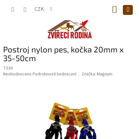
Přejít
NÁKUP
na
CZK
obsah
KOŠÍK
Postroj nylon pes, kočka 20mm x
35-50cm
7.530
Průměrné
Neohodnoceno
Podrobnosti hodnocení
Značka:
Magnum
hodnocení
produktu
je
0,0
z
5
hvězdiček.