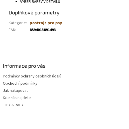
VÝBĚR BAREV V DETAILU
Doplňkové parametry
Kategorie
:
postroje pro psy
EAN
:
8594013891493
Z
á
p
a
Informace pro vás
t
Podmínky ochrany osobních údajů
í
Obchodní podmínky
Jak nakupovat
Kde nás najdete
TIPY A RADY