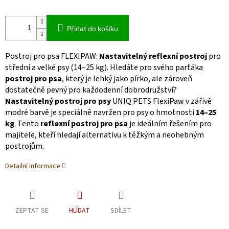
Přidat do košíku
Postroj pro psa FLEXIPAW:
Nastavitelný reflexní postroj
pro
střední a velké psy (14–25 kg). Hledáte pro svého parťáka
postroj pro psa
, který je lehký jako pírko, ale zároveň
dostatečně pevný pro každodenní dobrodružství?
Nastavitelný postroj pro psy
UNIQ PETS FlexiPaw v zářivě
modré barvě je speciálně navržen pro psy o hmotnosti
14–25
kg
. Tento
reflexní postroj pro psa
je ideálním řešením pro
majitele, kteří hledají alternativu k těžkým a neohebným
postrojům.
Detailní informace
ZEPTAT SE
HLÍDAT
SDÍLET