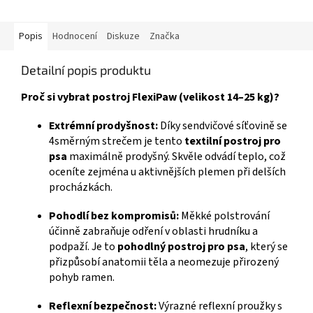
Popis
Hodnocení
Diskuze
Značka
Detailní popis produktu
Proč si vybrat postroj FlexiPaw (velikost 14–25 kg)?
Extrémní prodyšnost:
Díky sendvičové síťovině se
4směrným strečem je tento
textilní postroj pro
psa
maximálně prodyšný. Skvěle odvádí teplo, což
oceníte zejména u aktivnějších plemen při delších
procházkách.
Pohodlí bez kompromisů:
Měkké polstrování
účinně zabraňuje odření v oblasti hrudníku a
podpaží. Je to
pohodlný postroj pro psa
, který se
přizpůsobí anatomii těla a neomezuje přirozený
pohyb ramen.
Reflexní bezpečnost:
Výrazné reflexní proužky s