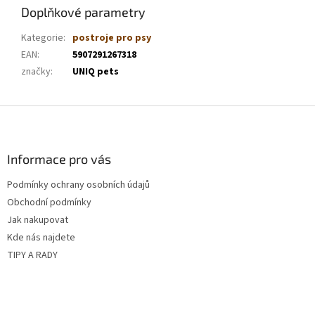
Doplňkové parametry
Kategorie
:
postroje pro psy
EAN
:
5907291267318
značky
:
UNIQ pets
Z
á
p
a
Informace pro vás
t
Podmínky ochrany osobních údajů
í
Obchodní podmínky
Jak nakupovat
Kde nás najdete
TIPY A RADY