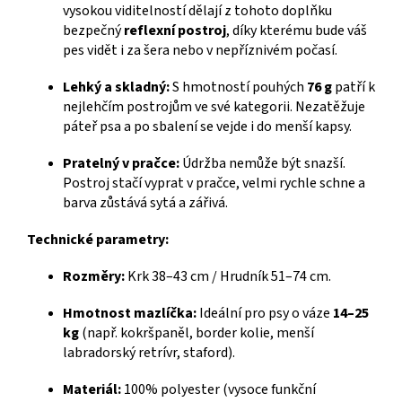
vysokou viditelností dělají z tohoto doplňku
bezpečný
reflexní postroj
, díky kterému bude váš
pes vidět i za šera nebo v nepříznivém počasí.
Lehký a skladný:
S hmotností pouhých
76 g
patří k
nejlehčím postrojům ve své kategorii. Nezatěžuje
páteř psa a po sbalení se vejde i do menší kapsy.
Pratelný v pračce:
Údržba nemůže být snazší.
Postroj stačí vyprat v pračce, velmi rychle schne a
barva zůstává sytá a zářivá.
Technické parametry:
Rozměry:
Krk 38–43 cm / Hrudník 51–74 cm.
Hmotnost mazlíčka:
Ideální pro psy o váze
14–25
kg
(např. kokršpaněl, border kolie, menší
labradorský retrívr, staford).
Materiál:
100% polyester (vysoce funkční