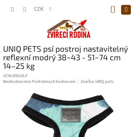
Přejít
NÁKUP
na
CZK
obsah
KOŠÍK
UNIQ PETS psí postroj nastavitelný
reflexní modrý 38~43 - 51~74 cm
14–25 kg
UCHL0001XL-F
Průměrné
Neohodnoceno
Podrobnosti hodnocení
Značka:
UNIQ pets
hodnocení
produktu
je
0,0
z
5
hvězdiček.