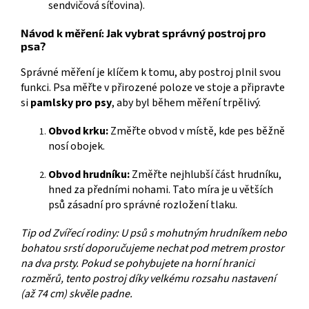
sendvičová síťovina).
Návod k měření: Jak vybrat správný postroj pro
psa?
Správné měření je klíčem k tomu, aby postroj plnil svou
funkci. Psa měřte v přirozené poloze ve stoje a připravte
si
pamlsky pro psy
, aby byl během měření trpělivý.
Obvod krku:
Změřte obvod v místě, kde pes běžně
nosí obojek.
Obvod hrudníku:
Změřte nejhlubší část hrudníku,
hned za předními nohami. Tato míra je u větších
psů zásadní pro správné rozložení tlaku.
Tip od Zvířecí rodiny: U psů s mohutným hrudníkem nebo
bohatou srstí doporučujeme nechat pod metrem prostor
na dva prsty. Pokud se pohybujete na horní hranici
rozměrů, tento postroj díky velkému rozsahu nastavení
(až 74 cm) skvěle padne.