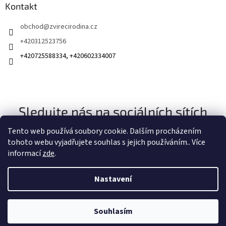
Kontakt
obchod
@
zvirecirodina.cz
+420312523756
+420725588334, +420602334007
Sledujte nás na sociálních sítích
Tento web používá soubory cookie. Dalším procházením
tohoto webu vyjadřujete souhlas s jejich používáním.. Více
informací
zde
.
Nastavení
Vytvořil Shoptet
Souhlasím
Copyright 2026
Zvířecí rodina
. Všechna práva vyhrazena.