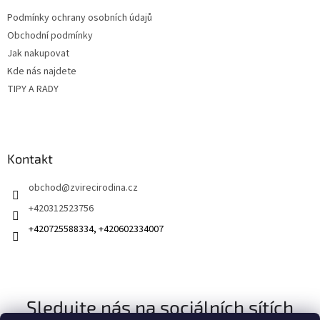
t
Podmínky ochrany osobních údajů
í
Obchodní podmínky
Jak nakupovat
Kde nás najdete
TIPY A RADY
Kontakt
obchod
@
zvirecirodina.cz
+420312523756
+420725588334, +420602334007
Sledujte nás na sociálních sítích