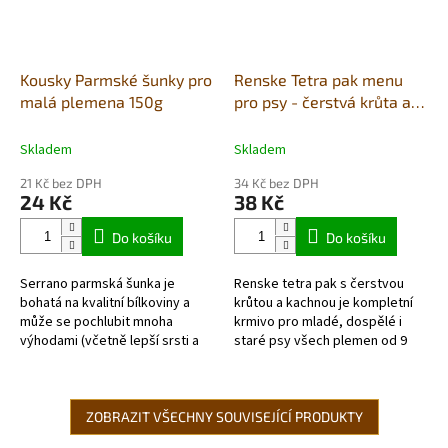
Kousky Parmské šunky pro
Renske Tetra pak menu
malá plemena 150g
pro psy - čerstvá krůta a
kachna 185g
Skladem
Skladem
21 Kč bez DPH
34 Kč bez DPH
24 Kč
38 Kč
Do košíku
Do košíku
Serrano parmská šunka je
Renske tetra pak s čerstvou
bohatá na kvalitní bílkoviny a
krůtou a kachnou je kompletní
může se pochlubit mnoha
krmivo pro mladé, dospělé i
výhodami (včetně lepší srsti a
staré psy všech plemen od 9
kůže). Serrano šunky
týdnů věku. Výrobek obsahuje
jsou ideální pro posílení...
65% čerstvého krůtího masa s...
ZOBRAZIT VŠECHNY SOUVISEJÍCÍ PRODUKTY