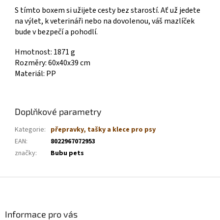
S tímto boxem si užijete cesty bez starostí. Ať už jedete
na výlet, k veterináři nebo na dovolenou, váš mazlíček
bude v bezpečí a pohodlí.
Hmotnost: 1871 g
Rozměry: 60x40x39 cm
Materiál: PP
Doplňkové parametry
Kategorie
:
přepravky, tašky a klece pro psy
EAN
:
8022967072953
značky
:
Bubu pets
Z
á
p
a
Informace pro vás