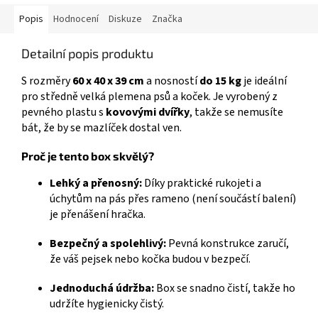
Popis
Hodnocení
Diskuze
Značka
Detailní popis produktu
S rozměry
60 x 40 x 39 cm
a nosností
do 15 kg
je ideální
pro středně velká plemena psů a koček. Je vyrobený z
pevného plastu s
kovovými dvířky
, takže se nemusíte
bát, že by se mazlíček dostal ven.
Proč je tento box skvělý?
Lehký a přenosný:
Díky praktické rukojeti a
úchytům na pás přes rameno (není součástí balení)
je přenášení hračka.
Bezpečný a spolehlivý:
Pevná konstrukce zaručí,
že váš pejsek nebo kočka budou v bezpečí.
Jednoduchá údržba:
Box se snadno čistí, takže ho
udržíte hygienicky čistý.