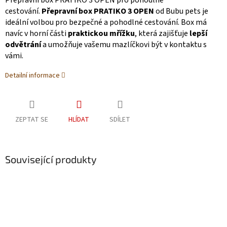
Přepravní box PRATIKO 3 OPEN pro pohodlné
cestování.
Přepravní box PRATIKO 3 OPEN
od Bubu pets je
ideální volbou pro bezpečné a pohodlné cestování. Box má
navíc v horní části
praktickou mřížku
, která zajišťuje
lepší
odvětrání
a umožňuje vašemu mazlíčkovi být v kontaktu s
vámi.
Detailní informace
ZEPTAT SE
HLÍDAT
SDÍLET
Související produkty