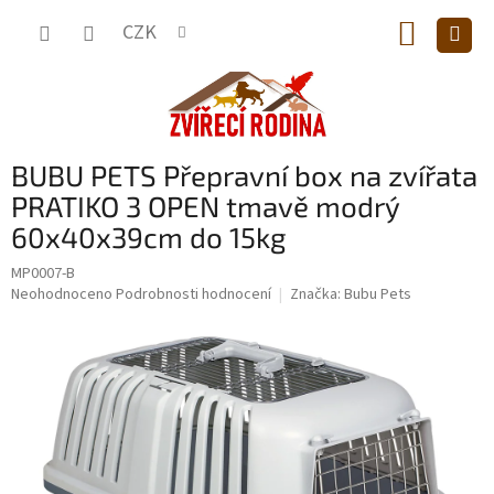
Přejít
NÁKUP
na
CZK
obsah
KOŠÍK
BUBU PETS Přepravní box na zvířata
PRATIKO 3 OPEN tmavě modrý
60x40x39cm do 15kg
MP0007-B
Průměrné
Neohodnoceno
Podrobnosti hodnocení
Značka:
Bubu Pets
hodnocení
produktu
je
0,0
z
5
hvězdiček.