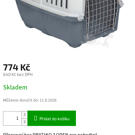
774 Kč
640 Kč bez DPH
Měrná
Skladem
cena:
Můžeme doručit do:
11.8.2026
Přidat do košíku