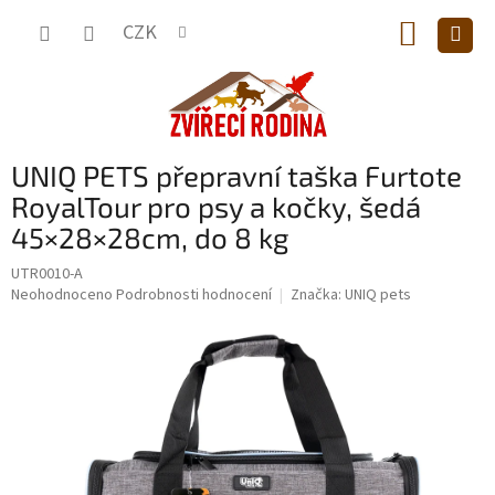
Přejít
NÁKUP
na
CZK
obsah
KOŠÍK
UNIQ PETS přepravní taška Furtote
RoyalTour pro psy a kočky, šedá
45×28×28cm, do 8 kg
UTR0010-A
Průměrné
Neohodnoceno
Podrobnosti hodnocení
Značka:
UNIQ pets
hodnocení
produktu
je
0,0
z
5
hvězdiček.