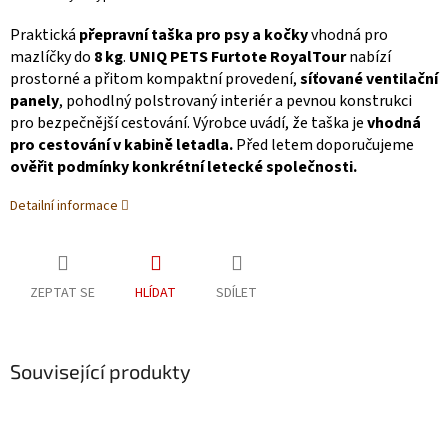
Praktická
přepravní taška pro psy a kočky
vhodná pro
mazlíčky do
8 kg
.
UNIQ PETS Furtote RoyalTour
nabízí
prostorné a přitom kompaktní provedení,
síťované ventilační
panely
, pohodlný polstrovaný interiér a pevnou konstrukci
pro bezpečnější cestování. Výrobce uvádí, že taška je
vhodná
pro cestování v kabině letadla.
Před letem doporučujeme
ověřit podmínky konkrétní letecké společnosti.
Detailní informace
ZEPTAT SE
HLÍDAT
SDÍLET
Související produkty