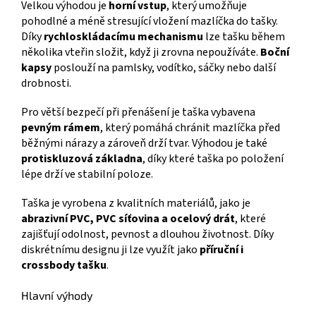
Velkou výhodou je
horní vstup
, který umožňuje
pohodlné a méně stresující vložení mazlíčka do tašky.
Díky
rychloskládacímu mechanismu
lze tašku během
několika vteřin složit, když ji zrovna nepoužíváte.
Boční
kapsy
poslouží na pamlsky, vodítko, sáčky nebo další
drobnosti.
Pro větší bezpečí při přenášení je taška vybavena
pevným rámem
, který pomáhá chránit mazlíčka před
běžnými nárazy a zároveň drží tvar. Výhodou je také
protiskluzová základna
, díky které taška po položení
lépe drží ve stabilní poloze.
Taška je vyrobena z kvalitních materiálů, jako je
abrazivní PVC, PVC síťovina a ocelový drát
, které
zajišťují odolnost, pevnost a dlouhou životnost. Díky
diskrétnímu designu ji lze využít jako
příruční i
crossbody tašku
.
Hlavní výhody