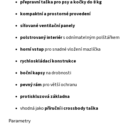
přepravní taška pro psy a kočky do 8 kg
kompaktní a prostorné provedení
síťované ventilační panely
polstrovaný interiér
s odnímatelným polštářkem
horní vstup
pro snadné vložení mazlíčka
rychloskládací konstrukce
boční kapsy
na drobnosti
pevný rám
pro větší ochranu
protiskluzová základna
vhodná jako
příruční i crossbody taška
Parametry