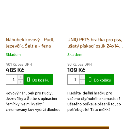
Náhubek kovový - Pudl,
UNIQ PETS hračka pro psy,
Jezevčík, Šeltie - fena
ušatý pískací oslík 24x14
cm
Skladem
Skladem
Průměrné
Průměrné
hodnocení
hodnocení
401 Kč bez DPH
90 Kč bez DPH
produktu
produktu
485 Kč
109 Kč
je
je
5,0
5,0
Do košíku
Do košíku
z
z
5
5
Kovový náhubek pro Pudly,
Hledáte ideální hračku pro
hvězdiček.
hvězdiček.
Jezevčíky a Šeltie s upínacími
vašeho čtyřnohého kamaráda?
řemínky. Velmi kvalitní
Ušatého oslíka je přesně to, co
chromovaný kov vydrží dlouhou
potřebujete! Tato měkká
dobu. Detailní informace
plyšová hračka s provazovým
krkem nejenom skvěle zabaví
vašeho...