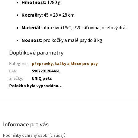
Hmotnost:
1280 g
Rozměry:
45 × 28 × 28 cm
Materiál:
abrazivní PVC, PVC síťovina, ocelový drát
Nosnost:
pro kočky a malé psy do 8 kg
Doplňkové parametry
Kategorie
:
přepravky, tašky a klece pro psy
EAN
:
5907291264461
značky
:
UNIQ pets
Položka byla vyprodána…
Z
á
p
a
Informace pro vás
t
Podmínky ochrany osobních údajů
í