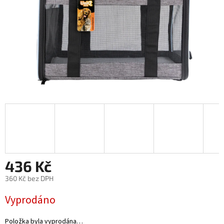
436 Kč
360 Kč bez DPH
Měrná
Vyprodáno
cena:
Položka byla vyprodána…