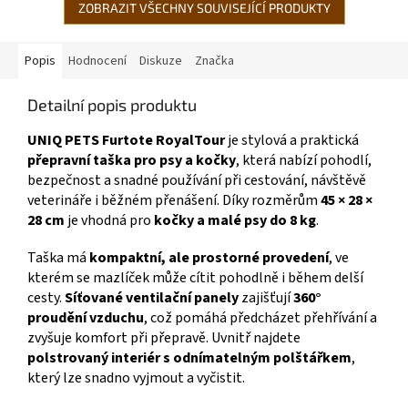
ZOBRAZIT VŠECHNY SOUVISEJÍCÍ PRODUKTY
Popis
Hodnocení
Diskuze
Značka
Detailní popis produktu
UNIQ PETS Furtote RoyalTour
je stylová a praktická
přepravní taška pro psy a kočky
, která nabízí pohodlí,
bezpečnost a snadné používání při cestování, návštěvě
veterináře i běžném přenášení. Díky rozměrům
45 × 28 ×
28 cm
je vhodná pro
kočky a malé psy do 8 kg
.
Taška má
kompaktní, ale prostorné provedení
, ve
kterém se mazlíček může cítit pohodlně i během delší
cesty.
Síťované ventilační panely
zajišťují
360°
proudění vzduchu
, což pomáhá předcházet přehřívání a
zvyšuje komfort při přepravě. Uvnitř najdete
polstrovaný interiér s odnímatelným polštářkem
,
který lze snadno vyjmout a vyčistit.