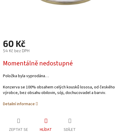
60 Kč
54 Kč bez DPH
Měrná
Momentálně nedostupné
cena:
Položka byla vyprodána…
Konzerva se 100% obsahem celých kousků lososa, od českého
výrobce, bez obsahu obilovin, sóji, dochucovadel a barviv.
Detailní informace
ZEPTAT SE
HLÍDAT
SDÍLET