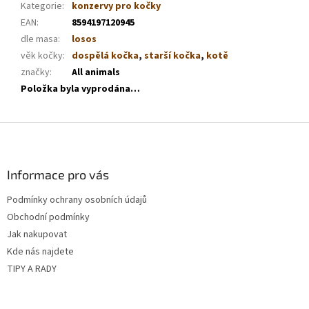
Kategorie
:
konzervy pro kočky
EAN
:
8594197120945
dle masa
:
losos
věk kočky
:
dospělá kočka
,
starší kočka
,
kotě
značky
:
All animals
Položka byla vyprodána…
Z
á
p
a
Informace pro vás
t
Podmínky ochrany osobních údajů
í
Obchodní podmínky
Jak nakupovat
Kde nás najdete
TIPY A RADY