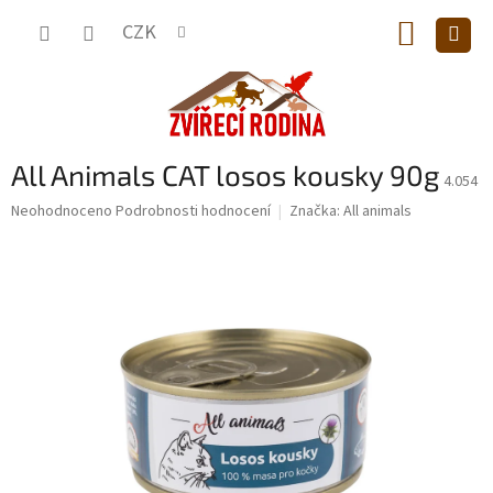
Přejít
NÁKUP
na
CZK
obsah
KOŠÍK
All Animals CAT losos kousky 90g
4.054
Průměrné
Neohodnoceno
Podrobnosti hodnocení
Značka:
All animals
hodnocení
produktu
je
0,0
z
5
hvězdiček.