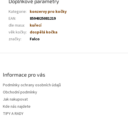
Doplňkové parametry
Kategorie
:
konzervy pro kočky
EAN
:
8594025081219
dle masa
:
kuřecí
věk kočky
:
dospělá kočka
značky
:
Falco
Z
á
p
a
Informace pro vás
t
Podmínky ochrany osobních údajů
í
Obchodní podmínky
Jak nakupovat
Kde nás najdete
TIPY A RADY