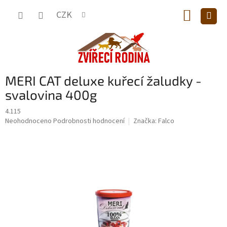
Přejít
NÁKUP
na
CZK
obsah
KOŠÍK
MERI CAT deluxe kuřecí žaludky -
svalovina 400g
4.115
Průměrné
Neohodnoceno
Podrobnosti hodnocení
Značka:
Falco
hodnocení
produktu
je
0,0
z
5
hvězdiček.