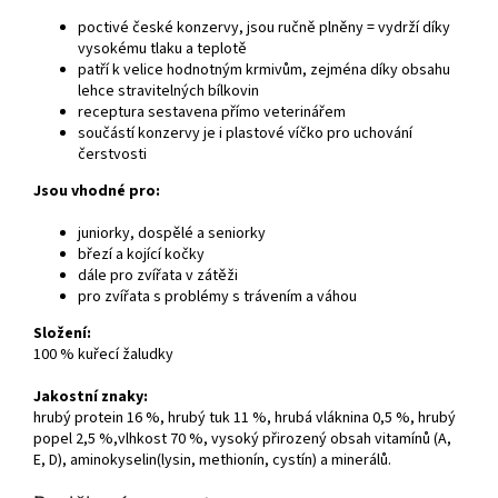
poctivé české konzervy, jsou ručně plněny = vydrží díky
vysokému tlaku a teplotě
patří k velice hodnotným krmivům, zejména díky obsahu
lehce stravitelných bílkovin
receptura sestavena přímo veterinářem
součástí konzervy je i plastové víčko pro uchování
čerstvosti
Jsou vhodné pro:
juniorky, dospělé a seniorky
březí a kojící kočky
dále pro zvířata v zátěži
pro zvířata s problémy s trávením a váhou
Složení:
100 % kuřecí žaludky
Jakostní znaky:
hrubý protein 16 %, hrubý tuk 11 %, hrubá vláknina 0,5 %, hrubý
popel 2,5 %,vlhkost 70 %, vysoký přirozený obsah vitamínů (A,
E, D), aminokyselin(lysin, methionín, cystín) a minerálů.