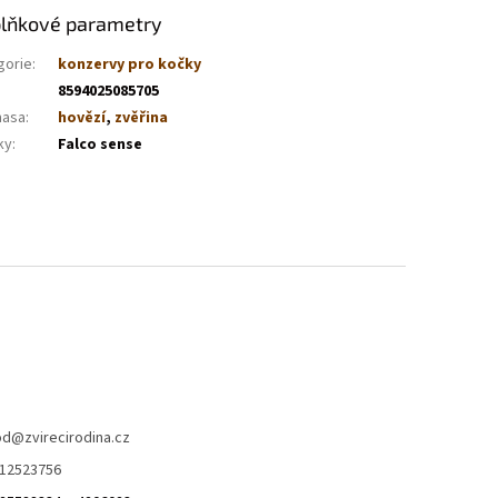
lňkové parametry
gorie
:
konzervy pro kočky
8594025085705
masa
:
hovězí
,
zvěřina
ky
:
Falco sense
od
@
zvirecirodina.cz
12523756