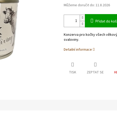
Můžeme doručit do:
11.8.2026
Přidat do koš
Konzerva pro kočky všech věkovýc
svaloviny.
Detailní informace
TISK
ZEPTAT SE
H