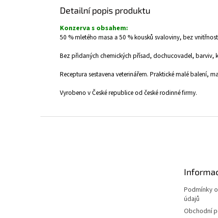
Detailní popis produktu
Konzerva s obsahem:
50 % mletého masa a 50 % kousků svaloviny, bez vnitřnost
Bez přidaných chemických přísad, dochucovadel, barviv, k
Receptura sestavena veterinářem. Praktické malé balení, maj
Vyrobeno v České republice od české rodinné firmy.
Z
á
p
a
t
Informac
í
Podmínky o
údajů
Obchodní 