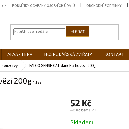
.cz
PODMÍNKY OCHRANY OSOBNÍCH ÚDAJŮ
OBCHODNÍ PODMÍNKY
HLEDAT
AKVA - TERA
HOSPODÁŘSKÁ ZVÍŘATA
KONTAKT
konzervy
FALCO SENSE CAT daněk a hovězí 200g
vězí 200g
4.127
52 Kč
46 Kč bez DPH
Měrná
Skladem
cena: