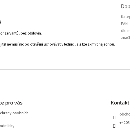
Dop
Kate
í
EAN
:
dle 
onzervantů, bez obilovin.
znač
itel nemusí nic po otevření uchovávat v lednici, ale lze zkrmit najednou.
e pro vás
Kontakt
chrany osobních
obch
+4203
podmínky