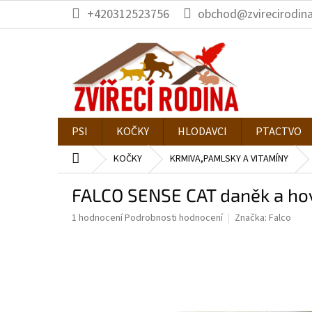
Přejít
+420312523756
obchod@zvirecirodina
na
obsah
PSI
KOČKY
HLODAVCI
PTACTVO
Domů
KOČKY
KRMIVA,PAMLSKY A VITAMÍNY
FALCO SENSE CAT daněk a ho
Průměrné
1 hodnocení
Podrobnosti hodnocení
Značka:
Falco
hodnocení
produktu
je
4,0
z
5
hvězdiček.