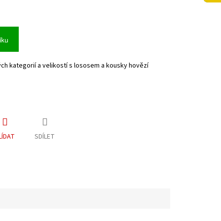
íku
h kategorií a velikostí s lososem a kousky hovězí
LÍDAT
SDÍLET