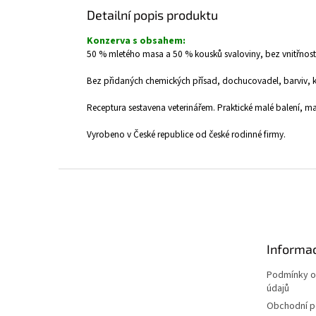
Detailní popis produktu
Konzerva s obsahem:
50 % mletého masa a 50 % kousků svaloviny, bez vnitřnost
Bez přidaných chemických přísad, dochucovadel, barviv, k
Receptura sestavena veterinářem. Praktické malé balení, maj
Vyrobeno v České republice od české rodinné firmy.
Z
á
p
a
t
Informac
í
Podmínky o
údajů
Obchodní 