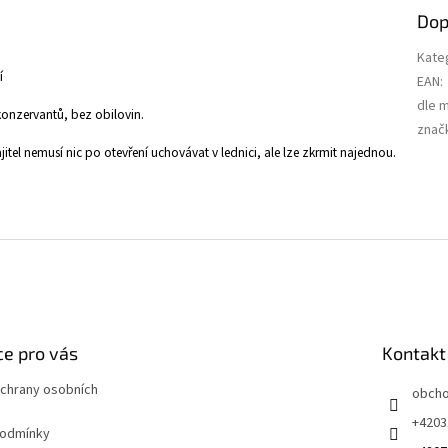
Dop
Kate
í
EAN
:
dle 
onzervantů, bez obilovin.
znač
itel nemusí nic po otevření uchovávat v lednici, ale lze zkrmit najednou.
e pro vás
Kontakt
chrany osobních
obch
+4203
podmínky