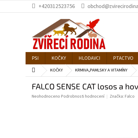
Přejít
+420312523756
obchod@zvirecirodina
na
obsah
PSI
KOČKY
HLODAVCI
PTACTVO
Domů
KOČKY
KRMIVA,PAMLSKY A VITAMÍNY
FALCO SENSE CAT losos a ho
Průměrné
Neohodnoceno
Podrobnosti hodnocení
Značka:
Falco
hodnocení
produktu
je
0,0
z
5
hvězdiček.