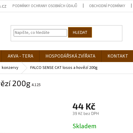
.cz
PODMÍNKY OCHRANY OSOBNÍCH ÚDAJŮ
OBCHODNÍ PODMÍNKY
HLEDAT
AKVA - TERA
HOSPODÁŘSKÁ ZVÍŘATA
KONTAKT
konzervy
FALCO SENSE CAT losos a hovězí 200g
vězí 200g
4.125
44 Kč
39 Kč bez DPH
Měrná
Skladem
cena: