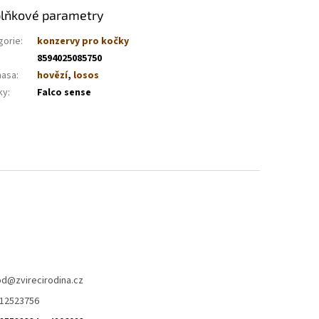
lňkové parametry
gorie
:
konzervy pro kočky
8594025085750
masa
:
hovězí
,
losos
ky
:
Falco sense
od
@
zvirecirodina.cz
12523756