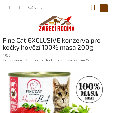
Přejít
NÁKUP
na
CZK
obsah
KOŠÍK
Fine Cat EXCLUSIVE konzerva pro
kočky hovězí 100% masa 200g
4.036
Průměrné
Neohodnoceno
Podrobnosti hodnocení
Značka:
Fine Cat
hodnocení
produktu
je
0,0
z
5
hvězdiček.