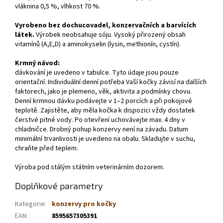
vláknina 0,5 %, vlhkost 70 %.
Vyrobeno bez dochucovadel, konzervačních a barvících
látek.
Výrobek neobsahuje sóju. Vysoký přirozený obsah
vitamínů (A,E,D) a aminokyselin (lysin, methionín, cystín).
Krmný návod:
dávkování je uvedeno v tabulce. Tyto údaje jsou pouze
orientační. Individuální denní potřeba Vaší kočky závisí na dalších
faktorech, jako je plemeno, věk, aktivita a podmínky chovu.
Denní krmnou dávku podávejte v 1–2 porcích a při pokojové
teplotě. Zajistěte, aby měla kočka k dispozici vždy dostatek
čerstvé pitné vody. Po otevření uchovávejte max. 4 dny v
chladničce. Drobný pohup konzervy není na závadu. Datum
minimální trvanlivosti je uvedeno na obalu. Skladujte v suchu,
chraňte před teplem.
Výroba pod stálým státním veterinárním dozorem.
Doplňkové parametry
Kategorie
:
konzervy pro kočky
EAN
:
8595657305391