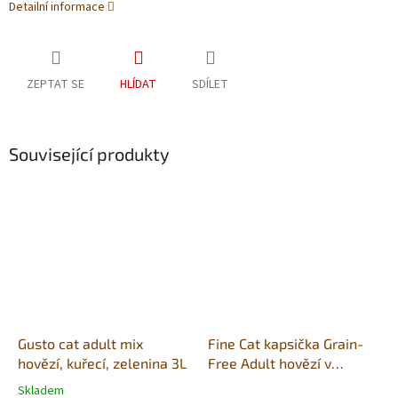
Detailní informace
ZEPTAT SE
HLÍDAT
SDÍLET
Související produkty
Gusto cat adult mix
Fine Cat kapsička Grain-
hovězí, kuřecí, zelenina 3L
Free Adult hovězí v
omáčce 100g
Skladem
Průměrné