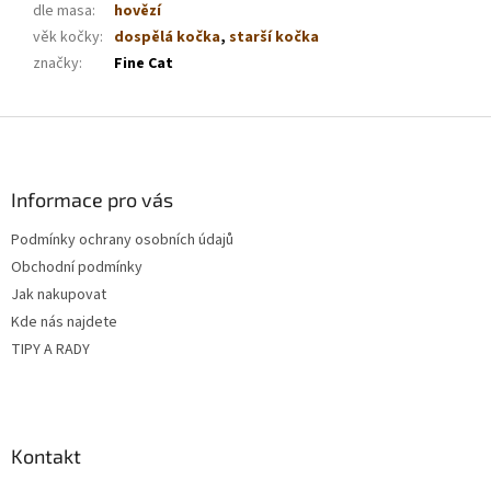
dle masa
:
hovězí
věk kočky
:
dospělá kočka
,
starší kočka
značky
:
Fine Cat
Z
á
p
a
Informace pro vás
t
Podmínky ochrany osobních údajů
í
Obchodní podmínky
Jak nakupovat
Kde nás najdete
TIPY A RADY
Kontakt