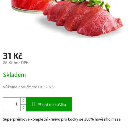
31 Kč
28 Kč bez DPH
Měrná
Skladem
cena:
Můžeme doručit do:
10.8.2026
Přidat do košíku
Superprémiové kompletní krmivo pro kočky se 100% hovězího masa.