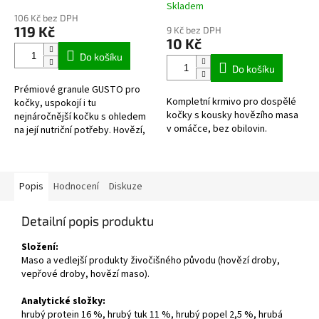
Skladem
hodnocení
106 Kč bez DPH
produktu
119 Kč
9 Kč bez DPH
je
10 Kč
5,0
Do košíku
z
Do košíku
5
Prémiové granule GUSTO pro
hvězdiček.
Kompletní krmivo pro dospělé
kočky, uspokojí i tu
kočky s kousky hovězího masa
nejnáročnější kočku s ohledem
v omáčce, bez obilovin.
na její nutriční potřeby. Hovězí,
kuřecí jako základ proteinů
vysoké kvality.
Popis
Hodnocení
Diskuze
Detailní popis produktu
Složení:
Maso a vedlejší produkty živočišného původu (hovězí droby,
vepřové droby, hovězí maso).
Analytické složky:
hrubý protein 16 %, hrubý tuk 11 %, hrubý popel 2,5 %, hrubá