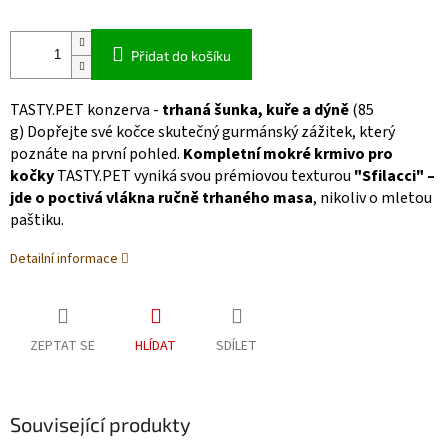
Přidat do košíku
TASTY.PET konzerva -
trhaná šunka, kuře a dýně
(85
g) Dopřejte své kočce skutečný gurmánský zážitek, který
poznáte na první pohled.
Kompletní mokré krmivo pro
kočky
TASTY.PET vyniká svou prémiovou texturou
"Sfilacci" –
jde o poctivá vlákna ručně trhaného masa
, nikoliv o mletou
paštiku.
Detailní informace
ZEPTAT SE
HLÍDAT
SDÍLET
Související produkty