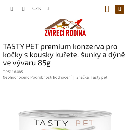
Přejít
NÁKUP
na
CZK
obsah
KOŠÍK
TASTY PET premium konzerva pro
kočky s kousky kuřete, šunky a dýně
ve vývaru 85g
TP5116.085
Průměrné
Neohodnoceno
Podrobnosti hodnocení
Značka:
Tasty pet
hodnocení
produktu
je
0,0
z
5
hvězdiček.