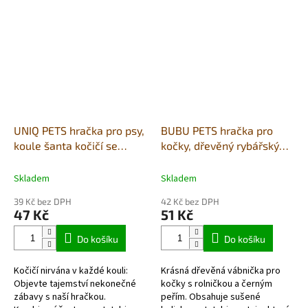
UNIQ PETS hračka pro psy,
BUBU PETS hračka pro
koule šanta kočičí se
kočky, dřevěný rybářský
dvěma míčky a matatabi
prut s polínkem a černým
11cm
peřím 38-58cm
Skladem
Skladem
39 Kč bez DPH
42 Kč bez DPH
47 Kč
51 Kč
Do košíku
Do košíku
Kočičí nirvána v každé kouli:
Krásná dřevěná vábnička pro
Objevte tajemství nekonečné
kočky s rolničkou a černým
zábavy s naší hračkou.
peřím. Obsahuje sušené