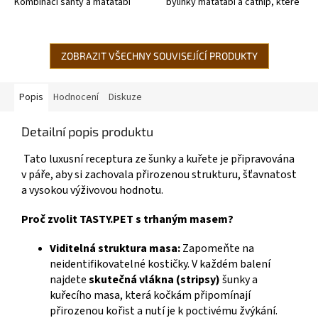
Kombinací šanty a matatabi
bylinky matatabi a catnip, které
stimulujete všechny kočičí
jsou pro kočky neodolatelné.
smysly a zajistíte vašemu
mazlíčkovi...
ZOBRAZIT VŠECHNY SOUVISEJÍCÍ PRODUKTY
Popis
Hodnocení
Diskuze
Detailní popis produktu
Tato luxusní receptura ze šunky a kuřete je připravována
v páře, aby si zachovala přirozenou strukturu, šťavnatost
a vysokou výživovou hodnotu.
Proč zvolit TASTY.PET s trhaným masem?
Viditelná struktura masa:
Zapomeňte na
neidentifikovatelné kostičky. V každém balení
najdete
skutečná vlákna (stripsy)
šunky a
kuřecího masa, která kočkám připomínají
přirozenou kořist a nutí je k poctivému žvýkání.