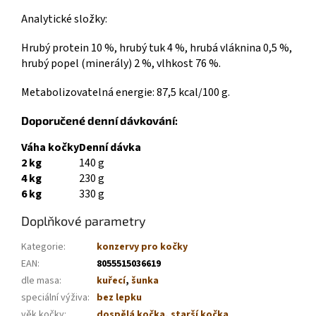
Analytické složky:
Hrubý protein 10 %, hrubý tuk 4 %, hrubá vláknina 0,5 %,
hrubý popel (minerály) 2 %, vlhkost 76 %.
Metabolizovatelná energie: 87,5 kcal/100 g.
Doporučené denní dávkování:
Váha kočky
Denní dávka
2 kg
140 g
4 kg
230 g
6 kg
330 g
Doplňkové parametry
Kategorie
:
konzervy pro kočky
EAN
:
8055515036619
dle masa
:
kuřecí
,
šunka
speciální výživa
:
bez lepku
věk kočky
:
dospělá kočka
,
starší kočka