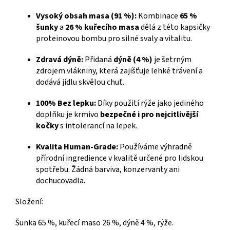
Vysoký obsah masa (91 %):
Kombinace
65 %
šunky
a
26 % kuřecího masa
dělá z této kapsičky
proteinovou bombu pro silné svaly a vitalitu.
Zdravá dýně:
Přidaná
dýně (4 %)
je šetrným
zdrojem vlákniny, která zajišťuje lehké trávení a
dodává jídlu skvělou chuť.
100% Bez lepku:
Díky použití rýže jako jediného
doplňku je krmivo
bezpečné i pro nejcitlivější
kočky
s intolerancí na lepek.
Kvalita Human-Grade:
Používáme výhradně
přírodní ingredience v kvalitě určené pro lidskou
spotřebu. Žádná barviva, konzervanty ani
dochucovadla.
Složení:
Šunka 65 %, kuřecí maso 26 %, dýně 4 %, rýže.