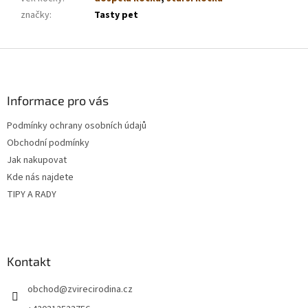
značky
:
Tasty pet
Z
á
p
a
Informace pro vás
t
Podmínky ochrany osobních údajů
í
Obchodní podmínky
Jak nakupovat
Kde nás najdete
TIPY A RADY
Kontakt
obchod
@
zvirecirodina.cz