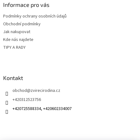
a
Informace pro vás
t
Podmínky ochrany osobních údajů
í
Obchodní podmínky
Jak nakupovat
Kde nás najdete
TIPY A RADY
Kontakt
obchod
@
zvirecirodina.cz
+420312523756
+420725588334, +420602334007