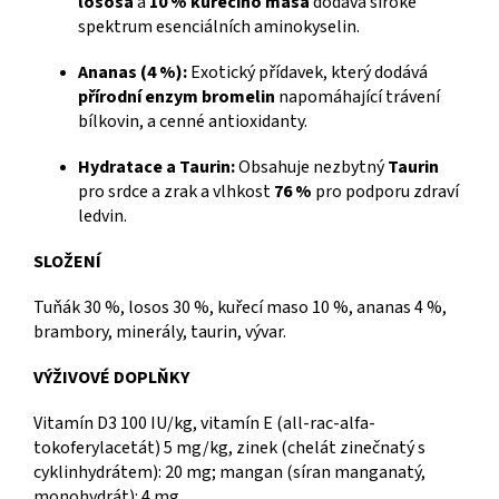
lososa
a
10 % kuřecího masa
dodává široké
spektrum esenciálních aminokyselin.
Ananas (4 %):
Exotický přídavek, který dodává
přírodní enzym bromelin
napomáhající trávení
bílkovin, a cenné antioxidanty.
Hydratace a Taurin:
Obsahuje nezbytný
Taurin
pro srdce a zrak a vlhkost
76 %
pro podporu zdraví
ledvin.
SLOŽENÍ
Tuňák 30 %, losos 30 %, kuřecí maso 10 %, ananas 4 %,
brambory, minerály, taurin, vývar.
VÝŽIVOVÉ DOPLŇKY
Vitamín D3 100 IU/kg, vitamín E (all-rac-alfa-
tokoferylacetát) 5 mg/kg, zinek (chelát zinečnatý s
cyklinhydrátem): 20 mg; mangan (síran manganatý,
monohydrát): 4 mg.