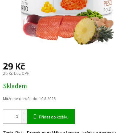
29 Kč
26 Kč bez DPH
Měrná
Skladem
cena:
Můžeme doručit do:
10.8.2026
Přidat do košíku