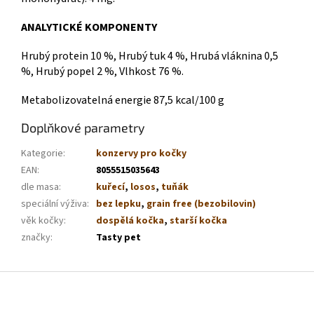
ANALYTICKÉ KOMPONENTY
Hrubý protein 10 %,
Hrubý tuk 4 %,
Hrubá vláknina 0,5
%,
Hrubý popel 2 %,
Vlhkost 76 %.
Metabolizovatelná energie 87,5 kcal/100 g
Doplňkové parametry
Kategorie
:
konzervy pro kočky
EAN
:
8055515035643
dle masa
:
kuřecí
,
losos
,
tuňák
speciální výživa
:
bez lepku
,
grain free (bezobilovin)
věk kočky
:
dospělá kočka
,
starší kočka
značky
:
Tasty pet
Z
á
p