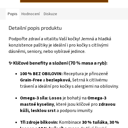
Popis
Hodnocení
Diskuze
Detailní popis produktu
Podpořte zdraví a vitalitu Vaší kočky! Jemná a hladká
konzistence paštiky je ideální i pro kočky s citlivými
dásněmi, seniory, nebo vybíravé jedince.
✨ Klíčové benefity a složení (70 % masa a ryb):
100 % BEZ OBILOVIN:
Receptura je přirozeně
Grain-Free
a
bezlepková
, šetrná k citlivému
trávení a ideální pro kočky s alergiemi na obiloviny.
Omega-3 síla:
Losos
je bohatý na
Omega-3
mastné kyseliny
, které jsou klíčové pro
zdravou
kůži, lesklou srst
a podporu imunity.
Tři zdroje bílkovin:
Kombinace
30 % tuňáka
,
30 %