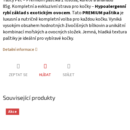
Tasty Pet – Premium paštika z lososa, kuřete a ananasu
85g. Kompletní a exkluzivní strava pro kočky –
Hypoalergenní
rybí základ s exotickým ovocem
. Tato
PREMIUM paštika
je
luxusní a nutričně kompletní volba pro každou kočku. Vyniká
vysokým obsahem hodnotných živočišných bílkovin a unikátní
kombinací mořských a ovocných složek. Jemná, hladká textura
paštiky je ideální pro vybíravé kočky.
Detailní informace
ZEPTAT SE
HLÍDAT
SDÍLET
Související produkty
Akce