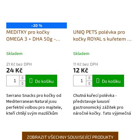
–20 %
MEDITKY pro kočky
UNIQ PETS polévka pro
OMEGA 3 + DHA 50g -
kočky ROYAL s kuřetem a
losos+tuňák
mořským krillem 30g x
8ks
Skladem
Skladem
21 Kč bez DPH
11 Kč bez DPH
24 Kč
12 Kč
Do košíku
Do košíku
Serrano Snacks pro kočky od
Chutná kuřecí polévka -
Mediterranean Natural jsou
představuje luxusní
perfektní volbou pro majitele,
gastronomický zážitek pro
kteří chtějí svým mazlíčkům
náročné kočky. Tato výjimečná
nabídnout chutnou a zdravou
kombinace čerstvého kuřecího
svačinu s přidanou hodnotou
masa s mořským...
Omega 3...
ZOBRAZIT VŠECHNY SOUVISEJÍCÍ PRODUKTY