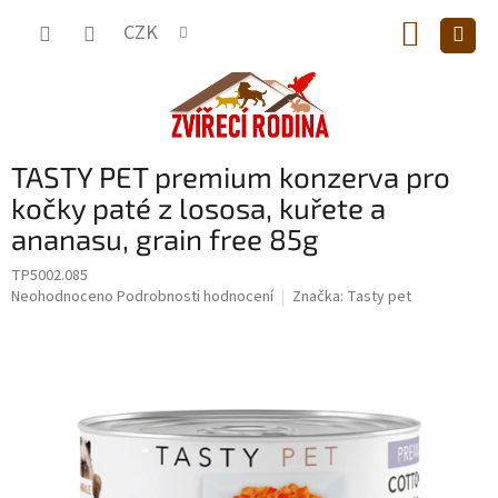
Přejít
NÁKUP
na
CZK
obsah
KOŠÍK
TASTY PET premium konzerva pro
kočky paté z lososa, kuřete a
ananasu, grain free 85g
TP5002.085
Průměrné
Neohodnoceno
Podrobnosti hodnocení
Značka:
Tasty pet
hodnocení
produktu
je
0,0
z
5
hvězdiček.