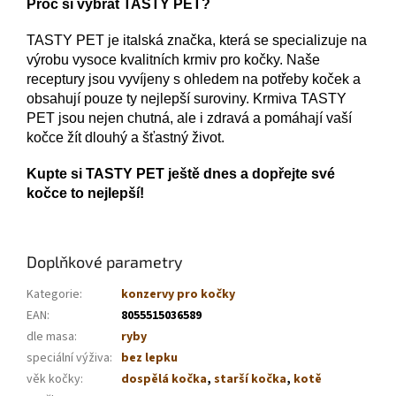
Proč si vybrat TASTY PET?
TASTY PET je italská značka, která se specializuje na
výrobu vysoce kvalitních krmiv pro kočky. Naše
receptury jsou vyvíjeny s ohledem na potřeby koček a
obsahují pouze ty nejlepší suroviny. Krmiva TASTY
PET jsou nejen chutná, ale i zdravá a pomáhají vaší
kočce žít dlouhý a šťastný život.
Kupte si TASTY PET ještě dnes a dopřejte své
kočce to nejlepší!
Doplňkové parametry
Kategorie
:
konzervy pro kočky
EAN
:
8055515036589
dle masa
:
ryby
speciální výživa
:
bez lepku
věk kočky
:
dospělá kočka
,
starší kočka
,
kotě