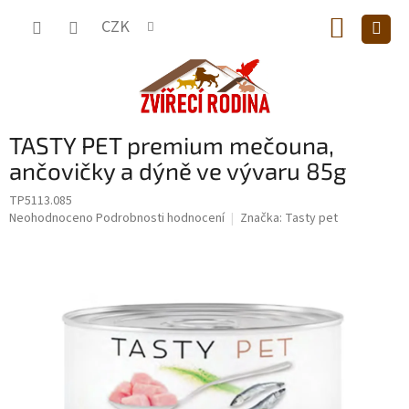
Přejít
NÁKUP
na
CZK
obsah
KOŠÍK
TASTY PET premium mečouna,
ančovičky a dýně ve vývaru 85g
TP5113.085
Průměrné
Neohodnoceno
Podrobnosti hodnocení
Značka:
Tasty pet
hodnocení
produktu
je
0,0
z
5
hvězdiček.