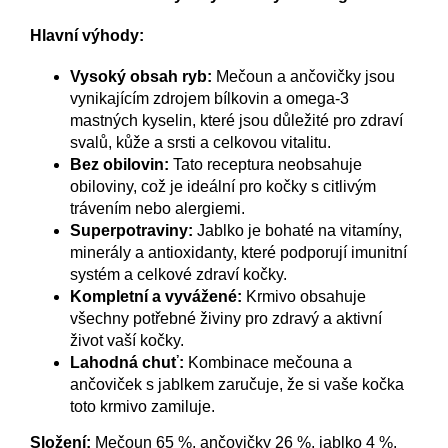
Hlavní výhody:
Vysoký obsah ryb:
Mečoun a ančovičky jsou
vynikajícím zdrojem bílkovin a omega-3
mastných kyselin, které jsou důležité pro zdraví
svalů, kůže a srsti a celkovou vitalitu.
Bez obilovin:
Tato receptura neobsahuje
obiloviny, což je ideální pro kočky s citlivým
trávením nebo alergiemi.
Superpotraviny:
Jablko je bohaté na vitamíny,
minerály a antioxidanty, které podporují imunitní
systém a celkové zdraví kočky.
Kompletní a vyvážené:
Krmivo obsahuje
všechny potřebné živiny pro zdravý a aktivní
život vaší kočky.
Lahodná chuť:
Kombinace mečouna a
ančoviček s jablkem zaručuje, že si vaše kočka
toto krmivo zamiluje.
Složení:
Mečoun 65 %, ančovičky 26 %, jablko 4 %.