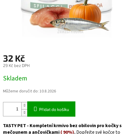
32 Kč
29 Kč bez DPH
Měrná
Skladem
cena:
Můžeme doručit do:
10.8.2026
Přidat do košíku
TASTY PET - Kompletní krmivo bez obilovin pro kočky s
mečounem a ančovičkami
( 90%)
.
Dopřejte své kočce to