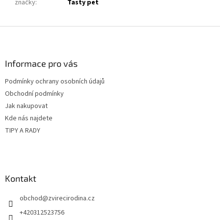
značky
:
Tasty pet
Z
á
p
a
Informace pro vás
t
Podmínky ochrany osobních údajů
í
Obchodní podmínky
Jak nakupovat
Kde nás najdete
TIPY A RADY
Kontakt
obchod
@
zvirecirodina.cz
+420312523756