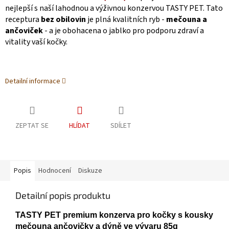
nejlepší s naší lahodnou a výživnou konzervou TASTY PET. Tato
receptura
bez obilovin
je plná kvalitních ryb -
mečouna a
ančoviček
- a je obohacena o jablko pro podporu zdraví a
vitality vaší kočky.
Detailní informace
ZEPTAT SE
HLÍDAT
SDÍLET
Popis
Hodnocení
Diskuze
Detailní popis produktu
TASTY PET premium konzerva pro kočky s kousky
mečouna ančovičky a dýně ve vývaru 85g