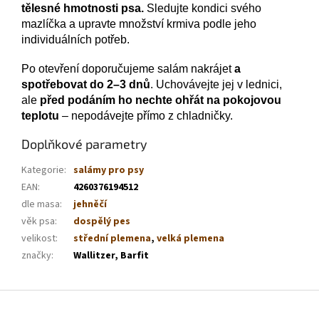
tělesné hmotnosti psa.
Sledujte kondici svého
mazlíčka a upravte množství krmiva podle jeho
individuálních potřeb.
Po otevření doporučujeme salám nakrájet
a
spotřebovat do 2–3 dnů
. Uchovávejte jej v lednici,
ale
před podáním ho nechte ohřát na pokojovou
teplotu
– nepodávejte přímo z chladničky.
Doplňkové parametry
Kategorie
:
salámy pro psy
EAN
:
4260376194512
dle masa
:
jehněčí
věk psa
:
dospělý pes
velikost
:
střední plemena
,
velká plemena
značky
:
Wallitzer, Barfit
Z
á