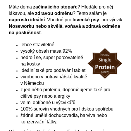
M
áte doma
začínajícího stopaře
? Hledáte pro něj
lákavou, ale
zdravou odměnu
? Tento salám je
naprosto ideální
. Vhodné pro
lovecké psy
, pro výcvik
Noseworku nebo skvělá, voňavá a zdravá odměna
na poslušnost
.
lehce stravitelné
vysoký obsah masa 92%
nedrolí se, super porcovatelné
na kostky
ideální také pro podávání tablet
vyrobeno v potravinářské kvalitě
v Německu
z jediného proteinu, doporučujeme také pro
citlivé psy nebo alergiky
velmi oblíbené u výcvikářů
100% surovin vhodných pro lidskou spotřebu.
žádné umělé dochucovadla, barviva nebo
konzervační látky.