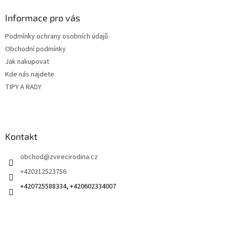
p
a
Informace pro vás
t
Podmínky ochrany osobních údajů
í
Obchodní podmínky
Jak nakupovat
Kde nás najdete
TIPY A RADY
Kontakt
obchod
@
zvirecirodina.cz
+420312523756
+420725588334, +420602334007