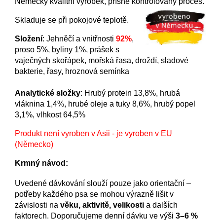
Německý kvalitní výrobek, přísně kontrolovaný proces.
Skladuje se při pokojové teplotě.
Složení
: Jehněčí a vnitřnosti
92%
,
proso 5%, byliny 1%, prášek s
vaječných skořápek, mořská řasa, droždí, sladové
bakterie, řasy, hroznová semínka
Analytické složky
: Hrubý protein 13,8%, hrubá
vláknina 1,4%, hrubé oleje a tuky 8,6%, hrubý popel
3,1%, vlhkost 64,5%
Produkt není vyroben v Asii - je vyroben v EU
(Německo)
Krmný návod:
Uvedené dávkování slouží pouze jako orientační –
potřeby každého psa se mohou výrazně lišit v
závislosti na
věku, aktivitě, velikosti
a dalších
faktorech. Doporučujeme denní dávku ve výši
3–6 %