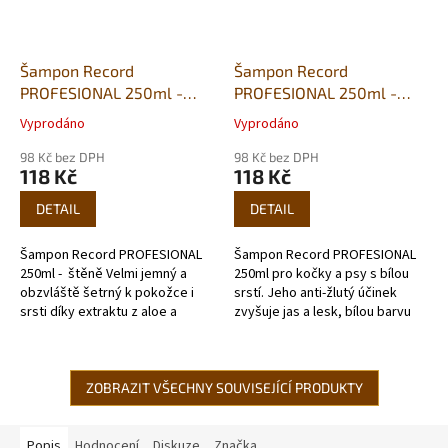
Šampon Record
Šampon Record
PROFESIONAL 250ml -
PROFESIONAL 250ml -
extra delicato, štěně
manti bianchi, bílá srst
Vyprodáno
Vyprodáno
Průměrné
Průměrné
hodnocení
hodnocení
98 Kč bez DPH
98 Kč bez DPH
produktu
produktu
118 Kč
118 Kč
je
je
5,0
5,0
DETAIL
DETAIL
z
z
5
5
Šampon Record PROFESIONAL
Šampon Record PROFESIONAL
hvězdiček.
hvězdiček.
250ml - štěně Velmi jemný a
250ml pro kočky a psy s bílou
obzvláště šetrný k pokožce i
srstí. Jeho anti-žlutý účinek
srsti díky extraktu z aloe a
zvyšuje jas a lesk, bílou barvu
výtažky ze slézu. Vůně
po použití rozjasní, zatímco díky
neobsahuje dráždivé látky...
speciálnímu složení...
ZOBRAZIT VŠECHNY SOUVISEJÍCÍ PRODUKTY
Popis
Hodnocení
Diskuze
Značka