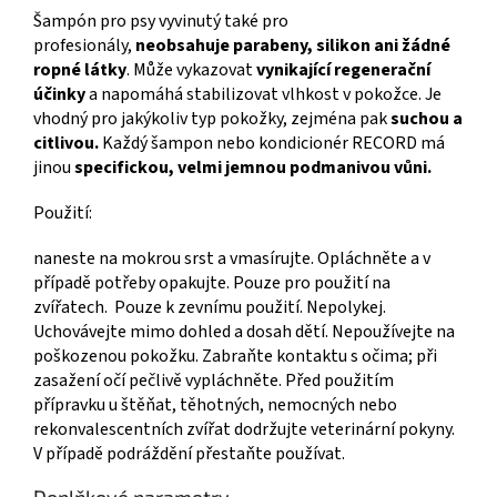
Šampón pro psy vyvinutý také pro
profesionály,
neobsahuje parabeny, silikon ani žádné
ropné látky
. Může vykazovat
vynikající regenerační
účinky
a napomáhá stabilizovat vlhkost v pokožce. Je
vhodný pro jakýkoliv typ pokožky, zejména pak
suchou a
citlivou.
Každý šampon nebo kondicionér RECORD má
jinou
specifickou, velmi jemnou podmanivou vůni.
Použití:
naneste na mokrou srst a vmasírujte. Opláchněte a v
případě potřeby opakujte. Pouze pro použití na
zvířatech. Pouze k zevnímu použití. Nepolykej.
Uchovávejte mimo dohled a dosah dětí. Nepoužívejte na
poškozenou pokožku. Zabraňte kontaktu s očima; při
zasažení očí pečlivě vypláchněte. Před použitím
přípravku u štěňat, těhotných, nemocných nebo
rekonvalescentních zvířat dodržujte veterinární pokyny.
V případě podráždění přestaňte používat.
Doplňkové parametry