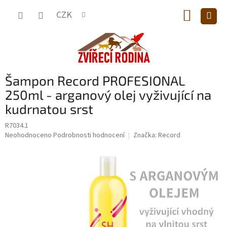
Přejít
NÁKUP
na
CZK
obsah
KOŠÍK
Šampon Record PROFESIONAL
250ml - arganový olej vyživující na
kudrnatou srst
R7034.1
Průměrné
Neohodnoceno
Podrobnosti hodnocení
Značka:
Record
hodnocení
produktu
je
0,0
z
5
hvězdiček.