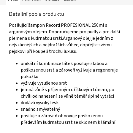
Detailní popis produktu
Posilující šampon Record PROFESIONAL 250ml s
arganovým olejem.
Doporučujeme pro pudly a pro další
plemena s kudrnatou srstí.
Arganový olej je jedním z
nejvzácnějších a nejdražších vůbec, dopřejte svému
pejskovi při koupeli trochu luxusu.
unikátní kombinace látek posiluje slabou a
poškozenou srst a zároveň vyživuje a regeneruje
pokožku
vyživuje vysušenou srst
jemná vůně s příjemným oříškovým tónem, po
chvíli od nanesení se vůně téměř úplně vytrácí
dodává vysoký lesk.
snadno smývatelný
posiluje a zároveň obnovuje poškozenou
především kudrnatou srst se sklonem k lámání