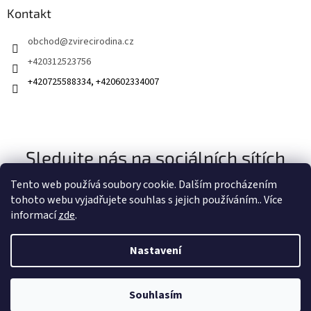
Kontakt
obchod
@
zvirecirodina.cz
+420312523756
+420725588334, +420602334007
Sledujte nás na sociálních sítích
Tento web používá soubory cookie. Dalším procházením
tohoto webu vyjadřujete souhlas s jejich používáním.. Více
informací
zde
.
Nastavení
Vytvořil Shoptet
Souhlasím
Copyright 2026
Zvířecí rodina
. Všechna práva vyhrazena.