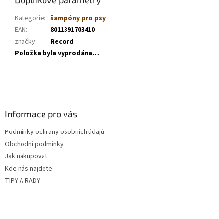
Kategorie
:
šampóny pro psy
EAN
:
8011391703410
značky
:
Record
Položka byla vyprodána…
Z
á
p
a
Informace pro vás
t
Podmínky ochrany osobních údajů
í
Obchodní podmínky
Jak nakupovat
Kde nás najdete
TIPY A RADY