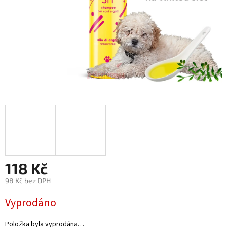
118 Kč
98 Kč bez DPH
Měrná
Vyprodáno
cena:
Položka byla vyprodána…