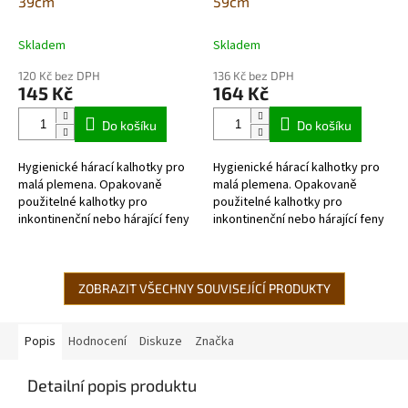
39cm
59cm
Skladem
Skladem
120 Kč bez DPH
136 Kč bez DPH
145 Kč
164 Kč
Do košíku
Do košíku
Hygienické hárací kalhotky pro
Hygienické hárací kalhotky pro
malá plemena. Opakovaně
malá plemena. Opakovaně
použitelné kalhotky pro
použitelné kalhotky pro
inkontinenční nebo hárající feny
inkontinenční nebo hárající feny
s elastickým pasem. -pro malá
s elastickým pasem. -pro
plemena
střední plemena
ZOBRAZIT VŠECHNY SOUVISEJÍCÍ PRODUKTY
Popis
Hodnocení
Diskuze
Značka
Detailní popis produktu