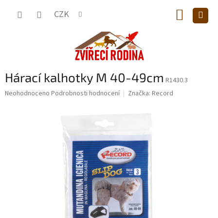
Přejít
NÁKUP
na
CZK
obsah
KOŠÍK
Hárací kalhotky M 40-49cm
R1430.3
Průměrné
Neohodnoceno
Podrobnosti hodnocení
Značka:
Record
hodnocení
produktu
je
0,0
z
5
hvězdiček.