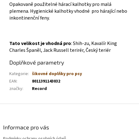
Opakovaně použitelné hárací kalhotky pro malá
plemena. Hygienické kalhotky vhodné pro hárající nebo
inkontinenční feny.
Tato velikost je vhodná pro
: Shih-zu, Kavalír King
Charles Španěl, Jack Russell terirér, Český teriér
Doplňkové parametry
Kategorie
:
šikovné doplňky pro psy
EAN
:
8011391143032
značky
:
Record
Z
á
p
a
Informace pro vás
t
Podmínky ochrany osobních údajů