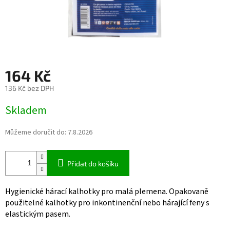
164 Kč
136 Kč bez DPH
Měrná
Skladem
cena:
Můžeme doručit do:
7.8.2026
Přidat do košíku
Hygienické hárací kalhotky pro malá plemena. Opakovaně
použitelné kalhotky pro inkontinenční nebo hárající feny s
elastickým pasem.