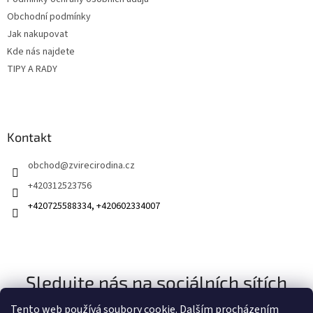
í
Obchodní podmínky
Jak nakupovat
Kde nás najdete
TIPY A RADY
Kontakt
obchod
@
zvirecirodina.cz
+420312523756
+420725588334, +420602334007
Sledujte nás na sociálních sítích
Tento web používá soubory cookie. Dalším procházením