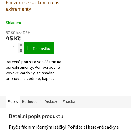
Pouzdro se sáčkem na psí
exkrementy
Skladem
37 Kč bez DPH
45 Kč
Do košíku
Barevné pouzdro se sáčkem na
psí exkrementy. Pomocí pevné
kovové karabiny lze snadno
připnout na vodítko, kapsu,
tašku, batoh atd. Pryč s fádními
černými sáčky!...
Popis
Hodnocení
Diskuze
Značka
Detailní popis produktu
Pryč s fádními černými sáčky! Pořiďte si barevné sáčky a