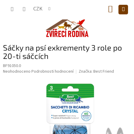
Přejít
NÁKUP
na
CZK
obsah
KOŠÍK
Sáčky na psí exkrementy 3 role po
20-ti sáčcích
BF91050.0
Průměrné
Neohodnoceno
Podrobnosti hodnocení
Značka:
Best Friend
hodnocení
produktu
je
0,0
z
5
hvězdiček.