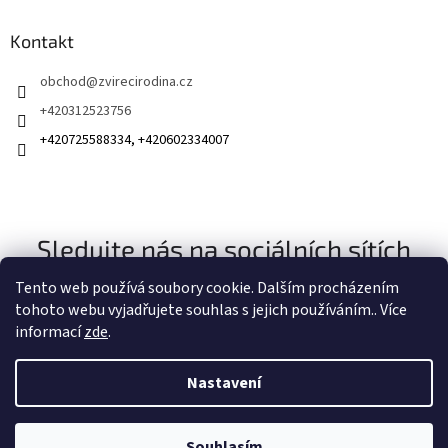
Kontakt
obchod
@
zvirecirodina.cz
+420312523756
+420725588334, +420602334007
Sledujte nás na sociálních sítích
Tento web používá soubory cookie. Dalším procházením
tohoto webu vyjadřujete souhlas s jejich používáním.. Více
informací
zde
.
Nastavení
Vytvořil Shoptet
Souhlasím