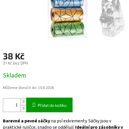
38 Kč
31 Kč bez DPH
Měrná
Skladem
cena:
Můžeme doručit do:
10.8.2026
Přidat do košíku
Barevné a pevné sáčky
na psí exkrementy. Sáčky jsou v
praktické ruličce, snadno se oddělují.
Ideální pro zásobníky v