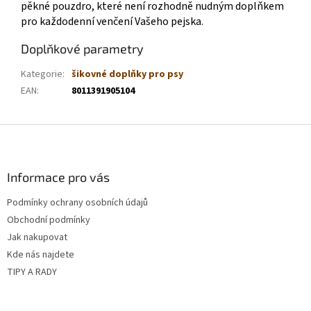
pěkné pouzdro, které není rozhodně nudným doplňkem
pro každodenní venčení Vašeho pejska.
Doplňkové parametry
Kategorie
:
šikovné doplňky pro psy
EAN
:
8011391905104
Z
á
p
a
Informace pro vás
t
Podmínky ochrany osobních údajů
í
Obchodní podmínky
Jak nakupovat
Kde nás najdete
TIPY A RADY