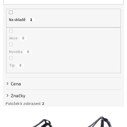
p
r
o
Na skladě
2
d
u
k
Akce
0
t
ů
Novinka
0
Tip
0
Cena
Značky
Položek k zobrazení:
2
V
ý