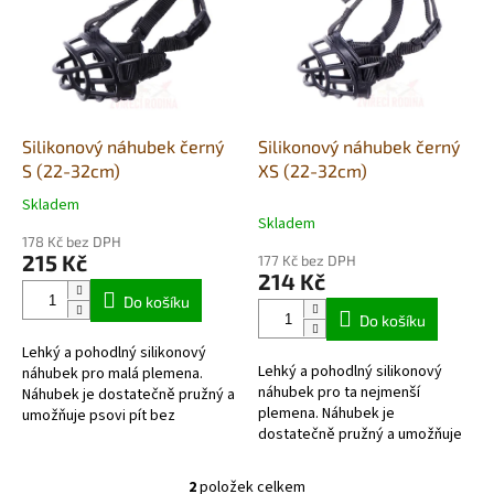
p
i
s
p
r
o
d
Silikonový náhubek černý
Silikonový náhubek černý
u
S (22-32cm)
XS (22-32cm)
k
Skladem
Průměrné
t
Skladem
hodnocení
ů
178 Kč bez DPH
produktu
215 Kč
177 Kč bez DPH
je
214 Kč
5,0
Do košíku
z
Do košíku
5
Lehký a pohodlný silikonový
hvězdiček.
Lehký a pohodlný silikonový
náhubek pro malá plemena.
náhubek pro ta nejmenší
Náhubek je dostatečně pružný a
plemena. Náhubek je
umožňuje psovi pít bez
dostatečně pružný a umožňuje
omezení, dýchání s otevřenou
psovi pít bez omezení, dýchání
pusou nebo si vzít z ruky...
s otevřenou pusou nebo si vzít
2
položek celkem