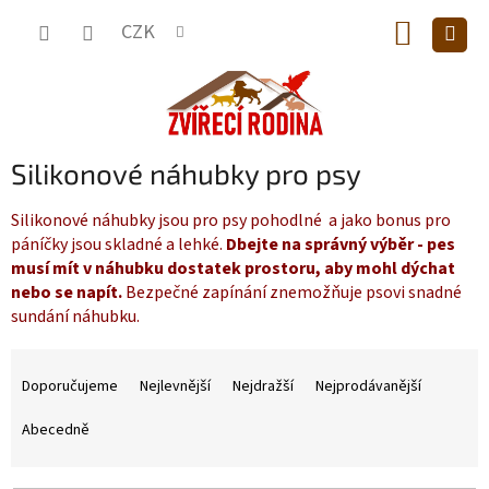
Přejít
NÁKUP
na
CZK
obsah
KOŠÍK
Silikonové náhubky pro psy
Silikonové náhubky jsou pro psy pohodlné a jako bonus pro
páníčky jsou skladné a lehké.
Dbejte na správný výběr - pes
musí mít v náhubku dostatek prostoru, aby mohl dýchat
nebo se napít.
Bezpečné zapínání znemožňuje psovi snadné
sundání náhubku.
Ř
a
Doporučujeme
Nejlevnější
Nejdražší
Nejprodávanější
z
e
Abecedně
n
í