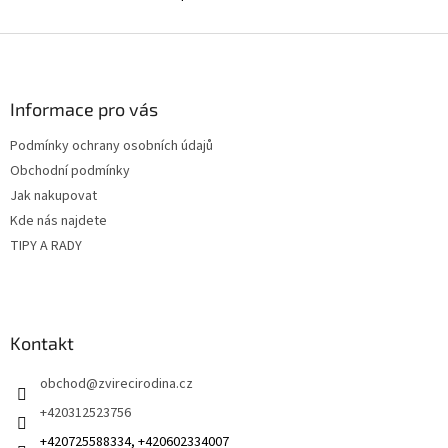
O
z ruky...
v
l
Z
á
á
d
p
a
a
Informace pro vás
c
t
í
Podmínky ochrany osobních údajů
í
p
Obchodní podmínky
r
v
Jak nakupovat
k
Kde nás najdete
y
TIPY A RADY
v
ý
p
i
s
Kontakt
u
obchod
@
zvirecirodina.cz
+420312523756
+420725588334, +420602334007