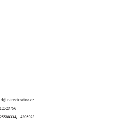
od
@
zvirecirodina.cz
12523756
25588334, +4206023