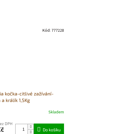
Kód:
777228
a kočka-citlivé zažívání-
a králík 1,5Kg
Skladem
né
ní
bez DPH
u
Kč
Do košíku