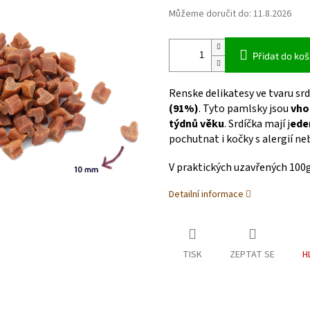
Můžeme doručit do:
11.8.2026
Přidat do koš
Renske delikatesy ve tvaru sr
(91%)
. Tyto pamlsky jsou
vho
týdnů
věku
. Srdíčka mají j
eden
pochutnat i kočky s alergií ne
V praktických uzavřených 100
Detailní informace
TISK
ZEPTAT SE
H