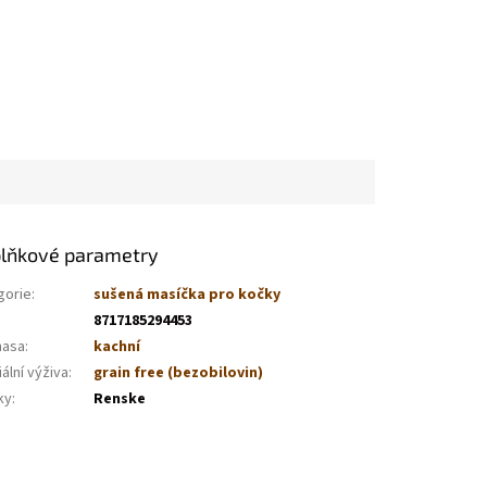
lňkové parametry
gorie
:
sušená masíčka pro kočky
8717185294453
masa
:
kachní
ální výživa
:
grain free (bezobilovin)
ky
:
Renske