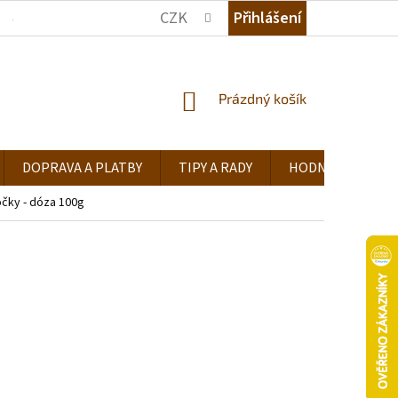
CZK
Přihlášení
JAK NAKUPOVAT
KDE NÁS NAJDETE
TIPY A RADY
NÁKUPNÍ
Prázdný košík
KOŠÍK
DOPRAVA A PLATBY
TIPY A RADY
HODNOCENÍ OB
očky - dóza 100g