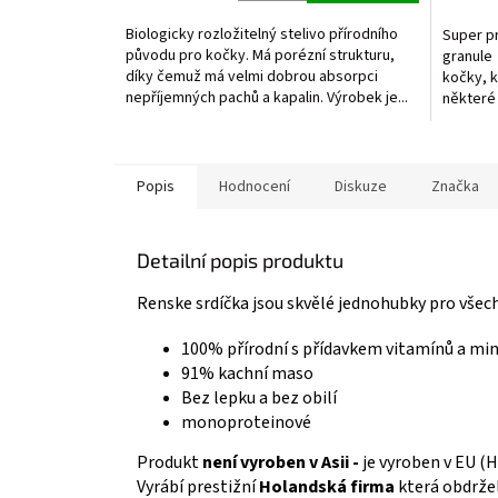
5,0
z
Biologicky rozložitelný stelivo přírodního
Super pr
5
původu pro kočky. Má porézní strukturu,
granule 
hvězdič
díky čemuž má velmi dobrou absorpci
kočky, k
nepříjemných pachů a kapalin. Výrobek je...
některé 
Popis
Hodnocení
Diskuze
Značka
Detailní popis produktu
Renske srdíčka jsou skvělé jednohubky pro všec
100% přírodní s přídavkem vitamínů a mi
91% kachní maso
Bez lepku a bez obilí
monoproteinové
Produkt
není vyroben v Asii -
je vyroben v EU (
Vyrábí prestižní
Holandská firma
která obdržel