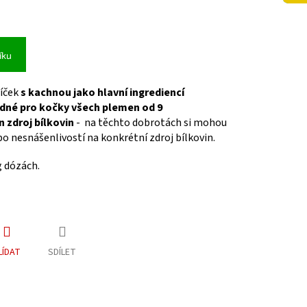
íku
díček
s kachnou jako hlavní ingrediencí
dné pro kočky všech plemen od 9
 zdroj bílkovin
- na těchto dobrotách si mohou
bo nesnášenlivostí na konkrétní zdroj bílkovin.
g dózách.
LÍDAT
SDÍLET