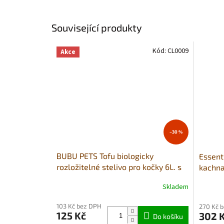
Související produkty
Kód:
CL0009
Akce
–30 %
BUBU PETS Tofu biologicky
Essenti
rozložitelné stelivo pro kočky 6L. s
kachna 
vůní zeleného čaje
Skladem
Průměr
hodnoce
103 Kč bez DPH
270 Kč 
produkt
125 Kč
302 
Do košíku
je