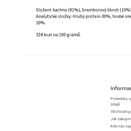
Složení: kachna (91%), bramborový škrob (10%)
Analytické složky: Hrubý protein 30%, hrubé ol
20%.
318 kcal na 100 gramů.
Z
á
p
a
t
Informac
í
Podmínky o
údajů
Obchodní 
Jak nakupo
Kde nás na