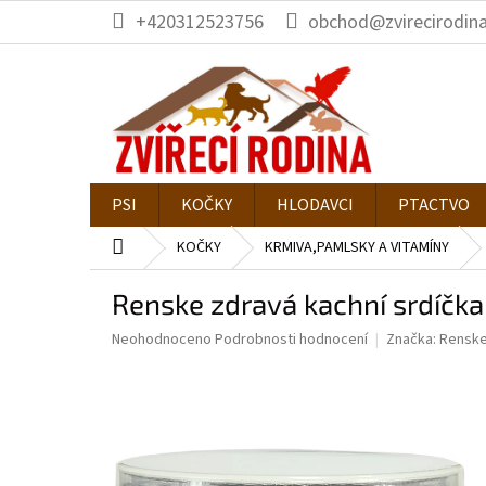
Přejít
+420312523756
obchod@zvirecirodina
na
obsah
PSI
KOČKY
HLODAVCI
PTACTVO
Domů
KOČKY
KRMIVA,PAMLSKY A VITAMÍNY
Renske zdravá kachní srdíčka
Průměrné
Neohodnoceno
Podrobnosti hodnocení
Značka:
Rensk
hodnocení
produktu
je
0,0
z
5
hvězdiček.