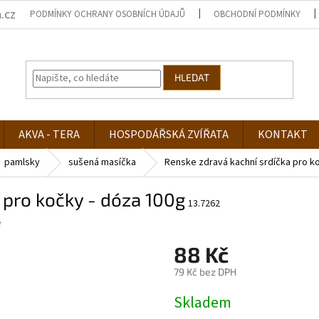
.cz
PODMÍNKY OCHRANY OSOBNÍCH ÚDAJŮ
OBCHODNÍ PODMÍNKY
HLEDAT
AKVA - TERA
HOSPODÁŘSKÁ ZVÍŘATA
KONTAKT
pamlsky
sušená masíčka
Renske zdravá kachní srdíčka pro k
 pro kočky - dóza 100g
13.7262
e
88 Kč
79 Kč bez DPH
Měrná
Skladem
cena: