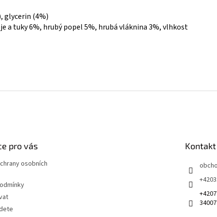
, glycerin (4%)
eje a tuky 6%, hrubý popel 5%, hrubá vláknina 3%, vlhkost
e pro vás
Kontakt
chrany osobních
obch
+4203
podmínky
+4207
vat
34007
jdete