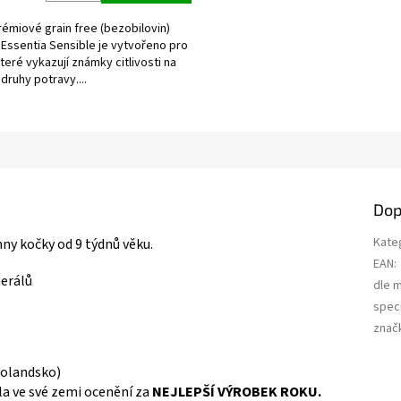
émiové grain free (bezobilovin)
Essentia Sensible je vytvořeno pro
ek.
teré vykazují známky citlivosti na
druhy potravy....
Dop
Kate
hny kočky od 9 týdnů věku.
EAN
:
nerálů
dle 
speci
znač
Holandsko)
a ve své zemi ocenění za
NEJLEPŠÍ VÝROBEK ROKU.