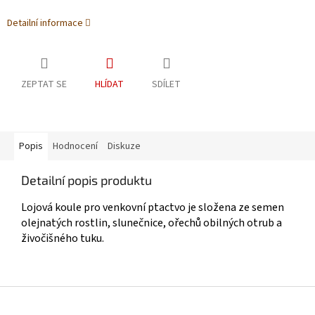
Detailní informace
ZEPTAT SE
HLÍDAT
SDÍLET
Popis
Hodnocení
Diskuze
Detailní popis produktu
Lojová koule pro venkovní ptactvo je složena ze semen
olejnatých rostlin, slunečnice, ořechů obilných otrub a
živočišného tuku.
Z
á