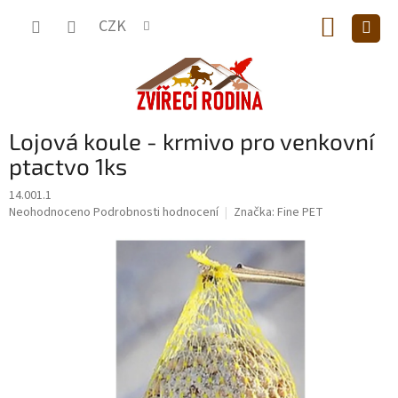
Přejít
NÁKUP
na
CZK
obsah
KOŠÍK
Lojová koule - krmivo pro venkovní
ptactvo 1ks
14.001.1
Průměrné
Neohodnoceno
Podrobnosti hodnocení
Značka:
Fine PET
hodnocení
produktu
je
0,0
z
5
hvězdiček.