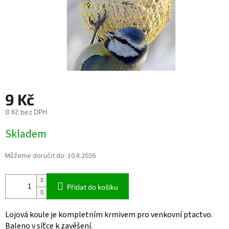
9 Kč
8 Kč bez DPH
Měrná
Skladem
cena:
Můžeme doručit do:
10.8.2026
Přidat do košíku
Lojová koule je kompletním krmivem pro venkovní ptactvo.
Baleno v síťce k zavěšení.