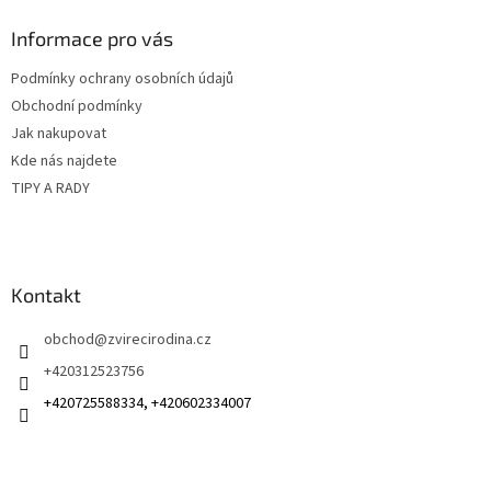
p
a
Informace pro vás
t
Podmínky ochrany osobních údajů
í
Obchodní podmínky
Jak nakupovat
Kde nás najdete
TIPY A RADY
Kontakt
obchod
@
zvirecirodina.cz
+420312523756
+420725588334, +420602334007