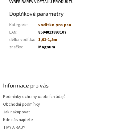
VÝBĚR BAREV V DETAILU PRODUKTU.
Doplňkové parametry
Kategorie
:
vodítko pro psa
EAN
:
8594013893107
délka vodítka
:
1,01-1,5m
značky
:
Magnum
Z
á
p
a
Informace pro vás
t
Podmínky ochrany osobních údajů
í
Obchodní podmínky
Jak nakupovat
Kde nás najdete
TIPY A RADY