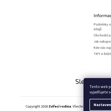
p
a
t
Informac
í
Podmínky o
údajů
Obchodní 
Jak nakupo
Kde nás na
TIPY A RAD
Sledujte nás
Tento web p
vyjadřujete s
Nastaven
Copyright 2026
Zvířecí rodina
. Všechna práva vyhrazena.