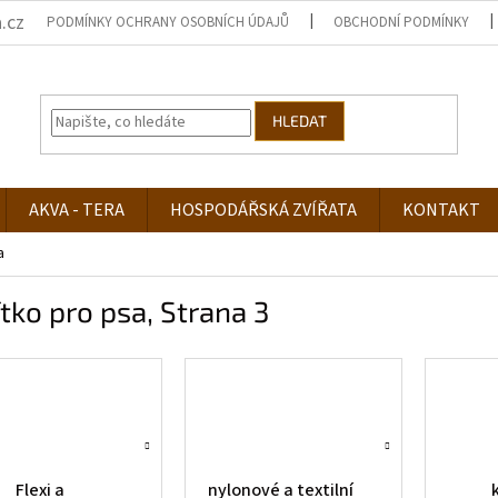
.cz
PODMÍNKY OCHRANY OSOBNÍCH ÚDAJŮ
OBCHODNÍ PODMÍNKY
HLEDAT
AKVA - TERA
HOSPODÁŘSKÁ ZVÍŘATA
KONTAKT
a
tko pro psa
, Strana 3
Flexi a
nylonové a textilní