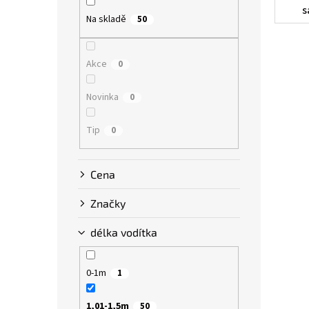
p
s
Na skladě
a
50
vod
n
n
e
d
Akce
0
l
Novinka
0
Tip
0
Cena
Značky
délka vodítka
0-1m
1
1,01-1,5m
50