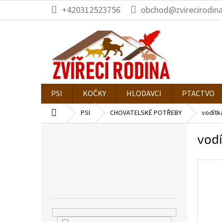
Přejít
+420312523756
obchod@zvirecirodina
na
obsah
PSI
KOČKY
HLODAVCI
PTACTVO
Domů
PSI
CHOVATELSKÉ POTŘEBY
vodítk
P
vodí
o
s
t
r
a
n
n
í