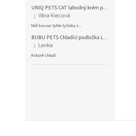
UNIQ PETS CAT lahodný krém pro kočky s hovězím masem a treskou 15g (x50ks)
Věra Kiecová
|
Hodnocení produktu je 5 z 5 hvězdiček.
Náš kocour tyhle tyčinky s...
BUBU PETS Chladící podložka L 50x90cm
Lenka
|
Hodnocení produktu je 5 z 5 hvězdiček.
Krásně chladí
Z
á