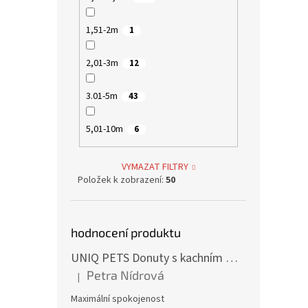
1,51-2m
1
2,01-3m
12
3.01-5m
43
5,01-10m
6
VYMAZAT FILTRY
Položek k zobrazení:
50
hodnocení produktu
UNIQ PETS Donuty s kachním masem 500g (5ks)
Petra Nídrová
|
Hodnocení produktu je 5 z 5 hvězdiček.
Maximální spokojenost