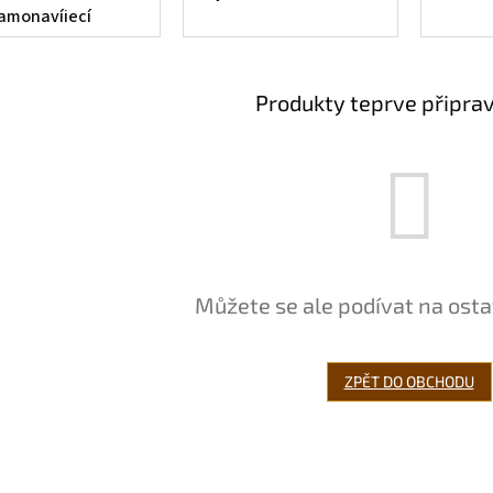
amonavíjecí
ítka pro psy s
astavitelnou
élkou šňůry
Produkty teprve připra
Můžete se ale podívat na osta
ZPĚT DO OBCHODU