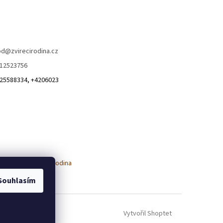
od
@
zvirecirodina.cz
12523756
25588334, +4206023
Souhlasím
Vytvořil Shoptet