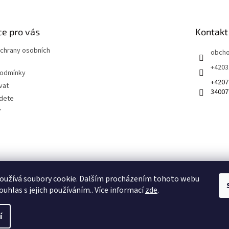
e pro vás
Kontakt
chrany osobních
obch
+4203
podmínky
+4207
vat
34007
jdete
Y
 na sociálních sítích
oužívá soubory cookie. Dalším procházením tohoto webu
ouhlas s jejich používáním.. Více informací
zde
.
í