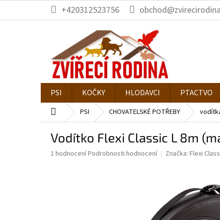
Přejít
+420312523756
obchod@zvirecirodina
na
obsah
PSI
KOČKY
HLODAVCI
PTACTVO
Domů
PSI
CHOVATELSKÉ POTŘEBY
vodítk
Vodítko Flexi Classic L 8m (
Průměrné
1 hodnocení
Podrobnosti hodnocení
Značka:
Flexi Class
hodnocení
produktu
je
5,0
z
5
hvězdiček.