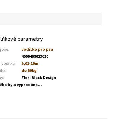
lňkové parametry
gorie
:
vodítko pro psa
4000498023020
a vodítka
:
5,01-10m
áha
:
do 50kg
ky
:
Flexi Black Design
žka byla vyprodána…