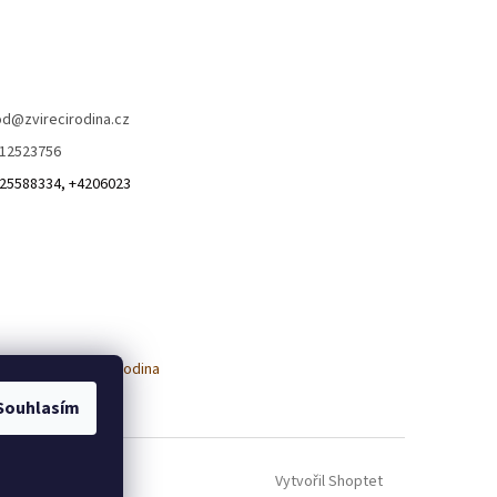
od
@
zvirecirodina.cz
12523756
25588334, +4206023
Souhlasím
Vytvořil Shoptet