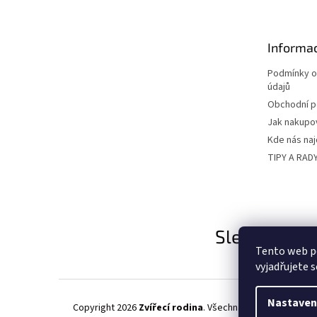
p
a
t
Informac
í
Podmínky o
údajů
Obchodní 
Jak nakupo
Kde nás na
TIPY A RAD
Sledujte nás
Tento web p
vyjadřujete s
Nastaven
Copyright 2026
Zvířecí rodina
. Všechna práva vyhrazena.