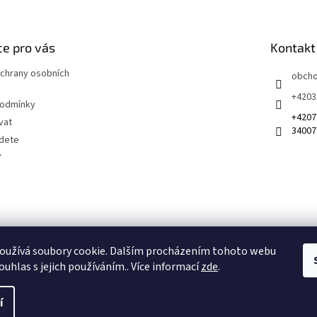
e pro vás
Kontakt
chrany osobních
obch
+4203
podmínky
+4207
vat
34007
jdete
Y
 na sociálních sítích
oužívá soubory cookie. Dalším procházením tohoto webu
ouhlas s jejich používáním.. Více informací
zde
.
í