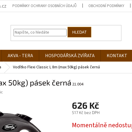
.cz
PODMÍNKY OCHRANY OSOBNÍCH ÚDAJŮ
OBCHODNÍ PODMÍNKY
HLEDAT
AKVA - TERA
HOSPODÁŘSKÁ ZVÍŘATA
KONTAKT
a
Vodítko Flexi Classic L 8m (max 50kg) pásek černá
max 50kg) pásek černá
21.004
ic
626 Kč
517 Kč bez DPH
Měrná
Momentálně nedostu
cena: