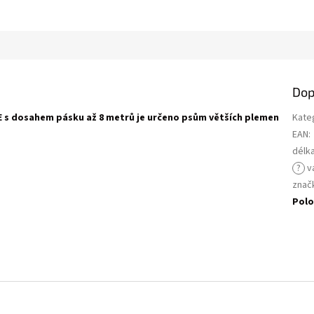
Dop
E s dosahem pásku až 8 metrů je určeno psům větších plemen
Kate
EAN
:
délk
?
v
znač
Polo