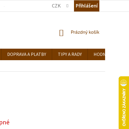
CZK
Přihlášení
JAK NAKUPOVAT
KDE NÁS NAJDETE
TIPY A RADY
NÁKUPNÍ
Prázdný košík
KOŠÍK
DOPRAVA A PLATBY
TIPY A RADY
HODNOCENÍ OB
pné