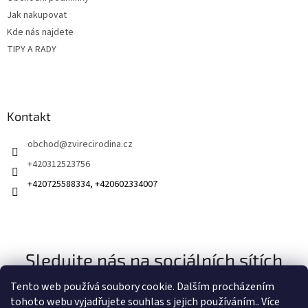
Jak nakupovat
Kde nás najdete
TIPY A RADY
Kontakt
obchod
@
zvirecirodina.cz
+420312523756
+420725588334, +420602334007
Sledujte nás na sociálních sítích
Tento web používá soubory cookie. Dalším procházením
tohoto webu vyjadřujete souhlas s jejich používáním.. Více