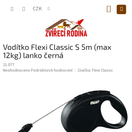
Přejít
NÁKUP
na
CZK
obsah
KOŠÍK
Vodítko Flexi Classic S 5m (max
12kg) lanko černá
21.077
Průměrné
Neohodnoceno
Podrobnosti hodnocení
Značka:
Flexi Classic
hodnocení
produktu
je
0,0
z
5
hvězdiček.