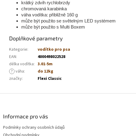
krátký zdvih rychlobrzdy
chromovaná karabinka
váha vodítka: přibližně 160 g
může být použito se světelným LED systémem
může být použito s Multi Boxem
Doplňkové parametry
Kategorie
:
vodítko pro psa
EAN
:
4000498022528
délka vodítka
:
3.01-5m
?
váha
:
do 12kg
značky
:
Flexi Classic
Z
á
p
a
Informace pro vás
t
Podmínky ochrany osobních údajů
í
Obchodní podmínky