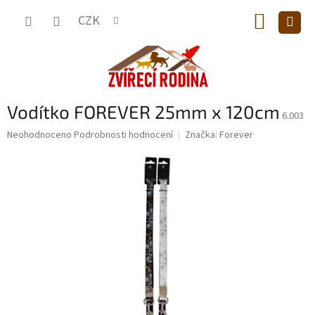
Přejít
NÁKUP
na
CZK
obsah
KOŠÍK
Vodítko FOREVER 25mm x 120cm
6.003
Průměrné
Neohodnoceno
Podrobnosti hodnocení
Značka:
Forever
hodnocení
produktu
je
0,0
z
5
hvězdiček.