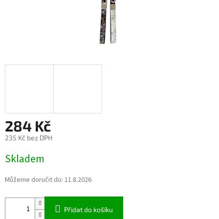
284 Kč
235 Kč bez DPH
Měrná
Skladem
cena:
Můžeme doručit do:
11.8.2026
Přidat do košíku