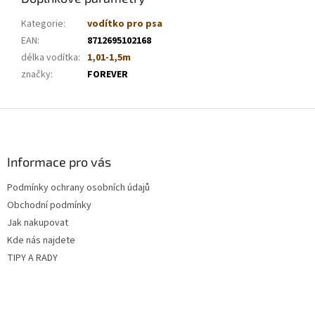
Kategorie
:
vodítko pro psa
EAN
:
8712695102168
délka vodítka
:
1,01-1,5m
značky
:
FOREVER
Z
á
p
a
Informace pro vás
t
Podmínky ochrany osobních údajů
í
Obchodní podmínky
Jak nakupovat
Kde nás najdete
TIPY A RADY