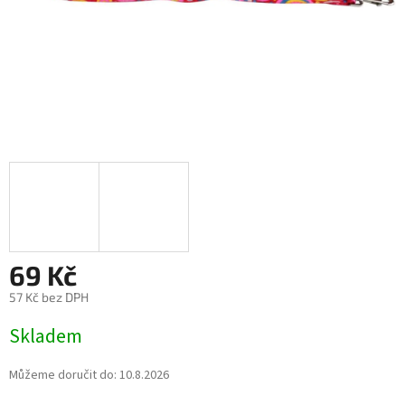
69 Kč
57 Kč bez DPH
Měrná
Skladem
cena:
Můžeme doručit do:
10.8.2026