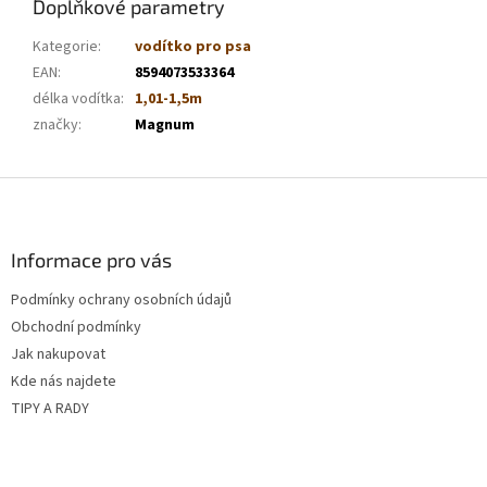
Doplňkové parametry
Kategorie
:
vodítko pro psa
EAN
:
8594073533364
délka vodítka
:
1,01-1,5m
značky
:
Magnum
Z
á
p
a
Informace pro vás
t
Podmínky ochrany osobních údajů
í
Obchodní podmínky
Jak nakupovat
Kde nás najdete
TIPY A RADY