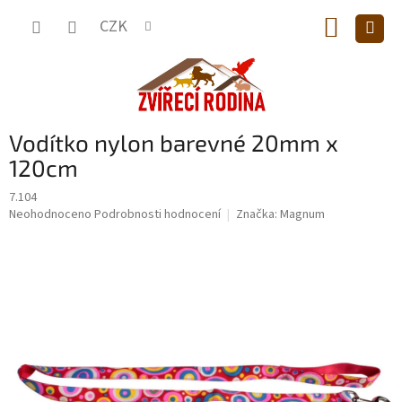
Přejít
NÁKUP
na
CZK
obsah
KOŠÍK
Vodítko nylon barevné 20mm x
120cm
7.104
Průměrné
Neohodnoceno
Podrobnosti hodnocení
Značka:
Magnum
hodnocení
produktu
je
0,0
z
5
hvězdiček.