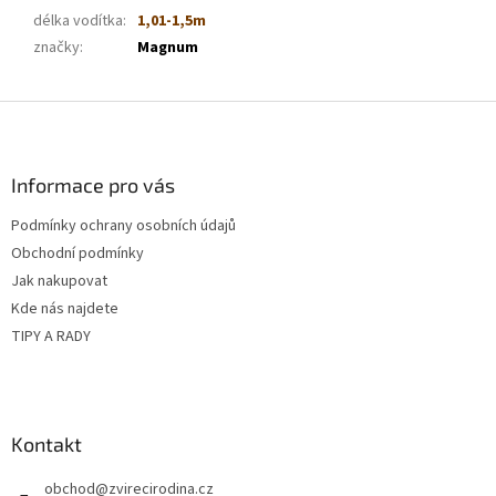
délka vodítka
:
1,01-1,5m
značky
:
Magnum
Z
á
p
a
Informace pro vás
t
Podmínky ochrany osobních údajů
í
Obchodní podmínky
Jak nakupovat
Kde nás najdete
TIPY A RADY
Kontakt
obchod
@
zvirecirodina.cz