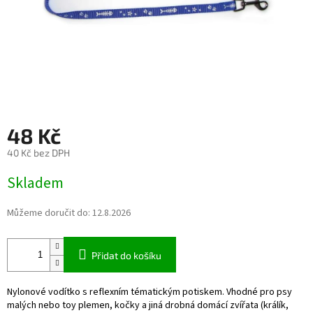
48 Kč
40 Kč bez DPH
Měrná
Skladem
cena:
Můžeme doručit do:
12.8.2026
Přidat do košíku
Nylonové vodítko s reflexním tématickým potiskem. Vhodné pro psy
malých nebo toy plemen, kočky a jiná drobná domácí zvířata (králík,