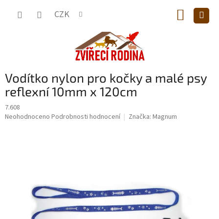
Přejít
NÁKUP
na
CZK
obsah
KOŠÍK
Vodítko nylon pro kočky a malé psy
reflexní 10mm x 120cm
7.608
Průměrné
Neohodnoceno
Podrobnosti hodnocení
Značka:
Magnum
hodnocení
produktu
je
0,0
z
5
hvězdiček.