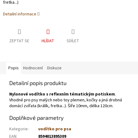
fretka...)
Detailní informace
ZEPTAT SE
HLÍDAT
SDÍLET
Popis
Hodnocení
Diskuze
Detailní popis produktu
Nylonové vodítko s reflexním tématickým potiskem
.
Vhodné pro psy malých nebo toy plemen, kočky a jiná drobná
domácí zvířata (králík, fretka...). Šíře 10mm, délka 120cm.
Doplňkové parametry
Kategorie
:
vodítko pro psa
EAN
:
8594013895309