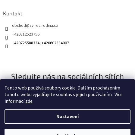
Kontakt
obchod
@
zvirecirodina.cz
+420312523756
+420725588334, +420602334007
Sledujte nás na sociálních sítích
Tento web používá soubory cookie. Dalším procházením
tohoto webu vyjadřujete souhlas s jejich používáním.. Více
informací
zde
.
Nastavení
Vytvořil Shoptet