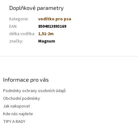
Doplňkové parametry
Kategorie
:
vodítko pro psa
EAN
:
8594013893169
délka vodítka
:
1,51-2m
značky
:
Magnum
Z
á
p
a
Informace pro vás
t
Podmínky ochrany osobních údajů
í
Obchodní podmínky
Jak nakupovat
Kde nás najdete
TIPY A RADY