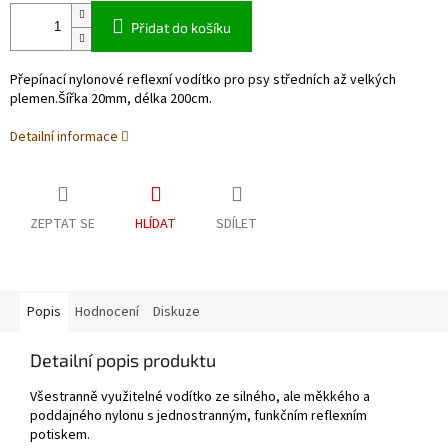
Přidat do košíku
Přepínací nylonové reflexní vodítko pro psy středních až velkých
plemen.Šířka 20mm, délka 200cm.
Detailní informace
ZEPTAT SE
HLÍDAT
SDÍLET
Popis
Hodnocení
Diskuze
Detailní popis produktu
Všestranně využitelné vodítko ze silného, ale měkkého a
poddajného nylonu s jednostranným, funkčním reflexním
potiskem.