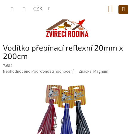
Přejít
NÁKUP
na
CZK
obsah
KOŠÍK
Vodítko přepínací reflexní 20mm x
200cm
7.684
Průměrné
Neohodnoceno
Podrobnosti hodnocení
Značka:
Magnum
hodnocení
produktu
je
0,0
z
5
hvězdiček.