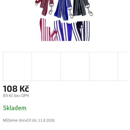
108 Kč
89 Kč bez DPH
Měrná
Skladem
cena:
Můžeme doručit do:
11.8.2026