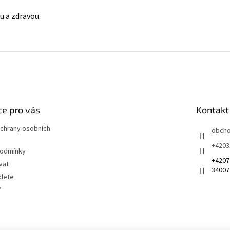
u a zdravou.
e pro vás
Kontakt
chrany osobních
obch
+4203
podmínky
+4207
vat
34007
jdete
Y