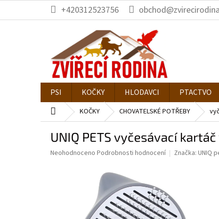
Přejít
+420312523756
obchod@zvirecirodina
na
obsah
PSI
KOČKY
HLODAVCI
PTACTVO
Domů
KOČKY
CHOVATELSKÉ POTŘEBY
vyč
UNIQ PETS vyčesávací kartáč 
Průměrné
Neohodnoceno
Podrobnosti hodnocení
Značka:
UNIQ p
hodnocení
produktu
je
0,0
z
5
hvězdiček.