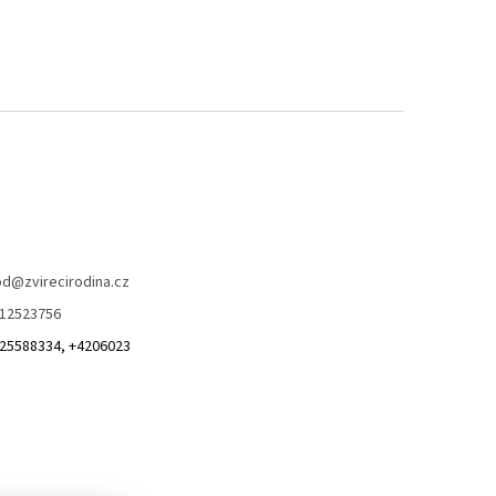
od
@
zvirecirodina.cz
12523756
25588334, +4206023