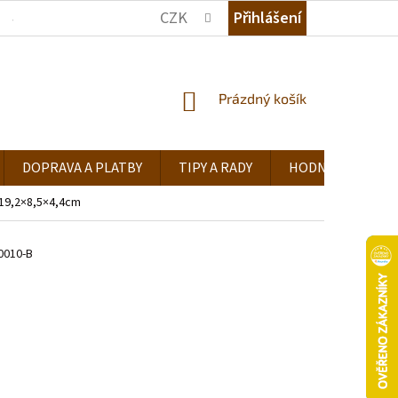
CZK
Přihlášení
JAK NAKUPOVAT
KDE NÁS NAJDETE
TIPY A RADY
NÁKUPNÍ
Prázdný košík
KOŠÍK
DOPRAVA A PLATBY
TIPY A RADY
HODNOCENÍ OB
 19,2×8,5×4,4cm
0010-B