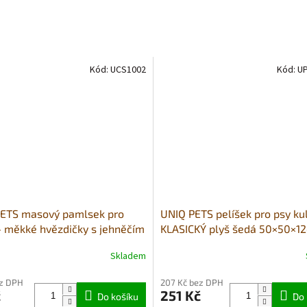
Kód:
UCS1002
Kód:
UP
ETS masový pamlsek pro
UNIQ PETS pelíšek pro psy ku
- měkké hvězdičky s jehněčím
KLASICKÝ plyš šedá 50×50×1
 a taurinem 50g
Skladem
Průměrné
hodnocení
ez DPH
207 Kč bez DPH
produktu
č
251 Kč
Do košíku
je
Do 