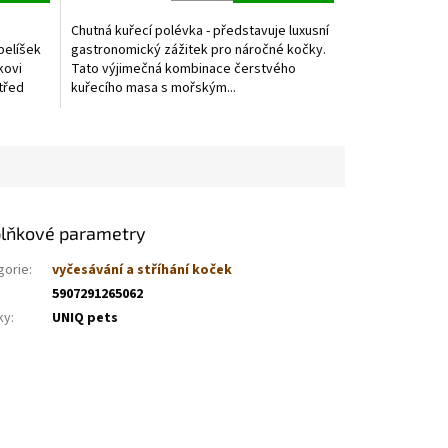
Chutná kuřecí polévka - představuje luxusní
pelíšek
gastronomický zážitek pro náročné kočky.
kovi
Tato výjimečná kombinace čerstvého
třed
kuřecího masa s mořským...
lňkové parametry
gorie
:
vyčesávání a stříhání koček
5907291265062
ky
:
UNIQ pets