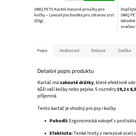
UNIQ PETS Kachní masové proužky pro
Dopřejt
kočky – Luxusní pochoutka pro zdravou srst
UNIQ PE
(50g)
lahodné
svačinu
vysokým 
Popis
Hodnocení
Diskuze
Značka
Detailní popis produktu
Kartáč má
zahnuté drátky
, které efektivně ods
kůži vaší kočky nebo pejska. S rozměry
19,2 x 8,
příjemná.
Tento kartáč je vhodný pro psy i kočky.
Pohodlí:
Ergonomická rukojeť s protiskl
Efektivita:
Tenké hroty z nerezové oceli o