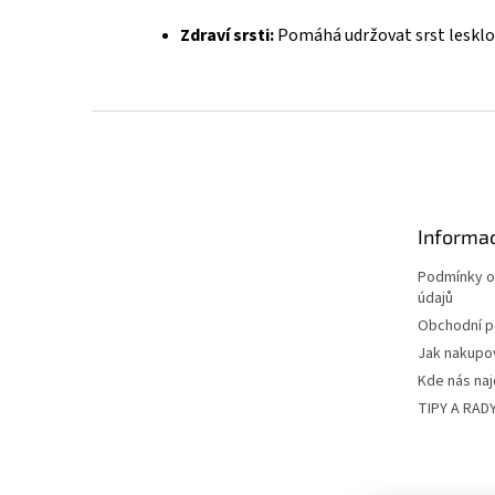
Zdraví srsti:
Pomáhá udržovat srst lesklo
Z
á
p
a
t
Informac
í
Podmínky o
údajů
Obchodní 
Jak nakupo
Kde nás na
TIPY A RAD