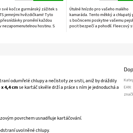
5,0
z
e své kočce gurmánský zážitek s
Útulné hnízdo pro vašeho malého
5
TS jemnými hvězdičkami! Tyto
kamaráda. Tento měkký a chlupatý 
hvězdiček.
 přesnídávky promění každou
s bočnicemi poskytne vašemu pejs
 v nezapomenutelnou hostinu. S
pocit bezpečí a pohodlí. Fleecový s
obsahem kvalitního...
dodává extra měkkost...
Dop
Kate
traní odumřelé chlupy a nečistoty ze srsti, aniž by dráždily
5 x 4,4 cm
se kartáč skvěle drží a práce s ním je jednoduchá a
EAN
:
znač
uzovým povrchem usnadňuje kartáčování.
dstraní uvolněné chlupy.