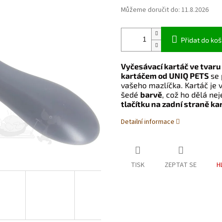
Můžeme doručit do:
11.8.2026
Přidat do koš
Vyčesávací kartáč ve tvaru
kartáčem od UNIQ PETS
se 
vašeho mazlíčka. Kartáč je v
šedé
barvě
, což ho dělá ne
tlačítku na zadní straně ka
Detailní informace
TISK
ZEPTAT SE
H