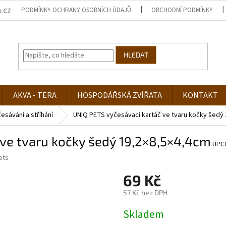
.cz
PODMÍNKY OCHRANY OSOBNÍCH ÚDAJŮ
OBCHODNÍ PODMÍNKY
HLEDAT
AKVA - TERA
HOSPODÁŘSKÁ ZVÍŘATA
KONTAKT
esávání a stříhání
UNIQ PETS vyčesávací kartáč ve tvaru kočky šedý
ve tvaru kočky šedý 19,2×8,5×4,4cm
UPC
ets
69 Kč
57 Kč bez DPH
Měrná
Skladem
cena: