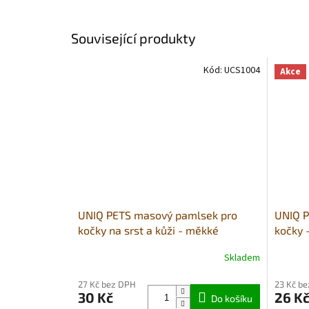
Související produkty
Kód:
UCS1004
Akce
UNIQ PETS masový pamlsek pro
UNIQ P
kočky na srst a kůži - měkké
kočky 
proužky s kachním masem 50g
masem
Skladem
27 Kč bez DPH
23 Kč b
30 Kč
26 K
Do košíku