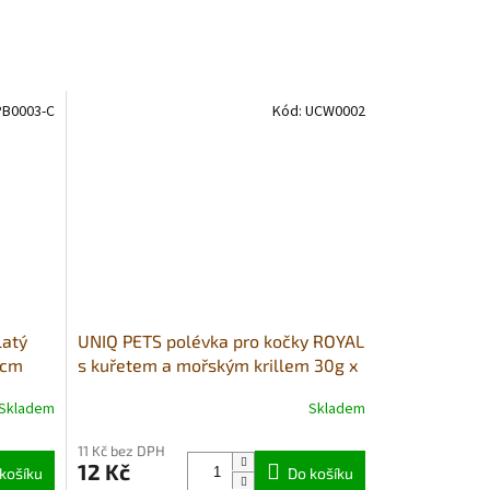
B0003-C
Kód:
UCW0002
latý
UNIQ PETS polévka pro kočky ROYAL
2cm
s kuřetem a mořským krillem 30g x
8ks
Skladem
Skladem
11 Kč bez DPH
12 Kč
košíku
Do košíku