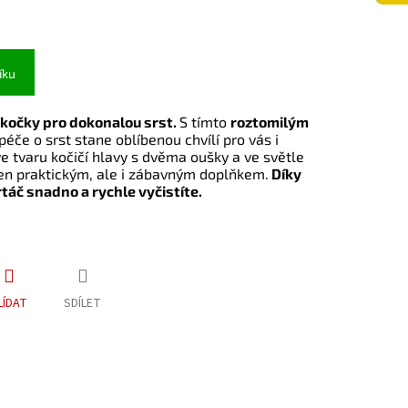
íku
 kočky pro dokonalou srst.
S tímto
roztomilým
péče o srst stane oblíbenou chvílí pro vás i
e tvaru kočičí hlavy s dvěma oušky a ve světle
jen praktickým, ale i zábavným doplňkem.
Díky
rtáč snadno a rychle vyčistíte.
LÍDAT
SDÍLET