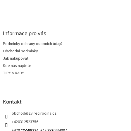
Z
á
p
a
Informace pro vás
t
Podmínky ochrany osobních údajů
í
Obchodní podmínky
Jak nakupovat
Kde nás najdete
TIPY A RADY
Kontakt
obchod
@
zvirecirodina.cz
+420312523756
+420725588334, +420602334007