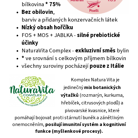
bílkovina
*
75%
Bez obilovin
,
barviv a přidaných konzervačních látek
Nízký obsah hořčíku
FOS + MOS + JABLKA -
silné prebiotické
účinky
NaturaVita Complex -
exkluzivní směs
bylin
*
ve srovnání s celkovým příjmem bílkovin
všechny suroviny pocházejí
pouze z Itálie
Komplex Natura Vita je
jedinečný
mix botanických
výtažků
(rozmarýn, kurkuma,
hřebíček, citrusových plodů) a
pivovarské kvasnice
,
kte
ré
pomáhají bojovat proti stárnutí buněk a zánětlivým
onemocněním,
posilují imunitní systém a kognitivní
funkce (myšlenkové procesy).