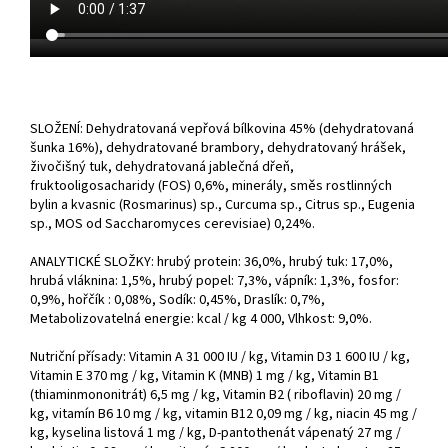
SLOŽENÍ: Dehydratovaná vepřová bílkovina 45% (dehydratovaná
šunka 16%), dehydratované brambory, dehydratovaný hrášek,
živočišný tuk, dehydratovaná jablečná dřeň,
fruktooligosacharidy (FOS) 0,6%, minerály, směs rostlinných
bylin a kvasnic (Rosmarinus) sp., Curcuma sp., Citrus sp., Eugenia
sp., MOS od Saccharomyces cerevisiae) 0,24%.
ANALYTICKÉ SLOŽKY: hrubý protein: 36,0%, hrubý tuk: 17,0%,
hrubá vláknina: 1,5%, hrubý popel: 7,3%, vápník: 1,3%, fosfor:
0,9%, hořčík : 0,08%, Sodík: 0,45%, Draslík: 0,7%,
Metabolizovatelná energie: kcal / kg 4 000, Vlhkost: 9,0%.
Nutriční přísady: Vitamin A 31 000 IU / kg, Vitamin D3 1 600 IU / kg,
Vitamin E 370 mg / kg, Vitamin K (MNB) 1 mg / kg, Vitamin B1
(thiaminmononitrát) 6,5 mg / kg, Vitamin B2 ( riboflavin) 20 mg /
kg, vitamín B6 10 mg / kg, vitamin B12 0,09 mg / kg, niacin 45 mg /
kg, kyselina listová 1 mg / kg, D-pantothenát vápenatý 27 mg /