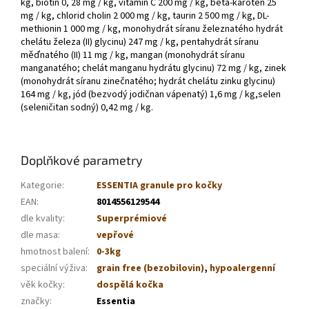
kg, biotin 0, 28 mg / kg, vitamín C 200 mg / kg, beta-karoten 25
mg / kg, chlorid cholin 2 000 mg / kg, taurin 2 500 mg / kg, DL-
methionin 1 000 mg / kg, monohydrát síranu železnatého hydrát
chelátu železa (II) glycinu) 247 mg / kg, pentahydrát síranu
měďnatého (II) 11 mg / kg, mangan (monohydrát síranu
manganatého; chelát manganu hydrátu glycinu) 72 mg / kg, zinek
(monohydrát síranu zinečnatého; hydrát chelátu zinku glycinu)
164 mg / kg, jód (bezvodý jodičnan vápenatý) 1,6 mg / kg,selen
(seleničitan sodný) 0,42 mg / kg.
Doplňkové parametry
Kategorie
:
ESSENTIA granule pro kočky
EAN
:
8014556129544
dle kvality
:
Superprémiové
dle masa
:
vepřové
hmotnost balení
:
0-3kg
speciální výživa
:
grain free (bezobilovin)
,
hypoalergenní
věk kočky
:
dospělá kočka
značky
:
Essentia