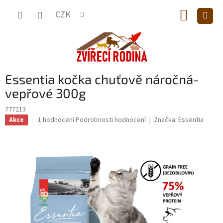
Přejít
NÁKUP
na
CZK
obsah
KOŠÍK
Essentia kočka chuťově náročná-
vepřové 300g
777213
Průměrné
1 hodnocení
Podrobnosti hodnocení
Značka:
Essentia
Akce
hodnocení
produktu
je
5,0
z
5
hvězdiček.