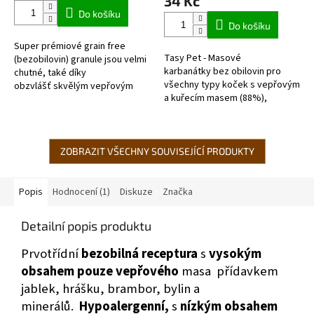
34 Kč
5,0
Do košíku
z
Do košíku
5
Super prémiové grain free
hvězdiček.
Tasy Pet - Masové
(bezobilovin) granule jsou velmi
karbanátky bez obilovin pro
chutné, také díky
všechny typy koček s vepřovým
obzvlášť skvělým vepřovým
a kuřecím masem (88%),
proteinům, zvláště vhodné pro
jablkem a dýní.
domácí kočky se sníženou...
ZOBRAZIT VŠECHNY SOUVISEJÍCÍ PRODUKTY
Popis
Hodnocení (1)
Diskuze
Značka
Detailní popis produktu
Prvotřídní
bezobilná receptura
s
vysokým
obsahem pouze vepřového
masa přídavkem
jablek, hrášku, brambor, bylin a
minerálů.
Hypoalergenní,
s
nízkým obsahem