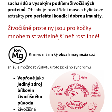
sacharidů a vysokým podílem živočišných
proteinů
. Obsahuje prvotřídní maso a bylinkové
extrakty
pro perfektní kondici dobrou imunity
.
Živočišné proteiny jsou pro kočky
mnohem stravitelnější než rostlinné!
Krmivo má
nízký obsah magnézia
což
snižuje možnost výskytu urologického syndromu .
Vepřové
jako
jediný zdroj
bílkovin
živočišného
původu
Živočišná