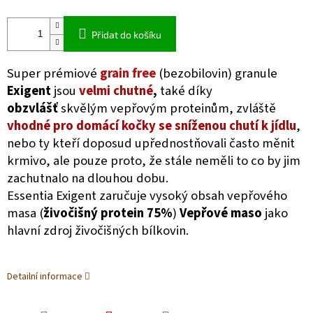
Přidat do košíku
Super prémiové
grain free
(bezobilovin) granule
Exigent
jsou
velmi chutné
,
také díky
obzvlášť
skvělým vepřovým proteinům, zvláště
vhodné pro domácí kočky se sníženou chutí k jídlu
,
nebo ty kteří doposud upřednostňovali často měnit
krmivo, ale pouze proto, že stále neměli to co by jim
zachutnalo na dlouhou dobu.
Essentia Exigent zaručuje
vysoký obsah vepřového
masa
(
živočišný protein 75%
)
Vepřové maso
jako
hlavní zdroj živočišných bílkovin.
Detailní informace