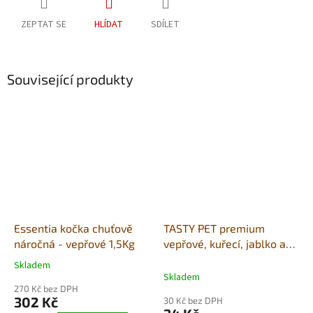
ZEPTAT SE
HLÍDAT
SDÍLET
Související produkty
Essentia kočka chuťově
TASTY PET premium
náročná - vepřové 1,5Kg
vepřové, kuřecí, jablko a
dáně - masové kuličky
Skladem
Průměrné
Skladem
hodnocení
270 Kč bez DPH
produktu
302 Kč
30 Kč bez DPH
je