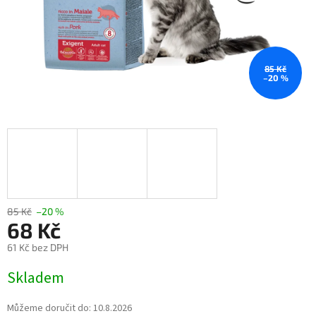
85 Kč
–20 %
85 Kč
–20 %
68 Kč
61 Kč bez DPH
Měrná
Skladem
cena:
Můžeme doručit do:
10.8.2026