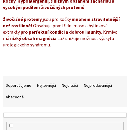
kočky.
Hypoalergenní,
s
nízkým obsahem sacharidů a
vysokým podílem živočišných proteinů
.
Živočišné proteiny j
sou pro kočky
mnohem stravitelnější
než rostlinné!
Obsahuje prvotřídní maso a bylinkové
extrakty
pro perfektní kondici a dobrou imunity.
Krmivo
má
nízký obsah magnézia
což snižuje možnost výskytu
urologického syndromu.
Ř
a
Doporučujeme
Nejlevnější
Nejdražší
Nejprodávanější
z
e
Abecedně
n
í
p
r
o