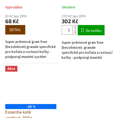
Vyprodáno
Skladem
61 Kč bez DPH
270 Kč bez DPH
68 Kč
302 Kč
DETAIL
Do košíku
Super prémiové grain free
Super prémiové grain free
(bezobilovin) granule specifické
(bezobilovin) granule
pro koťata a rostoucí kočky -
specifické pro koťata a rostoucí
podporují imunitní systém
kočky - podporují imunitní
Vysoký obsah rybího
systém Vysoký obsah
masa (živočišný protein...
vepřového...
Akce
–20 %
Essentia kotě
vepřové-300g