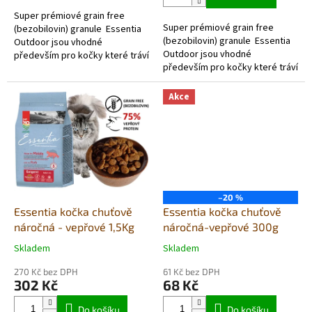
5
Super prémiové grain free
hvězdiček.
Super prémiové grain free
(bezobilovin) granule Essentia
(bezobilovin) granule Essentia
Outdoor jsou vhodné
Outdoor jsou vhodné
především pro kočky které tráví
především pro kočky které tráví
většinu času mimo domov.
většinu času mimo domov.
Poskytují těm aktivnějším
Poskytují těm aktivnějším
kočkám spousty...
Akce
kočkám spousty...
–20 %
Essentia kočka chuťově
Essentia kočka chuťově
náročná - vepřové 1,5Kg
náročná-vepřové 300g
Skladem
Skladem
Průměrné
Průměrné
hodnocení
hodnocení
270 Kč bez DPH
61 Kč bez DPH
produktu
produktu
302 Kč
68 Kč
je
je
5,0
5,0
Do košíku
Do košíku