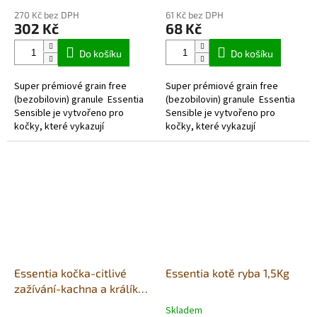
hodnocení
hodnocení
270 Kč bez DPH
61 Kč bez DPH
produktu
produktu
302 Kč
68 Kč
je
je
5,0
5,0
Do košíku
Do košíku
z
z
5
5
Super prémiové grain free
Super prémiové grain free
hvězdiček.
hvězdiček.
(bezobilovin) granule Essentia
(bezobilovin) granule Essentia
Sensible je vytvořeno pro
Sensible je vytvořeno pro
kočky, které vykazují
kočky, které vykazují
známky citlivosti na některé
známky citlivosti na některé
druhy potravy....
druhy potravy....
Essentia kočka-citlivé
Essentia kotě ryba 1,5Kg
zažívání-kachna a králík
7,5Kg
Skladem
Průměrné