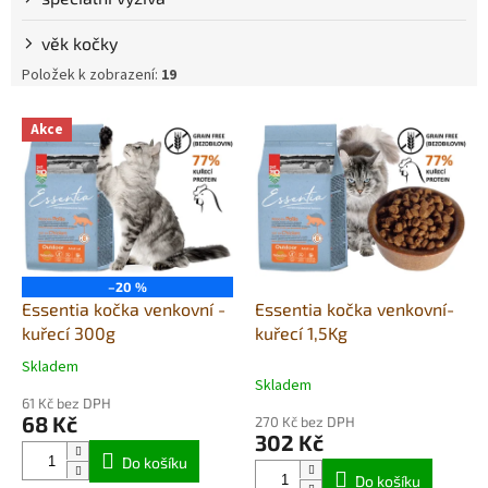
věk kočky
Položek k zobrazení:
19
V
Akce
ý
p
i
s
p
r
o
–20 %
d
Essentia kočka venkovní -
Essentia kočka venkovní-
u
kuřecí 300g
kuřecí 1,5Kg
k
Skladem
Průměrné
t
Skladem
hodnocení
ů
61 Kč bez DPH
produktu
68 Kč
270 Kč bez DPH
je
302 Kč
5,0
Do košíku
z
Do košíku