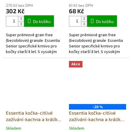
270 Kč bez DPH
61 Kč bez DPH
302 Kč
68 Kč
Do košíku
Do košíku
Super prémiové grain free
Super prémiové grain free
(bezobilovin) granule Essentia
(bezobilovin) granule Essentia
Senior specifické krmivo pro
Senior specifické krmivo pro
kočky starší 8 let. S vysokým
kočky starší 8 let. S vysokým
obsahem kvalitních a vysoce
obsahem kvalitních a vysoce...
stravitelných živočišných...
Akce
–20 %
Essentia kočka-citlivé
Essentia kočka-citlivé
zažívání-kachna a králík
zažívání-kachna a králík
1,5Kg
300g
Skladem
Skladem
Průměrné
Průměrné