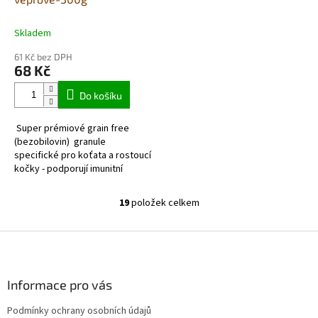
Skladem
61 Kč bez DPH
68 Kč
Do košíku
Super prémiové grain free
(bezobilovin) granule
specifické pro koťata a rostoucí
kočky - podporují imunitní
systém Vysoký obsah
vepřového masa (živočišný
19
položek celkem
O
protein 81%) Vepřové...
v
l
Z
á
á
d
p
a
a
Informace pro vás
c
t
í
Podmínky ochrany osobních údajů
í
p