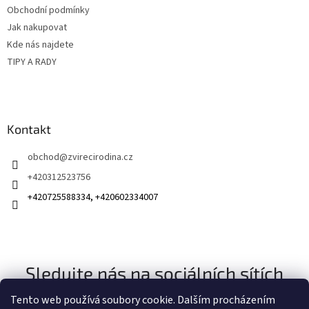
Obchodní podmínky
r
v
Jak nakupovat
k
Kde nás najdete
y
TIPY A RADY
v
ý
p
i
s
Kontakt
u
obchod
@
zvirecirodina.cz
+420312523756
+420725588334, +420602334007
Sledujte nás na sociálních sítích
Tento web používá soubory cookie. Dalším procházením