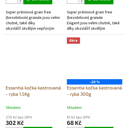
z
z
5
5
Super prémiové grain free
Super prémiové grain free
hvězdiček.
hvězdiček.
(bezobilovin) granule jsou velmi
(bezobilovin) granule
chutné, také díky
Exigent jsou velmi chutné, také
obzvlášť skvělým vepřovým
díky obzvlášť skvělým
proteinům, zvláště vhodné pro
vepřovým proteinům, zvláště
domácí kočky se sníženou...
vhodné pro domácí kočky se
Akce
sníženou chutí k...
–20 %
Essentia kočka kastrovaná
Essentia kočka kastrovaná
- ryba 1,5Kg
- ryba 300g
Skladem
Skladem
270 Kč bez DPH
61 Kč bez DPH
302 Kč
68 Kč