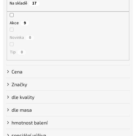
Na skladě
17
d
u
k
Akce
9
t
ů
Novinka
0
Tip
0
Cena
Značky
dle kvality
dle masa
hmotnost balení
speciální výživa