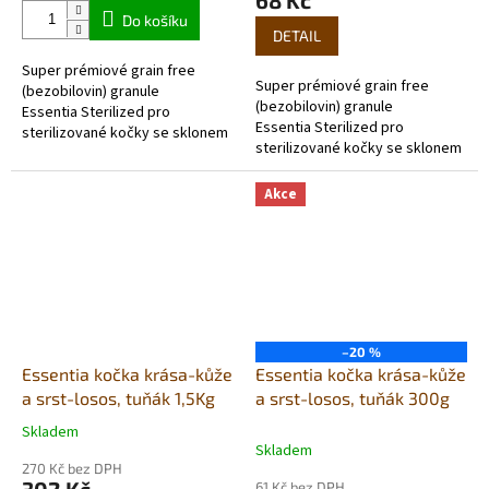
68 Kč
5,0
Do košíku
z
DETAIL
5
Super prémiové grain free
hvězdiček.
Super prémiové grain free
(bezobilovin) granule
(bezobilovin) granule
Essentia Sterilized pro
Essentia Sterilized pro
sterilizované kočky se sklonem
sterilizované kočky se sklonem
k nadváze a ty, kteří tráví
k nadváze a ty, kteří tráví
většinu dne doma. Krmivo...
většinu dne doma. Krmivo...
Akce
–20 %
Essentia kočka krása-kůže
Essentia kočka krása-kůže
a srst-losos, tuňák 1,5Kg
a srst-losos, tuňák 300g
Skladem
Průměrné
Skladem
hodnocení
270 Kč bez DPH
produktu
61 Kč bez DPH