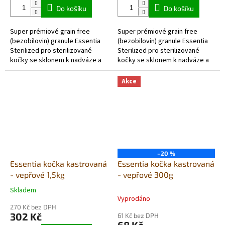
Do košíku
Do košíku
Super prémiové grain free
Super prémiové grain free
(bezobilovin) granule Essentia
(bezobilovin) granule Essentia
Sterilized pro sterilizované
Sterilized pro sterilizované
kočky se sklonem k nadváze a
kočky se sklonem k nadváze a
ty, kteří tráví většinu dne
ty, kteří tráví většinu dne doma.
doma....
Zaručují bohatou rostlinnou...
Akce
–20 %
Essentia kočka kastrovaná
Essentia kočka kastrovaná
- vepřové 1,5kg
- vepřové 300g
Skladem
Průměrné
Vyprodáno
hodnocení
270 Kč bez DPH
produktu
302 Kč
61 Kč bez DPH
je