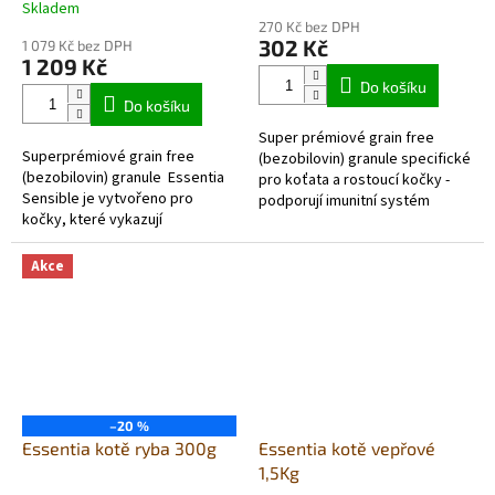
Skladem
hodnocení
270 Kč bez DPH
produktu
302 Kč
1 079 Kč bez DPH
je
1 209 Kč
5,0
Do košíku
z
Do košíku
5
Super prémiové grain free
hvězdiček.
Superprémiové grain free
(bezobilovin) granule specifické
(bezobilovin) granule Essentia
pro koťata a rostoucí kočky -
Sensible je vytvořeno pro
podporují imunitní systém
kočky, které vykazují
Vysoký obsah rybího
známky citlivosti na některé
masa (živočišný protein...
druhy potravy. Obsahuje...
Akce
–20 %
Essentia kotě ryba 300g
Essentia kotě vepřové
1,5Kg