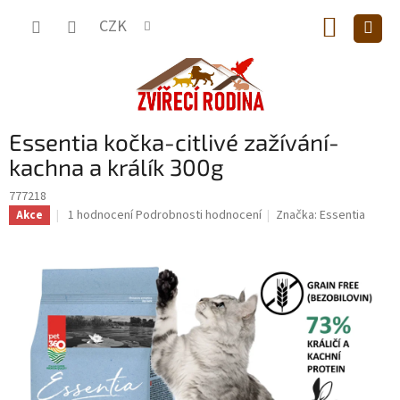
Přejít
NÁKUP
na
CZK
obsah
KOŠÍK
Essentia kočka-citlivé zažívání-
kachna a králík 300g
777218
Průměrné
1 hodnocení
Podrobnosti hodnocení
Značka:
Essentia
Akce
hodnocení
produktu
je
5,0
z
5
hvězdiček.