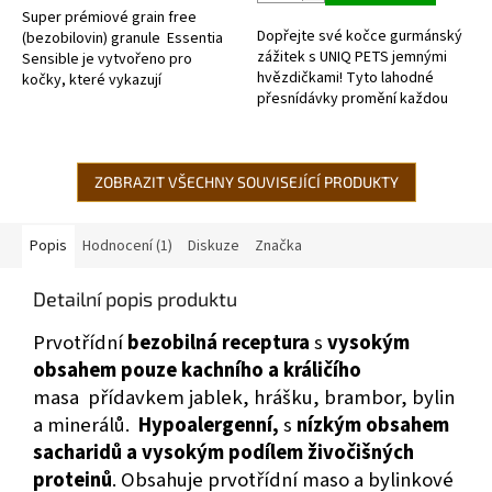
Super prémiové grain free
hvězdiček.
Dopřejte své kočce gurmánský
(bezobilovin) granule Essentia
zážitek s UNIQ PETS jemnými
Sensible je vytvořeno pro
hvězdičkami! Tyto lahodné
kočky, které vykazují
přesnídávky promění každou
známky citlivosti na některé
svačinu v nezapomenutelnou
druhy potravy....
hostinu. S vysokým obsahem
kvalitního...
ZOBRAZIT VŠECHNY SOUVISEJÍCÍ PRODUKTY
Popis
Hodnocení (1)
Diskuze
Značka
Detailní popis produktu
Prvotřídní
bezobilná receptura
s
vysokým
obsahem pouze kachního a králičího
masa přídavkem jablek, hrášku, brambor, bylin
a minerálů.
Hypoalergenní,
s
nízkým obsahem
sacharidů a vysokým podílem živočišných
proteinů
. Obsahuje prvotřídní maso a bylinkové