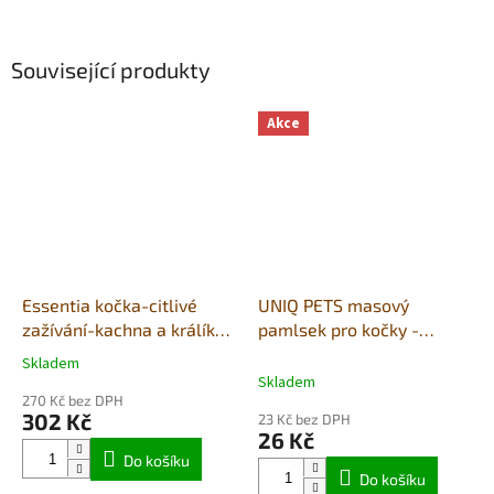
Související produkty
Akce
Essentia kočka-citlivé
UNIQ PETS masový
zažívání-kachna a králík
pamlsek pro kočky -
1,5Kg
měkké hvězdičky s
Skladem
Průměrné
jehněčím masem a
Skladem
hodnocení
270 Kč bez DPH
taurinem 50g
produktu
302 Kč
23 Kč bez DPH
je
26 Kč
5,0
Do košíku
z
Do košíku
5