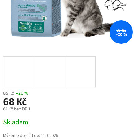
85 Kč
–20 %
85 Kč
–20 %
68 Kč
61 Kč bez DPH
Měrná
Skladem
cena:
Můžeme doručit do:
11.8.2026