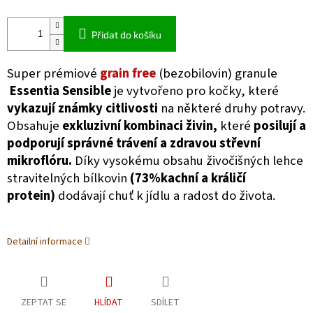
Přidat do košíku
Super prémiové
grain free
(bezobilovin) granule
Essentia Sensible
je vytvořeno pro kočky, které
vykazují známky citlivosti
na některé druhy potravy.
Obsahuje
exkluzivní kombinaci živin,
které
posilují a
podporují správné trávení a zdravou střevní
mikroflóru.
Díky vysokému obsahu živočišných lehce
stravitelných bílkovin
(73%kachní a králičí
protein)
dodávají chuť k jídlu a radost do života.
Detailní informace
ZEPTAT SE
HLÍDAT
SDÍLET