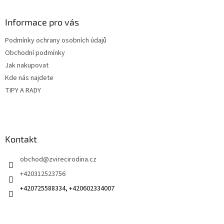
á
p
a
Informace pro vás
t
Podmínky ochrany osobních údajů
í
Obchodní podmínky
Jak nakupovat
Kde nás najdete
TIPY A RADY
Kontakt
obchod
@
zvirecirodina.cz
+420312523756
+420725588334, +420602334007