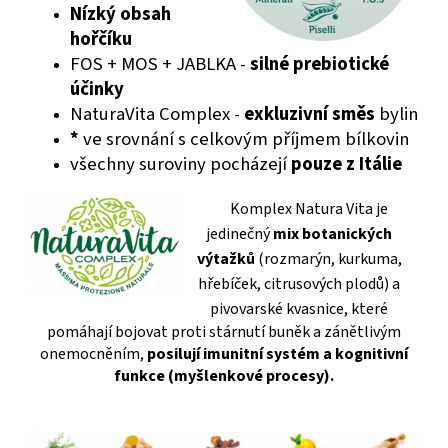
Nízký obsah
hořčíku
FOS + MOS + JABLKA -
silné prebiotické
účinky
NaturaVita Complex -
exkluzivní směs
bylin
*
ve srovnání s celkovým příjmem bílkovin
všechny suroviny pocházejí
pouze z Itálie
Komplex Natura Vita je
jedinečný
mix botanických
výtažků
(rozmarýn, kurkuma,
hřebíček, citrusových plodů) a
pivovarské kvasnice
,
kte
ré
pomáhají bojovat proti stárnutí buněk a zánětlivým
onemocněním,
posilují imunitní systém a kognitivní
funkce (myšlenkové procesy).