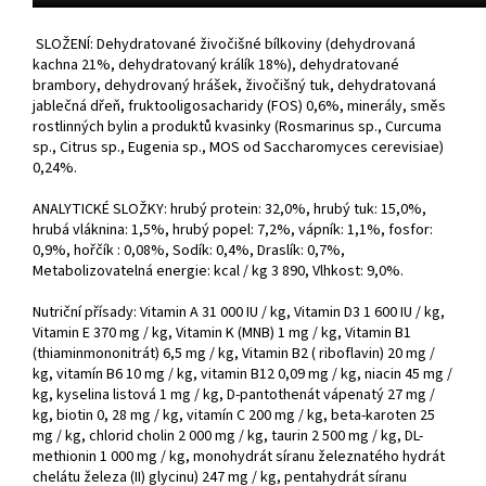
SLOŽENÍ: Dehydratované živočišné bílkoviny (dehydrovaná
kachna 21%, dehydratovaný králík 18%), dehydratované
brambory, dehydrovaný hrášek, živočišný tuk, dehydratovaná
jablečná dřeň, fruktooligosacharidy (FOS) 0,6%, minerály, směs
rostlinných bylin a produktů kvasinky (Rosmarinus sp., Curcuma
sp., Citrus sp., Eugenia sp., MOS od Saccharomyces cerevisiae)
0,24%.
ANALYTICKÉ SLOŽKY: hrubý protein: 32,0%, hrubý tuk: 15,0%,
hrubá vláknina: 1,5%, hrubý popel: 7,2%, vápník: 1,1%, fosfor:
0,9%, hořčík : 0,08%, Sodík: 0,4%, Draslík: 0,7%,
Metabolizovatelná energie: kcal / kg 3 890, Vlhkost: 9,0%.
Nutriční přísady: Vitamin A 31 000 IU / kg, Vitamin D3 1 600 IU / kg,
Vitamin E 370 mg / kg, Vitamin K (MNB) 1 mg / kg, Vitamin B1
(thiaminmononitrát) 6,5 mg / kg, Vitamin B2 ( riboflavin) 20 mg /
kg, vitamín B6 10 mg / kg, vitamin B12 0,09 mg / kg, niacin 45 mg /
kg, kyselina listová 1 mg / kg, D-pantothenát vápenatý 27 mg /
kg, biotin 0, 28 mg / kg, vitamín C 200 mg / kg, beta-karoten 25
mg / kg, chlorid cholin 2 000 mg / kg, taurin 2 500 mg / kg, DL-
methionin 1 000 mg / kg, monohydrát síranu železnatého hydrát
chelátu železa (II) glycinu) 247 mg / kg, pentahydrát síranu