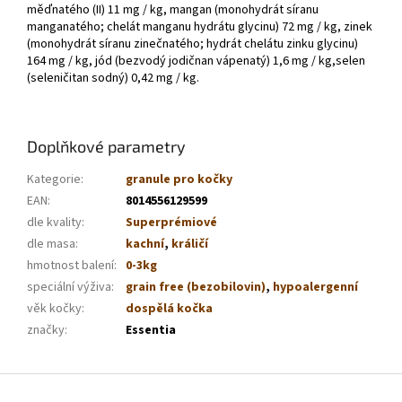
měďnatého (II) 11 mg / kg, mangan (monohydrát síranu
manganatého; chelát manganu hydrátu glycinu) 72 mg / kg, zinek
(monohydrát síranu zinečnatého; hydrát chelátu zinku glycinu)
164 mg / kg, jód (bezvodý jodičnan vápenatý) 1,6 mg / kg,selen
(seleničitan sodný) 0,42 mg / kg.
Doplňkové parametry
Kategorie
:
granule pro kočky
EAN
:
8014556129599
dle kvality
:
Superprémiové
dle masa
:
kachní
,
králičí
hmotnost balení
:
0-3kg
speciální výživa
:
grain free (bezobilovin)
,
hypoalergenní
věk kočky
:
dospělá kočka
značky
:
Essentia
Z