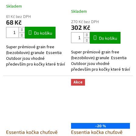
Skladem
Průměrné
Skladem
hodnocení
61 Kč bez DPH
produktu
68 Kč
270 Kč bez DPH
je
302 Kč
5,0
Do košíku
z
Do košíku
5
Super prémiové grain free
hvězdiček.
Super prémiové grain free
(bezobilovin) granule Essentia
(bezobilovin) granule Essentia
Outdoor jsou vhodné
Outdoor jsou vhodné
především pro kočky které tráví
především pro kočky které tráví
většinu času mimo domov.
většinu času mimo domov.
Poskytují těm aktivnějším
Poskytují těm aktivnějším
kočkám spousty...
Akce
kočkám spousty...
–20 %
Essentia kočka chuťově
Essentia kočka chuťově