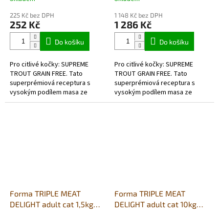
225 Kč bez DPH
1 148 Kč bez DPH
252 Kč
1 286 Kč
Do košíku
Do košíku
Pro citlivé kočky: SUPREME
Pro citlivé kočky: SUPREME
TROUT GRAIN FREE. Tato
TROUT GRAIN FREE. Tato
superprémiová receptura s
superprémiová receptura s
vysokým podílem masa ze
vysokým podílem masa ze
pstruha je navržena pro
pstruha je navržena pro
dospělé a kastrované kočky,
dospělé a kastrované kočky,
které potřebují krmivo...
které potřebují krmivo...
Forma TRIPLE MEAT
Forma TRIPLE MEAT
DELIGHT adult cat 1,5kg
DELIGHT adult cat 10kg
(Kuře/Hovězí/Vepřové)
(Kuře/Hovězí/Vepřové)