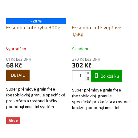
–20 %
Essentia kotě ryba 300g
Essentia kotě vepřové
1,5Kg
Vyprodáno
Skladem
61 Kč bez DPH
270 Kč bez DPH
68 Kč
302 Kč
DETAIL
Do košíku
Super prémiové grain free
Super prémiové grain free
(bezobilovin) granule specifické
(bezobilovin) granule
pro koťata a rostoucí kočky -
specifické pro koťata a rostoucí
podporují imunitní systém
kočky - podporují imunitní
Vysoký obsah rybího
systém Vysoký obsah
masa (živočišný protein...
vepřového...
Akce