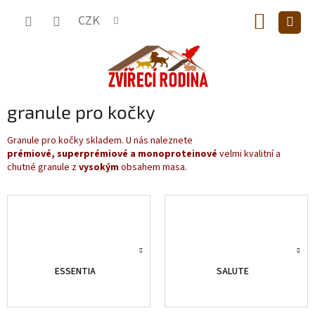
Přejít
NÁKUP
na
CZK
obsah
KOŠÍK
granule pro kočky
Granule pro kočky skladem. U nás naleznete
prémiové,
superprémiové a
monoproteinové
velmi kvalitní a
chutné granule z
vysokým
obsahem masa.
ESSENTIA
SALUTE