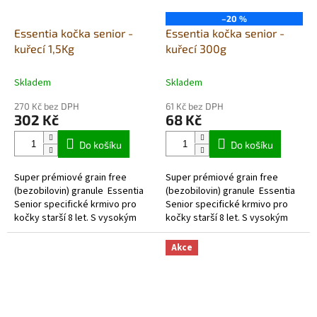
–20 %
Essentia kočka senior -
Essentia kočka senior -
kuřecí 1,5Kg
kuřecí 300g
Skladem
Skladem
270 Kč bez DPH
61 Kč bez DPH
302 Kč
68 Kč
Do košíku
Do košíku
Super prémiové grain free
Super prémiové grain free
(bezobilovin) granule Essentia
(bezobilovin) granule Essentia
Senior specifické krmivo pro
Senior specifické krmivo pro
kočky starší 8 let. S vysokým
kočky starší 8 let. S vysokým
obsahem kvalitních a vysoce
obsahem kvalitních a vysoce...
stravitelných živočišných...
Akce