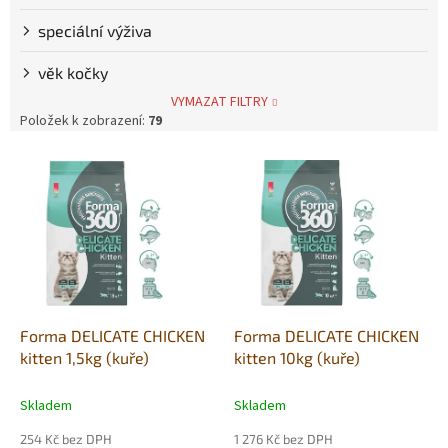
speciální výživa
věk kočky
VYMAZAT FILTRY
Položek k zobrazení:
79
V
ý
p
i
s
p
r
o
d
Forma DELICATE CHICKEN
Forma DELICATE CHICKEN
u
kitten 1,5kg (kuře)
kitten 10kg (kuře)
k
t
Skladem
Skladem
ů
254 Kč bez DPH
1 276 Kč bez DPH