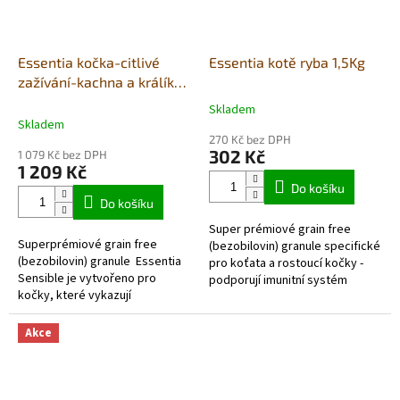
Essentia kočka-citlivé
Essentia kotě ryba 1,5Kg
zažívání-kachna a králík
7,5Kg
Skladem
Průměrné
Skladem
hodnocení
270 Kč bez DPH
produktu
302 Kč
1 079 Kč bez DPH
je
1 209 Kč
5,0
Do košíku
z
Do košíku
5
Super prémiové grain free
hvězdiček.
Superprémiové grain free
(bezobilovin) granule specifické
(bezobilovin) granule Essentia
pro koťata a rostoucí kočky -
Sensible je vytvořeno pro
podporují imunitní systém
kočky, které vykazují
Vysoký obsah rybího
známky citlivosti na některé
masa (živočišný protein...
druhy potravy. Obsahuje...
Akce