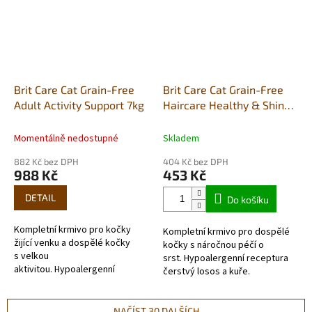
Brit Care Cat Grain-Free
Brit Care Cat Grain-Free
Adult Activity Support 7kg
Haircare Healthy & Shiny
Coat 2kg
Momentálně nedostupné
Skladem
882 Kč bez DPH
404 Kč bez DPH
988 Kč
453 Kč
DETAIL
Do košíku
Kompletní krmivo pro kočky
Kompletní krmivo pro dospělé
žijící venku a dospělé kočky
kočky s náročnou péčí o
s velkou
srst. Hypoalergenní receptura
aktivitou. Hypoalergenní
čerstvý losos a kuře.
receptura čerstvé kuře a krůta.
NAČÍST 30 DALŠÍCH