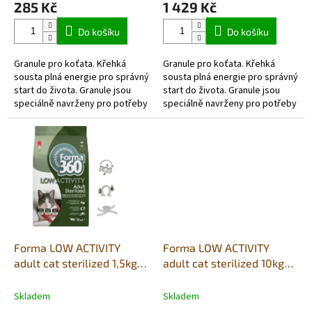
285 Kč
1 429 Kč
Do košíku
Do košíku
Granule pro koťata. Křehká
Granule pro koťata. Křehká
sousta plná energie pro správný
sousta plná energie pro správný
start do života. Granule jsou
start do života. Granule jsou
speciálně navrženy pro potřeby
speciálně navrženy pro potřeby
koťat od odstavu až do dvanácti
koťat od odstavu až do dvanácti
měsíců věku....
měsíců věku....
Forma LOW ACTIVITY
Forma LOW ACTIVITY
adult cat sterilized 1,5kg
adult cat sterilized 10kg
(kuře/krůta/vepřové)
(kuře/krůta/vepřové)
Skladem
Skladem