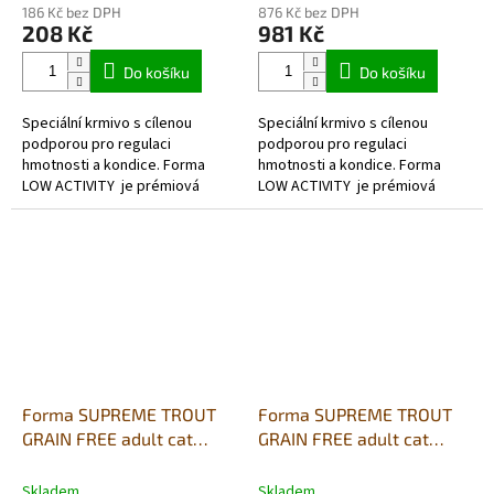
186 Kč bez DPH
876 Kč bez DPH
208 Kč
981 Kč
Do košíku
Do košíku
Speciální krmivo s cílenou
Speciální krmivo s cílenou
podporou pro regulaci
podporou pro regulaci
hmotnosti a kondice. Forma
hmotnosti a kondice. Forma
LOW ACTIVITY je prémiová
LOW ACTIVITY je prémiová
receptura s vysokým obsahem
receptura s vysokým obsahem
lehce stravitelné drůbeží
lehce stravitelné drůbeží
bílkoviny (kuře...
bílkoviny (kuře...
Forma SUPREME TROUT
Forma SUPREME TROUT
GRAIN FREE adult cat
GRAIN FREE adult cat
sterilized 1,5kg (pstruh)
sterilized 10kg (pstruh)
Skladem
Skladem