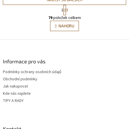
S
1
3
t
O
r
79
položek celkem
v
á
l
NAHORU
n
á
k
d
o
v
Z
a
á
c
á
n
í
p
í
p
a
Informace pro vás
r
t
v
Podmínky ochrany osobních údajů
í
k
Obchodní podmínky
y
v
Jak nakupovat
ý
Kde nás najdete
p
TIPY A RADY
i
s
u
Kontakt