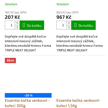
Skladem
Skladem
185 Kč bez DPH
863 Kč bez DPH
207 Kč
967 Kč
Do košíku
Do košíku
Dopřejte své dospělé kočce
Dopřejte své dospělé kočce
intenzivní masový zážitek,
intenzivní masový zážitek,
kterému neodolá! Krmivo Forma
kterému neodolá! Krmivo Forma
TRIPLE MEAT DELIGHT
TRIPLE MEAT DELIGHT
kombinuje tři vysoce chutné
kombinuje tři vysoce chutné
druhy masa – hovězí, drůbeží a
druhy masa – hovězí, drůbeží a
Akce
vepřové. Tato...
vepřové. Tato...
–20 %
Essentia kočka venkovní -
Essentia kočka venkovní-
kuřecí 300g
kuřecí 1,5Kg