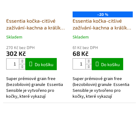
–20 %
Essentia kočka-citlivé
Essentia kočka-citlivé
zažívání-kachna a králík
zažívání-kachna a králík
1,5Kg
300g
Skladem
Skladem
Průměrné
Průměrné
hodnocení
hodnocení
270 Kč bez DPH
61 Kč bez DPH
produktu
produktu
302 Kč
68 Kč
je
je
5,0
5,0
Do košíku
Do košíku
z
z
5
5
Super prémiové grain free
Super prémiové grain free
hvězdiček.
hvězdiček.
(bezobilovin) granule Essentia
(bezobilovin) granule Essentia
Sensible je vytvořeno pro
Sensible je vytvořeno pro
kočky, které vykazují
kočky, které vykazují
známky citlivosti na některé
známky citlivosti na některé
druhy potravy....
druhy potravy....