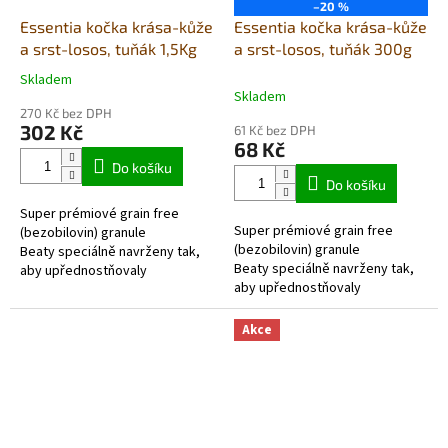
–20 %
Essentia kočka krása-kůže
Essentia kočka krása-kůže
a srst-losos, tuňák 1,5Kg
a srst-losos, tuňák 300g
Skladem
Průměrné
Skladem
hodnocení
270 Kč bez DPH
produktu
302 Kč
61 Kč bez DPH
je
68 Kč
5,0
Do košíku
z
Do košíku
5
Super prémiové grain free
hvězdiček.
Super prémiové grain free
(bezobilovin) granule
(bezobilovin) granule
Beaty speciálně navrženy tak,
Beaty speciálně navrženy tak,
aby upřednostňovaly
aby upřednostňovaly
přítomnost ryb Omega3, pro
přítomnost ryb Omega3, pro
krásu kůže a srsti. Péče o
krásu kůže a srsti. Péče o kočičí
kočičí...
Akce
srst ve...