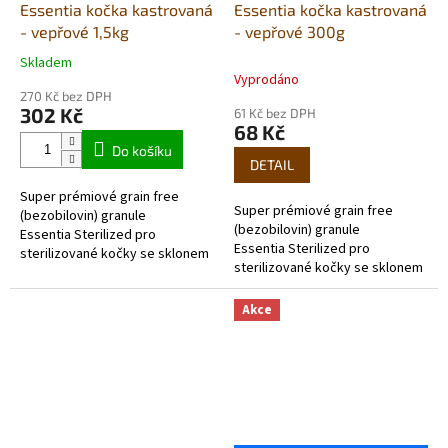
Essentia kočka kastrovaná
Essentia kočka kastrovaná
- vepřové 1,5kg
- vepřové 300g
Skladem
Průměrné
Vyprodáno
hodnocení
270 Kč bez DPH
produktu
302 Kč
61 Kč bez DPH
je
68 Kč
5,0
Do košíku
z
DETAIL
5
Super prémiové grain free
hvězdiček.
Super prémiové grain free
(bezobilovin) granule
(bezobilovin) granule
Essentia Sterilized pro
Essentia Sterilized pro
sterilizované kočky se sklonem
sterilizované kočky se sklonem
k nadváze a ty, kteří tráví
k nadváze a ty, kteří tráví
většinu dne doma. Krmivo...
většinu dne doma. Krmivo...
Akce