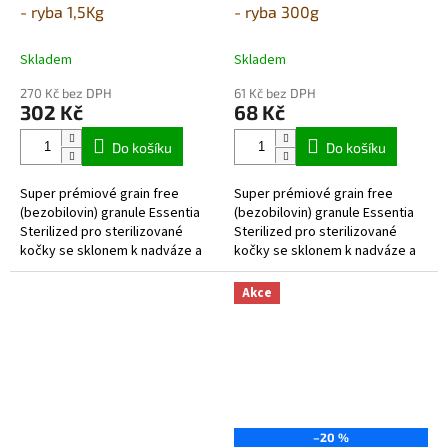
- ryba 1,5Kg
- ryba 300g
Skladem
Skladem
270 Kč bez DPH
61 Kč bez DPH
302 Kč
68 Kč
Do košíku
Do košíku
Super prémiové grain free
Super prémiové grain free
(bezobilovin) granule Essentia
(bezobilovin) granule Essentia
Sterilized pro sterilizované
Sterilized pro sterilizované
kočky se sklonem k nadváze a
kočky se sklonem k nadváze a
ty, kteří tráví většinu dne
ty, kteří tráví většinu dne doma.
doma....
Zaručují bohatou rostlinnou...
Akce
–20 %