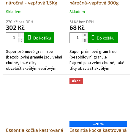
náročná - vepřové 1,5Kg
náročná-vepřové 300g
Skladem
Skladem
Průměrné
Průměrné
hodnocení
hodnocení
270 Kč bez DPH
61 Kč bez DPH
produktu
produktu
302 Kč
68 Kč
je
je
5,0
5,0
Do košíku
Do košíku
z
z
5
5
Super prémiové grain free
Super prémiové grain free
hvězdiček.
hvězdiček.
(bezobilovin) granule jsou velmi
(bezobilovin) granule
chutné, také díky
Exigent jsou velmi chutné, také
obzvlášť skvělým vepřovým
díky obzvlášť skvělým
proteinům, zvláště vhodné pro
vepřovým proteinům, zvláště
domácí kočky se sníženou...
vhodné pro domácí kočky se
Akce
sníženou chutí k...
–20 %
Essentia kočka kastrovaná
Essentia kočka kastrovaná