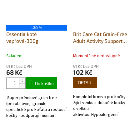
–20 %
Essentia kotě
Brit Care Cat Grain-Free
vepřové-300g
Adult Activity Support
400g
Skladem
Momentálně nedostupné
61 Kč bez DPH
91 Kč bez DPH
68 Kč
102 Kč
DETAIL
Do košíku
Kompletní krmivo pro kočky
Super prémiové grain free
žijící venku a dospělé kočky
(bezobilovin) granule
s velkou
specifické pro koťata a rostoucí
aktivitou. Hypoalergenní
kočky - podporují imunitní
receptura čerstvé kuře a krůta.
systém Vysoký obsah
vepřového masa (živočišný
protein 81%) Vepřové...