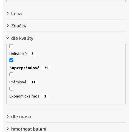
Cena
Značky
dle kvality
Holistické
5
Superprémiové
79
Prémiové
11
Ekonomická řada
3
dle masa
hmotnost balení