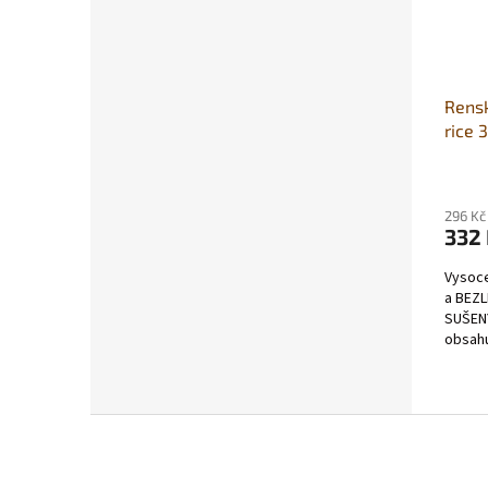
Rensk
rice 
296 Kč
332
Vysoce
a BEZL
SUŠEN
obsahu
3 (ve 
Vyrobe
Z
á
p