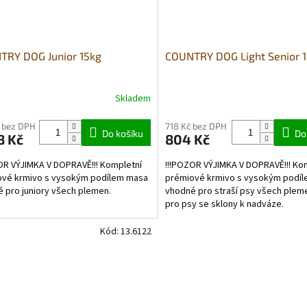
TRY DOG Junior 15kg
COUNTRY DOG Light Senior 
Skladem
Průměrné
hodnocení
produktu
 bez DPH
718 Kč bez DPH
Do košíku
Do
8 Kč
804 Kč
je
5,0
OR VÝJIMKA V DOPRAVĚ!!! Kompletní
!!!POZOR VÝJIMKA V DOPRAVĚ!!! Ko
z
ové krmivo s vysokým podílem masa
prémiové krmivo s vysokým podí
5
 pro juniory všech plemen.
vhodné pro straší psy všech plem
hvězdiček.
pro psy se sklony k nadváze.
Kód:
13.6122