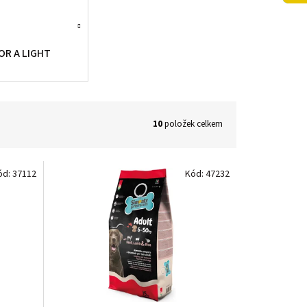
OR A LIGHT
10
položek celkem
ód:
37112
Kód:
47232