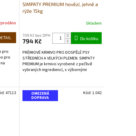
SIMPATY PREMIUM hovězí, jehně a
rýže 15kg
yprodáno
Skladem
Průměrné
hodnocení
produktu
709 Kč bez DPH
DETAIL
Do košíku
794 Kč
je
5,0
o pro
PRÉMIOVÉ KRMIVO PRO DOSPĚLÉ PSY
z
bo pro
STŘEDNÍCH A VELKÝCH PLEMEN. SIMPATY
5
 na
PREMIUM je krmivo vyrobené z pečlivě
hvězdiček.
vybraných ingrediencí, s výbornými
nutričními hodnotami a přirozenými...
ód:
47113
Kód:
1.042
OMEZENÁ
DOPRAVA