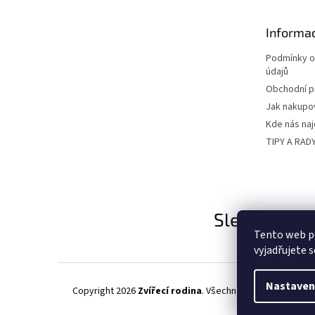
a
t
Informac
í
Podmínky o
údajů
Obchodní 
Jak nakupo
Kde nás na
TIPY A RAD
Sledujte nás
Tento web p
vyjadřujete s
Nastaven
Copyright 2026
Zvířecí rodina
. Všechna práva vyhrazena.