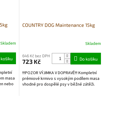
15kg
COUNTRY DOG Maintenance 15kg
Skladem
Skladem
646 Kč bez DPH
 košíku
Do košíku
723 Kč
mpletní
!!!POZOR VÝJIMKA V DOPRAVĚ!!! Kompletní
lem masa
prémiové krmivo s vysokým podílem masa
en nebo
vhodné pro dospělé psy v běžné zátěži.