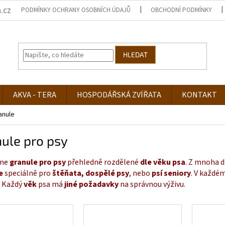
.cz
PODMÍNKY OCHRANY OSOBNÍCH ÚDAJŮ
OBCHODNÍ PODMÍNKY
HLEDAT
AKVA - TERA
HOSPODÁŘSKÁ ZVÍŘATA
KONTAKT
anule
ule pro psy
íme
granule pro psy
přehledně rozdělené
dle
věku psa
. Z mnoha d
e
speciálně pro
štěňata,
dospělé psy
, nebo
psí seniory
. V každé
. Každý
věk
psa má
jiné požadavky
na správnou výživu.