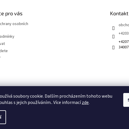
a
c
í
e pro vás
Kontakt
p
r
chrany osobních
obch
v
+4203
k
podmínky
y
+4207
vat
v
34007
ý
jdete
p
Y
i
s
u
 na sociálních sítích
oužívá soubory cookie. Dalším procházením tohoto webu
ouhlas s jejich používáním.. Více informací
zde
.
í
Získejte slevu 100 Kč