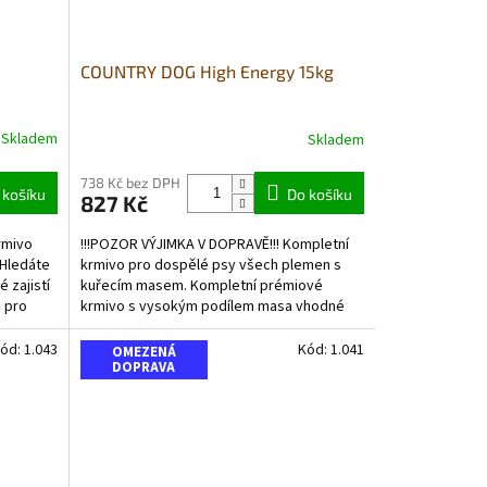
COUNTRY DOG High Energy 15kg
Skladem
Skladem
738 Kč bez DPH
 košíku
Do košíku
827 Kč
rmivo
!!!POZOR VÝJIMKA V DOPRAVĚ!!! Kompletní
 Hledáte
krmivo pro dospělé psy všech plemen s
 zajistí
kuřecím masem. Kompletní prémiové
d pro
krmivo s vysokým podílem masa vhodné
pro dospělé psy ve...
ód:
1.043
Kód:
1.041
OMEZENÁ
DOPRAVA