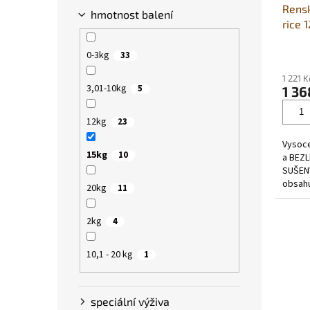
Rens
k
hmotnost balení
rice 
t
ů
Průmě
0-3kg
33
hodno
1 221 
produ
3,01-10kg
5
1 36
je
5,0
z
12kg
23
5
Vysoce
hvězdi
15kg
10
a BEZL
SUŠEN
obsahu
20kg
11
3 mast
2kg
4
10,1 - 20 kg
1
speciální výživa