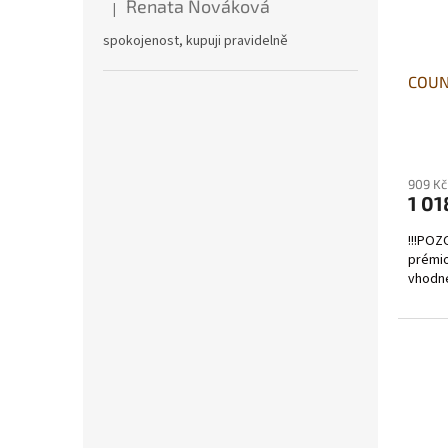
Renata Nováková
|
Hodnocení produktu je 5 z 5 hvězdiček.
spokojenost, kupuji pravidelně
COUN
909 Kč
1 01
!!!POZ
prémi
vhodné