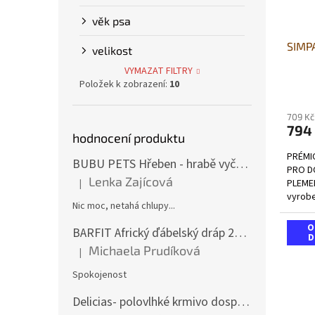
věk psa
SIMP
velikost
VYMAZAT FILTRY
Položek k zobrazení:
10
Průmě
hodno
709 Kč
produ
794
je
hodnocení produktu
5,0
PRÉMI
z
BUBU PETS Hřeben - hrabě vyčesávací dvouřadé modré 11x15cm
PRO D
5
Lenka Zajícová
PLEME
|
hvězdi
Hodnocení produktu je 1 z 5 hvězdiček.
vyrobe
Nic moc, netahá chlupy...
s výbo
O
BARFIT Africký ďábelský dráp 250g
D
Michaela Prudíková
|
Hodnocení produktu je 5 z 5 hvězdiček.
Spokojenost
Delicias- polovlhké krmivo dospělý pes 3Kg