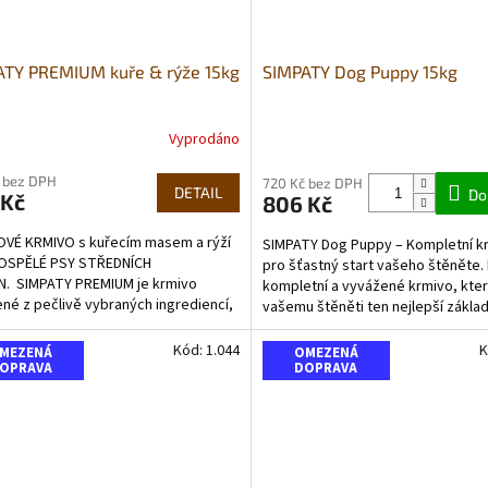
ATY PREMIUM kuře & rýže 15kg
SIMPATY Dog Puppy 15kg
Vyprodáno
rné
Průměrné
cení
hodnocení
 bez DPH
ktu
produktu
720 Kč bez DPH
DETAIL
Do
 Kč
806 Kč
je
5,0
OVÉ KRMIVO s kuřecím masem a rýží
SIMPATY Dog Puppy – Kompletní k
z
OSPĚLÉ PSY STŘEDNÍCH
pro šťastný start vašeho štěněte.
5
N. SIMPATY PREMIUM je krmivo
kompletní a vyvážené krmivo, které
ček.
hvězdiček.
né z pečlivě vybraných ingrediencí,
vašemu štěněti ten nejlepší zákla
rnými nutričními hodnotami a...
zdravý a...
Kód:
1.044
K
MEZENÁ
OMEZENÁ
OPRAVA
DOPRAVA