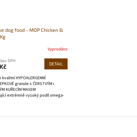
e dog food - MOP Chicken &
3Kg
Vyprodáno
 bez DPH
DETAIL
 Kč
 kvalitní HYPOALERGENNÍ
EPKOVÉ granule s ČERSTVÝM i
ÝM KUŘECÍM MASEM
jící extrémně vysoký podíl omega-
správném poměru s omega-6).
no bez...
O
v
l
á
d