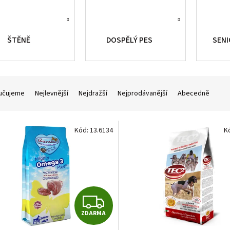
ŠTĚNĚ
DOSPĚLÝ PES
SENI
učujeme
Nejlevnější
Nejdražší
Nejprodávanější
Abecedně
Kód:
13.6134
K
Z
ZDARMA
D