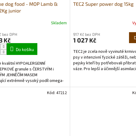
ke dog food - MOP Lamb &
TEC2 Super power dog 15kg
A
12Kg junior
R
Skladem
V
rné
Průměrné
cení
hodnocení
M
Kč bez DPH
917 Kč bez DPH
ktu
produktu
8 Kč
1 027 Kč
je
A
5,0
Do košíku
TEC2 je zcela nově vyvinuté krmiv
z
psy v intenzivní fyzické zátěži, ne
5
pejsky kteří by potřebovali přibrat
 kvalitní HYPOALERGENNÍ
ček.
hvězdiček.
váze. Pro lepší a účinnější asimilaci
EPKOVÉ granule s ČERSTVÝM i
(přijímání a...
ÝM JEHNĚČÍM MASEM
jící extrémně vysoký podíl omega-
ných...
Kód:
47212
K