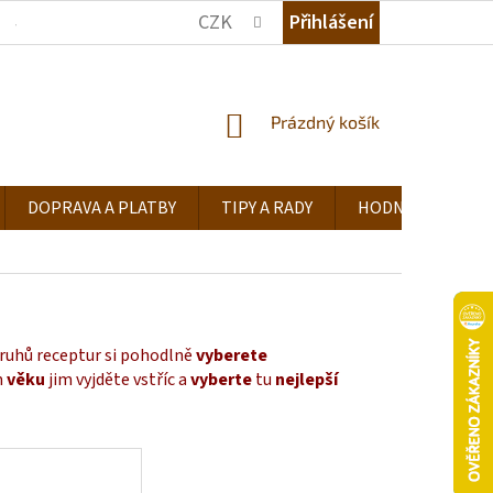
CZK
Přihlášení
JAK NAKUPOVAT
KDE NÁS NAJDETE
TIPY A RADY
NÁKUPNÍ
Prázdný košík
KOŠÍK
DOPRAVA A PLATBY
TIPY A RADY
HODNOCENÍ OB
ruhů receptur si pohodlně
vyberete
m
věku
jim vyjděte vstříc a
vyberte
tu
nejlepší