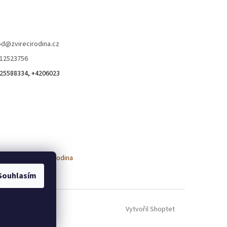
od
@
zvirecirodina.cz
12523756
25588334, +4206023
Souhlasím
Vytvořil Shoptet