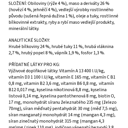
SLOŽENÍ: Obiloviny (rýže 4 %), maso a deriváty 26 %
(hovězí 4 %, jehněčí 4 %), vedlejší výrobky rostlinného
původu (sušená řepná dužina 1 %), oleje a tuky, rostlinné
bílkovinné extrakty, ryby a rybí maso vedlejší produkty,
minerální látky.
ANALYTICKÉ SLOŽKY:
Hrubé bílkoviny 24 %, hrubé tuky 11 %, hrubá vláknina
2,7 %, hrubý popel 8 %, vápník 1,9 %, fosfor 1,3 %.
PŘÍDATNÉ LÁTKY PRO KG:
Výživové doplňkové látky: Vitamín A 13 400 I.U/kg,
vitamín D3 1 100 I.U/kg, vitamín E 165 mg, vitamín C B1
0,8 mg, vitamin B2 3,6 mg, vitamin B6 0,8 mg, vitamín
B12 0,017 mg, kyselina nikotinová 8,8 mg, kyselina
listová 0,14 mg, kyselina pantothenová 8 mg, biotin O,
17 mg, monohydrát síranu železnatého 235 mg (železo
70mg), síran měďnatý pentahydrát 30 mg (měď 7,5 mg),
síran manganatý monohydrát 14 mg (mangan 4,3 mg),
síran zinečnatý monohydrát 315 mg (mangan 4,3
mg)mg (zinek 110 mg), jodičnan vápenatý bezvodý 3,8