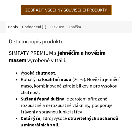
ZOBRAZIT VŠECHNY SOUVISEJÍCÍ PRODUKTY
Popis
Hodnocení (1)
Diskuze
Značka
Detailní popis produktu
SIMPATY PREMIUM s
jehněčím a hovězím
masem
vyrobené v Itálii.
Vysoká
chutnost
.
Bohatý na
kvalitní maso
(26 %).
Hovězí a jehněčí
maso, kombinované zdroje bílkovin pro vysokou
chutnost.
Sušená řepná dužina
j
e zdrojem přirozeně
rozpustné a nerozpustné vlákniny, podporuje
trávení a správnou funkci střev.
Celá rýže
, zdroj vysoce
stravitelných sacharidů
a
minerálních solí
.