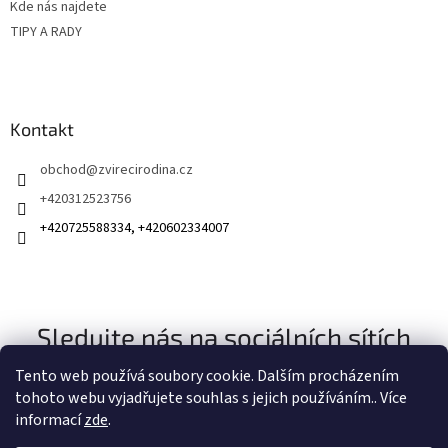
Kde nás najdete
TIPY A RADY
Kontakt
obchod
@
zvirecirodina.cz
+420312523756
+420725588334, +420602334007
Sledujte nás na sociálních sítích
Tento web používá soubory cookie. Dalším procházením
tohoto webu vyjadřujete souhlas s jejich používáním.. Více
informací
zde
.