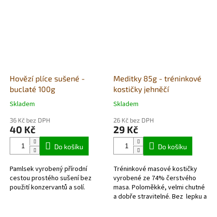
Hovězí plíce sušené -
Meditky 85g - tréninkové
buclaté 100g
kostičky jehněčí
Skladem
Skladem
Průměrné
Průměrné
hodnocení
hodnocení
36 Kč bez DPH
26 Kč bez DPH
produktu
produktu
40 Kč
29 Kč
je
je
5,0
4,3
Do košíku
Do košíku
z
z
5
5
Pamlsek vyrobený přírodní
Tréninkové masové kostičky
hvězdiček.
hvězdiček.
cestou prostého sušení bez
vyrobené ze 74% čerstvého
použití konzervantů a solí.
masa. Poloměkké, velmi chutné
a dobře stravitelné. Bez lepku a
hypoalergenní.