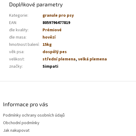
Doplňkové parametry
Kategorie
:
granule pro psy
EAN
:
8059796477819
dle kvality
:
Prémiové
dle masa
:
hovězí
hmotnost balení
:
15kg
věk psa
:
dospělý pes
velikost
:
střední plemena
,
velká plemena
značky
:
Simpati
Z
á
p
a
Informace pro vás
t
Podmínky ochrany osobních údajů
í
Obchodní podmínky
Jak nakupovat