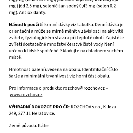
mg (jód 2,5 mg), seleničitan sodný 0,43 mg (selen 0,2
mg). Antioxidanty.
Návod k použití
: krmné dávky viz tabulka. Denní dávka je
orientační a může se mírně měnit v závislosti na aktivitě
zvířete, fyziologickém stavu a při teplotě okolí. Zajistěte
zvířeti dostatečné množství čerstvé čisté vody. Není
určeno k lidské spotřebě. Skladujte na chladném suchém
místě.
Hmotnost balení uvedena na obalu. Identifikační číslo
šarže a minimální trvanlivost viz horní část obalu.
Pro informace o produktu:
rozchov@rozchov.cz
–
www.rozchov.cz
VÝHRADNÍ DOVOZCE PRO ČR
: ROZCHOV s.r.o., K Jezu
249, 277 11 Neratovice.
Země původu: Itálie