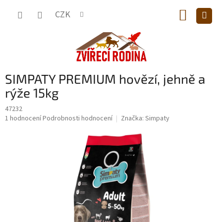
Přejít
NÁKUP
na
CZK
obsah
KOŠÍK
SIMPATY PREMIUM hovězí, jehně a
rýže 15kg
47232
Průměrné
1 hodnocení
Podrobnosti hodnocení
Značka:
Simpaty
hodnocení
produktu
je
5,0
z
5
hvězdiček.