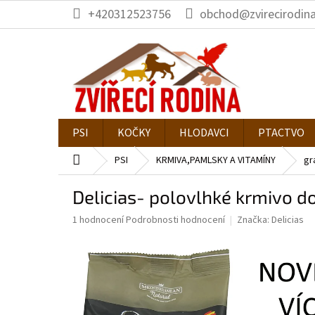
Přejít
+420312523756
obchod@zvirecirodina
na
obsah
PSI
KOČKY
HLODAVCI
PTACTVO
Domů
PSI
KRMIVA,PAMLSKY A VITAMÍNY
gr
Delicias- polovlhké krmivo d
Průměrné
1 hodnocení
Podrobnosti hodnocení
Značka:
Delicias
hodnocení
produktu
je
5,0
z
5
hvězdiček.