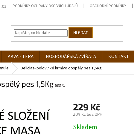
.cz
PODMÍNKY OCHRANY OSOBNÍCH ÚDAJŮ
OBCHODNÍ PODMÍNKY
HLEDAT
AKVA - TERA
HOSPODÁŘSKÁ ZVÍŘATA
KONTAKT
anule
Delicias- polovlhké krmivo dospělý pes 1,5Kg
ospělý pes 1,5Kg
68371
229 Kč
204 Kč bez DPH
Měrná
Skladem
cena: