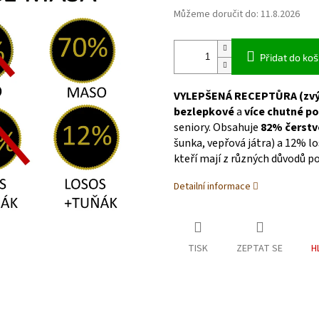
Můžeme doručit do:
11.8.2026
Přidat do koš
VYLEPŠENÁ RECEPTŮRA (zvýš
bezlepkové
a
více chutné p
seniory. Obsahuje
82% čerst
šunka, vepřová játra) a 12% lo
kteří mají z různých důvodů 
Detailní informace
TISK
ZEPTAT SE
H