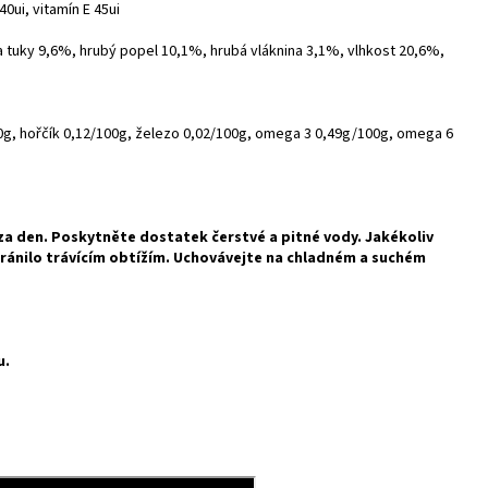
0ui, vitamín E 45ui
a tuky 9,6%, hrubý popel 10,1%, hrubá vláknina 3,1%, vlhkost 20,6%,
0g, hořčík 0,12/100g, železo 0,02/100g, omega 3 0,49g/100g, omega 6
za den. Poskytněte dostatek čerstvé a pitné vody. Jakékoliv
ránilo trávícím obtížím. Uchovávejte na chladném a suchém
u.