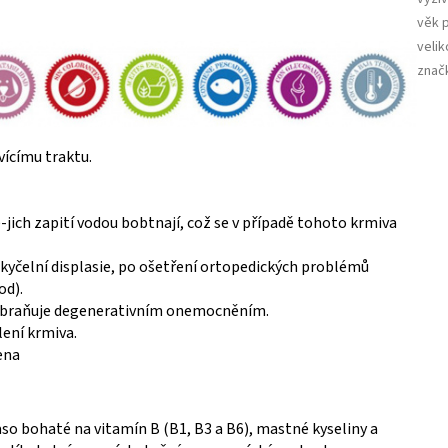
věk 
velik
znač
vícímu traktu.
-jich zapití vodou bobtnají, což se v případě tohoto krmiva
 kyčelní displasie, po ošetření ortopedických problémů
od).
abraňuje degenerativním onemocněním.
lení krmiva.
ena
aso bohaté na vitamín B (B1, B3 a B6), mastné kyseliny a