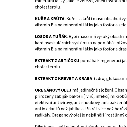
minerální látky, jako je železo, zinek fosfor a
cholesterolu.
KUŘE A KRŮTA.
Kuřecí a krůtí maso obsahují v
vitamín B a na minerální látky jako fosfor a sele
LOSOS A TUŇÁK
. Rybí maso má vysoký obsah m
kardiovaskulárních systému a napomáhá snIžovat
vitamin B a na minerální látky jako fosfor a drasl
EXTRAKT Z ARTIČOKU
pomáhá k regeneraci jate
cholesterolu.
EXTRAKT Z KREVET A KRABA
(zdroj glukosamin
OREGÁNOVÝ OLEJ
má jedinečné složení. Obsahu
přirozený zabiják bakterií, virů, infekcí, mikrobů
efektivní antivirový, anti-houbový, antibakteri
antioxidantů než jablka a třikrát více než bor
radikály. Oreganový olej je nejsilnější rostlinný 
Díky inovativní technologii výroby se polovlhké