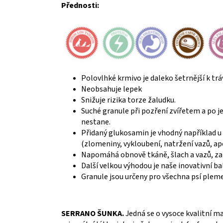
Přednosti:
Polovlhké krmivo je daleko šetrnější k trá
Neobsahuje lepek
Snižuje rizika torze žaludku.
Suché granule při pozření zvířetem a po je
nestane.
Přidaný glukosamin je vhodný například u
(zlomeniny, vykloubení, natržení vazů, ap
Napomáhá obnově tkáně, šlach a vazů, z
Další velkou výhodou je naše inovativní ba
Granule jsou určeny pro všechna psí plem
SERRANO ŠUNKA.
Jedná se o vysoce kvalitní m