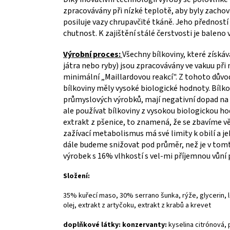
zpracovávány při nízké teplotě, aby byly zacho
posiluje vazy chrupavčité tkáně. Jeho předností
chutnost. K zajištění stálé čerstvosti je baleno
Výrobní proces:
Všechny bílkoviny, které získá
játra nebo ryby) jsou zpracovávány ve vakuu při 
minimální „Maillardovou reakcí". Z tohoto důvodu
bílkoviny měly vysoké biologické hodnoty. Bílko
průmyslových výrobků, mají negativní dopad na l
ale používat bílkoviny z vysokou biologickou h
extrakt z pšenice, to znamená, že se zbavíme vě
zažívací metabolismus má své limity k obilí a j
dále budeme snižovat pod průměr, než je v tomt
výrobek s 16% vlhkostí s vel-mi příjemnou vůní pr
Složení:
35% kuřecí maso, 30% serrano šunka, rýže, glycerin, 
olej, extrakt z artyčoku, extrakt z krabů a krevet
doplňkové látky: konzervanty:
kyselina citrónová, 