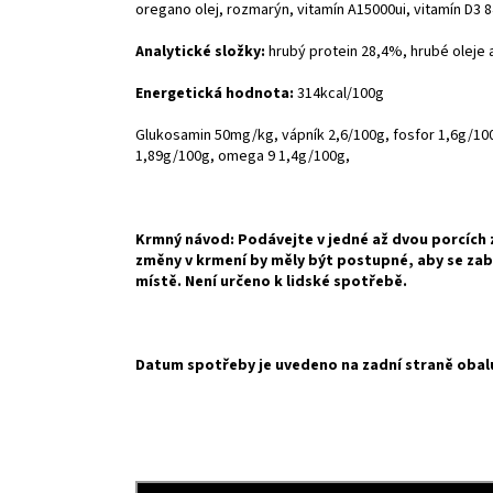
oregano olej, rozmarýn, vitamín A15000ui, vitamín D3 84
Analytické složky:
hrubý protein 28,4%, hrubé oleje 
Energetická hodnota:
314kcal/100g
Glukosamin 50mg/kg, vápník 2,6/100g, fosfor 1,6g/10
1,89g/100g, omega 9 1,4g/100g,
Krmný návod: Podávejte v jedné až dvou porcích 
změny v krmení by měly být postupné, aby se zab
místě. Není určeno k lidské spotřebě.
Datum spotřeby je uvedeno na zadní straně obal