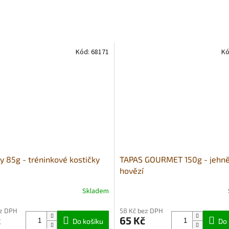
Kód:
68171
Kó
y 85g - tréninkové kostičky
TAPAS GOURMET 150g - jehně
hovězí
Skladem
né
Průměrné
ní
hodnocení
ez DPH
58 Kč bez DPH
u
produktu
č
65 Kč
Do košíku
je
Do 