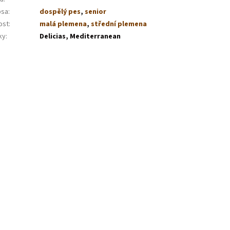
psa
:
dospělý pes
,
senior
ost
:
malá plemena
,
střední plemena
ky
:
Delicias, Mediterranean