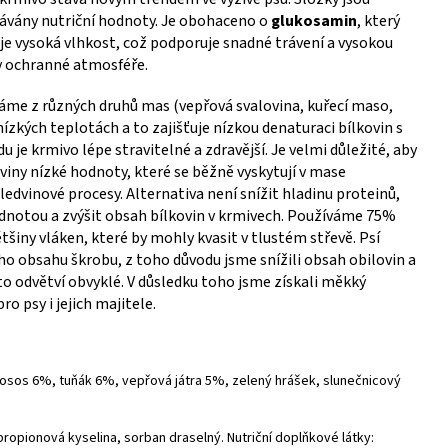
vávány nutriční hodnoty. Je obohaceno o
glukosamin
, který
 je vysoká vlhkost, což podporuje snadné trávení a vysokou
 v ochranné atmosféře.
váme z různých druhů mas (vepřová svalovina, kuřecí maso,
nízkých teplotách a to zajišťuje nízkou denaturaci bílkovin s
 je krmivo lépe stravitelné a zdravější. Je velmi důležité, aby
viny nízké hodnoty, které se běžně vyskytují v mase
edvinové procesy. Alternativa není snížit hladinu proteinů,
odnotou a zvýšit obsah bílkovin v krmivech. Používáme 75%
tšiny vláken, které by mohly kvasit v tlustém střevě. Psí
eho obsahu škrobu, z toho důvodu jsme snížili obsah obilovin a
o odvětví obvyklé. V důsledku toho jsme získali měkký
o psy i jejich majitele.
losos 6%, tuňák 6%, vepřová játra 5%, zelený hrášek, slunečnicový
propionová kyselina, sorban draselný. Nutriční doplňkové látky: