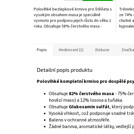
5,0
5,0
z
z
Polovlhké bezlepkové krmivo pro štěňata s
Trénink
5
5
vysokým obsahem masa je speciálně
ze 74% 
hvězdiček.
hvězdič
vyvinuto pro podporu jejich růstu do věku 1
chutné a
roku. Obsahuje 58% čerstvého masa -
hypoale
(kuřecí maso, šunka,...
Popis
Hodnocení (1)
Diskuze
Značk
Detailní popis produktu
Polovlhké kompletní krmivo pro dospělé psy 
Obsahuje
82% čerstvého masa
- 75% čer
hovězí maso) a 12% lososa a tuňáka.
Obsahuje
Glukosamin sulfát
, který podp
Vysoká vlhkost, což podporuje snadné trá
Baleno v ochranné atmosféře.
Žádné barviva, aromatické látky, vedlejš