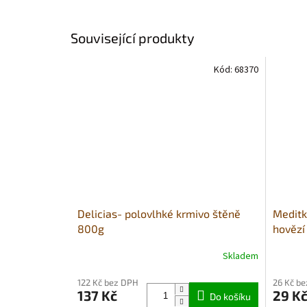
Související produkty
Kód:
68370
Delicias- polovlhké krmivo štěně
Meditk
800g
hovězí
Skladem
Průměrné
Průměr
hodnocení
hodnoce
122 Kč bez DPH
26 Kč b
produktu
produkt
137 Kč
29 K
je
Do košíku
je