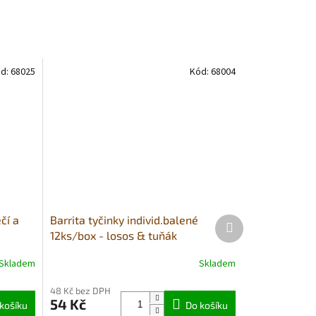
d:
68025
Kód:
68004
čí a
Barrita tyčinky individ.balené
Další
produkt
12ks/box - losos & tuňák
Skladem
Skladem
Průměrné
hodnocení
48 Kč bez DPH
produktu
54 Kč
košíku
je
Do košíku