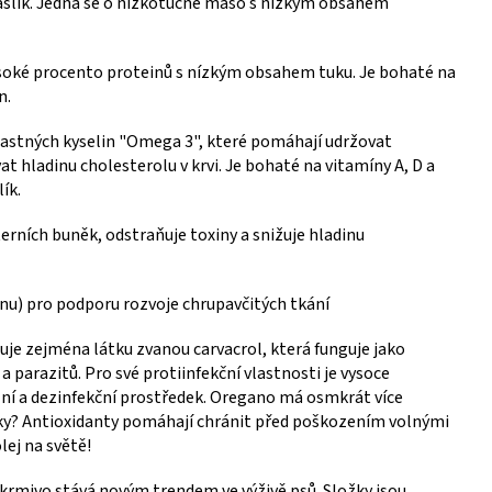
 draslík. Jedná se o nízkotučné maso s nízkým obsahem
ysoké procento proteinů s nízkým obsahem tuku. Je bohaté na
n.
astných kyselin "Omega 3", které pomáhají udržovat
 hladinu cholesterolu v krvi. Je bohaté na vitamíny A, D a
ík.
rních buněk, odstraňuje toxiny a snižuje hladinu
u) pro podporu rozvoje chrupavčitých tkání
je zejména látku zvanou carvacrol, která funguje jako
 a parazitů. Pro své protiinfekční vlastnosti je vysoce
ální a dezinfekční prostředek. Oregano má osmkrát více
ůvky? Antioxidanty pomáhají chránit před poškozením volnými
olej na světě!
 krmivo stává novým trendem ve výživě psů. Složky jsou