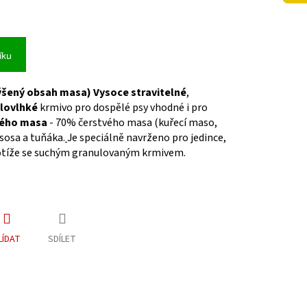
íku
ený obsah masa) Vysoce stravitelné
,
olovlhké
krmivo pro dospělé psy vhodné i pro
vého masa
- 70% čerstvého masa (kuřecí maso,
sosa a tuňáka.
Je speciálně navrženo pro jedince,
potíže se suchým granulovaným krmivem.
LÍDAT
SDÍLET