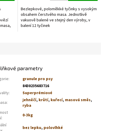
5,0
z
s
Bezlepkové, poloměkké tyčinky s vysokým
5
obsahem čerstvého masa. Jednotlivě
hvězdiček.
ovězí
vakuově balené ve stejný den výroby, v
o masa,
balení 12 tyčinek
lňkové parametry
gorie
:
granule pro psy
8430235683716
vality
:
Superprémiové
jehněčí
,
krůtí
,
kuřecí
,
masová směs
,
masa
:
ryba
nost
0-3kg
í
:
ální
bez lepku
,
polovlhké
va
: