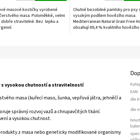
5,0
z
ové masové kostičky vyrobené
Chutné bezobilné pamlsky pro psy 
5
čerstvého masa. Poloměkké, velmi
vysokým podílem hovězího masa.
ek.
hvězdiček.
 dobře stravitelné. Bez lepku a
Mediterranean Natural Grain Free H
rgenní.
obsahují 69,4 % kvalitního hovězíh
přírodní antioxidant rozmarýn...
a
Dop
Kate
s vysokou chutností a stravitelností
EAN
:
stvého masa (kuřecí maso, šunka, vepřová játra, jehněčí a
dle k
dle 
oruje správný rozvoj vazů a chrupavčitých tkání.
vení a vysokou chutnost.
hmot
balen
í produkty z masa nebo geneticky modifikované organismy.
speci
výži