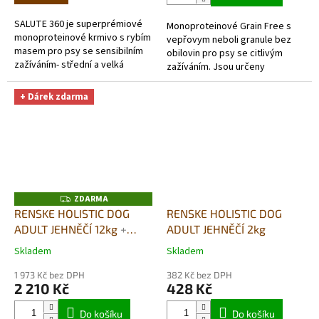
z
z
5
5
SALUTE 360 je superprémiové
Monoproteinové Grain Free s
hvězdiček.
hvězdiček.
monoproteinové krmivo s rybím
vepřovym neboli granule bez
masem pro psy se sensibilním
obilovin pro psy se citlivým
zažíváním- střední a velká
zažíváním. Jsou určeny
plemena.Je výjimečné použitím
pejskům s alergií či
jediného zdroje živočišných...
potravinovou intolerancí na
+ Dárek zdarma
některou složku...
ZDARMA
Z
D
RENSKE HOLISTIC DOG
RENSKE HOLISTIC DOG
A
ADULT JEHNĚČÍ 12kg
+
ADULT JEHNĚČÍ 2kg
R
M
SUŠENÉ MASO bez
A
Skladem
Skladem
Průměrné
Průměrné
GLYCERINU 70G DÁREK
hodnocení
hodnocení
ZDARMA
1 973 Kč bez DPH
382 Kč bez DPH
produktu
produktu
2 210 Kč
428 Kč
je
je
5,0
5,0
Do košíku
Do košíku