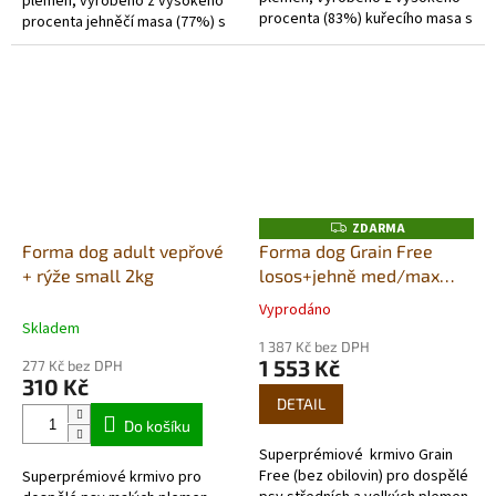
plemen, vyrobeno z vysokého
procenta (83%) kuřecího masa s
procenta jehněčí masa (77%) s
Glukosaminem - proti bolesti a
obsahem Glukosamínu - proti
zánětu při artróze kloubů,
bolesti a zánětu, při artróze
podporuje...
kloubů,...
ZDARMA
Z
D
Forma dog adult vepřové
Forma dog Grain Free
A
+ rýže small 2kg
losos+jehně med/max
R
M
12kg
A
Vyprodáno
Průměrné
Skladem
hodnocení
1 387 Kč bez DPH
produktu
1 553 Kč
277 Kč bez DPH
je
310 Kč
5,0
DETAIL
z
Do košíku
5
Superprémiové krmivo Grain
hvězdiček.
Free (bez obilovin) pro dospělé
Superprémiové krmivo pro