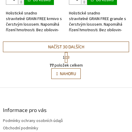
z
z
5
5
Holistické snadno
Holistické snadno
hvězdiček.
hvězdiček.
stravitelné GRAIN FREE krmivo s
stravitelné GRAIN FREE granule s
čerstvým lososem. Napomáhá
čerstvým lososem. Napomáhá
řízení hmotnosti. Bez obilovin-
řízení hmotnosti. Bez obilovin-
skutečně hypoalergenní a
skutečně hypoalergenní a
monoproteinové (jeden druh
monoproteinové (jeden druh
masa). Vysoký...
masa). Vysoký...
NAČÍST 30 DALŠÍCH
S
1
3
t
O
r
77
položek celkem
v
á
l
NAHORU
n
á
k
d
o
v
Z
a
á
c
á
n
í
p
í
p
a
Informace pro vás
r
t
v
Podmínky ochrany osobních údajů
í
k
Obchodní podmínky
y