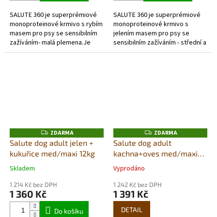
5
5
SALUTE 360 je superprémiové
SALUTE 360 je superprémiové
hvězdiček.
hvězdiček.
monoproteinové krmivo s rybím
monoproteinové krmivo s
masem pro psy se sensibilním
jelením masem pro psy se
zažíváním- malá plemena.Je
sensibilním zažíváním - střední a
výjimečné použitím jediného
velká plemena. Je výjimečné
zdroje...
použitím jediného zdroje
živočišných...
ZDARMA
ZDARMA
Z
Z
D
D
Salute dog adult jelen +
Salute dog adult
A
A
kukuřice med/maxi 12kg
kachna+oves med­/maxi
R
R
M
M
12kg
A
A
Skladem
Vyprodáno
Průměrné
Průměrné
hodnocení
hodnocení
1 214 Kč bez DPH
1 242 Kč bez DPH
produktu
produktu
1 360 Kč
1 391 Kč
je
je
5,0
5,0
DETAIL
Do košíku
z
z