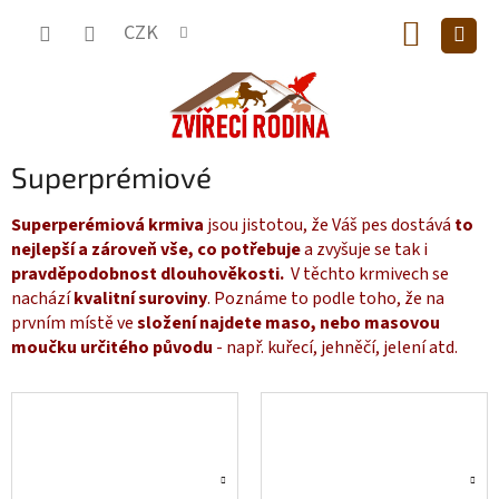
Přejít
NÁKUP
na
CZK
obsah
KOŠÍK
Superprémiové
Superperémiová krmiva
jsou jistotou, že Váš pes dostává
to
nejlepší a zároveň vše, co potřebuje
a zvyšuje se tak i
pravděpodobnost dlouhověkosti.
V těchto krmivech se
nachází
kvalitní suroviny
. Poznáme to podle toho, že na
prvním místě ve
složení najdete maso, nebo masovou
moučku určitého původu
- např. kuřecí, jehněčí, jelení atd.