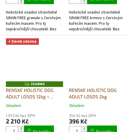
z
z
5
5
Holistické snadno stravitelné
Holistické snadno stravitelné
hvězdiček.
hvězdiček.
GRAIN FREE granule s čerstvým
GRAIN FREE krmivo s čerstvým
kuřecím masem. Pro ty
kuřecím masem. Pro ty
nejnáročnější chovatelé. Bez
nejnáročnější chovatelé. Bez
obilovin- skutečně
obilovin- skutečně
hypoalergenní a
hypoalergenní a
+ Dárek zdarma
monoproteinové (jeden druh...
monoproteinové (jeden druh...
ZDARMA
Z
D
RENSKE HOLISTIC DOG
RENSKE HOLISTIC DOG
A
ADULT LOSOS 12kg
+
ADULT LOSOS 2kg
R
M
SUŠENÉ MASO bez
A
Skladem
Skladem
Průměrné
Průměrné
GLYCERINU 100G DÁREK
hodnocení
hodnocení
ZDARMA
1 973 Kč bez DPH
354 Kč bez DPH
produktu
produktu
2 210 Kč
396 Kč
je
je
5,0
5,0
Do košíku
Do košíku