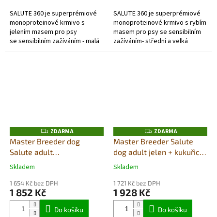
5
5
SALUTE 360 je superprémiové
SALUTE 360 je superprémiové
hvězdiček.
hvězdiček.
monoproteinové krmivo s
monoproteinové krmivo s rybím
jelením masem pro psy
masem pro psy se sensibilním
se sensibilním zažíváním - malá
zažíváním- střední a velká
plemena. Je výjimečné
plemena.Je výjimečné použitím
použitím jediného zdroje
jediného zdroje živočišných...
živočišných proteinů a...
ZDARMA
ZDARMA
Z
Z
D
D
Master Breeder dog
Master Breeder Salute
A
A
Salute adult
dog adult jelen + kukuřice
R
R
M
M
ryba+brambor small 20kg
med/maxi 20kg
A
A
Skladem
Skladem
Průměrné
Průměrné
hodnocení
hodnocení
1 654 Kč bez DPH
1 721 Kč bez DPH
produktu
produktu
1 852 Kč
1 928 Kč
je
je
5,0
5,0
Do košíku
Do košíku
z
z