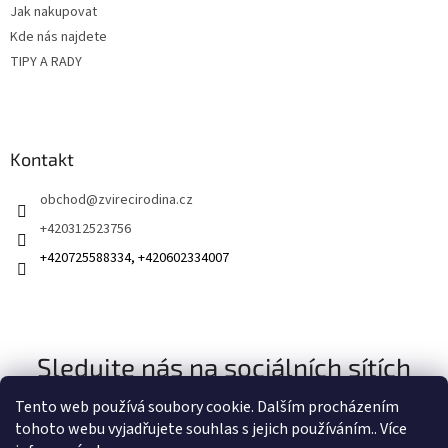
v
Jak nakupovat
ý
Kde nás najdete
p
TIPY A RADY
i
s
u
Kontakt
obchod
@
zvirecirodina.cz
+420312523756
+420725588334, +420602334007
Sledujte nás na sociálních sítích
Tento web používá soubory cookie. Dalším procházením
tohoto webu vyjadřujete souhlas s jejich používáním.. Více