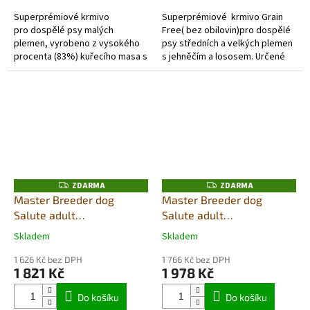
5
5
Superprémiové krmivo
Superprémiové krmivo Grain
hvězdiček.
hvězdiček.
pro dospělé psy malých
Free( bez obilovin)pro dospělé
plemen, vyrobeno z vysokého
psy středních a velkých plemen
procenta (83%) kuřecího masa s
s jehněčím a lososem. Určené
Glukosaminem - proti bolesti a
především pro psy, kteří jsou
zánětu při artróze kloubů,
citlivější na složení...
podporuje...
ZDARMA
ZDARMA
Z
Z
D
D
Master Breeder dog
Master Breeder dog
A
A
Salute adult
Salute adult
R
R
M
M
jelen+kukuřice small 20kg
ryba+brambor med/maxi
A
A
Skladem
Skladem
Průměrné
Průměrné
20kg
hodnocení
hodnocení
1 626 Kč bez DPH
1 766 Kč bez DPH
produktu
produktu
1 821 Kč
1 978 Kč
je
je
5,0
5,0
Do košíku
Do košíku
z
z