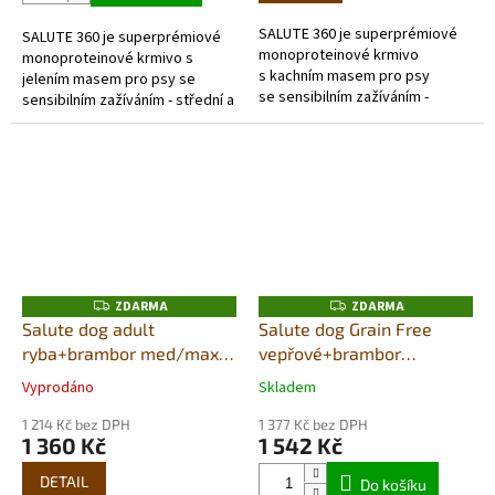
5
5
SALUTE 360 je superprémiové
SALUTE 360 je superprémiové
hvězdiček.
hvězdiček.
monoproteinové krmivo
monoproteinové krmivo s
s kachním masem pro psy
jelením masem pro psy se
se sensibilním zažíváním -
sensibilním zažíváním - střední a
střední a velká plemena. Je
velká plemena. Je výjimečné
výjimečné použitím jediného
použitím jediného zdroje
zdroje živočišných...
živočišných...
ZDARMA
ZDARMA
Z
Z
D
D
Salute dog adult
Salute dog Grain Free
A
A
ryba+brambor med/maxi
vepřové+brambor
R
R
M
M
12kg
med/max 12Kg
A
A
Vyprodáno
Skladem
Průměrné
Průměrné
hodnocení
hodnocení
1 214 Kč bez DPH
1 377 Kč bez DPH
produktu
produktu
1 360 Kč
1 542 Kč
je
je
5,0
5,0
DETAIL
Do košíku