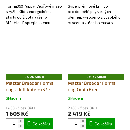
Forma360 Puppy: Vepřové maso
Superprémiové krmivo
s rýží – Klíč k energickému
pro dospělé psy velkých
startu do života vašeho
plemen, vyrobeno z vysokého
štěněte! Dopřejte svému
procenta kuřecího masa s
malému chlupatému
Chondroitinem sulfátem a
průzkumníkovi to nejlepší pro
glucosaminem - pro zdravé
jeho start do...
klouby - proti bolesti a...
ZDARMA
ZDARMA
Z
Z
D
D
Master Breeder Forma
Master Breeder Forma
A
A
dog adult kuře + rýže
dog Grain Free
R
R
M
M
small 20kg
losos+jehně med/max
A
A
Skladem
Skladem
Průměrné
Průměrné
20Kg
hodnocení
hodnocení
1 433 Kč bez DPH
2 160 Kč bez DPH
produktu
produktu
1 605 Kč
2 419 Kč
je
je
5,0
5,0
Do košíku
Do košíku
z
z