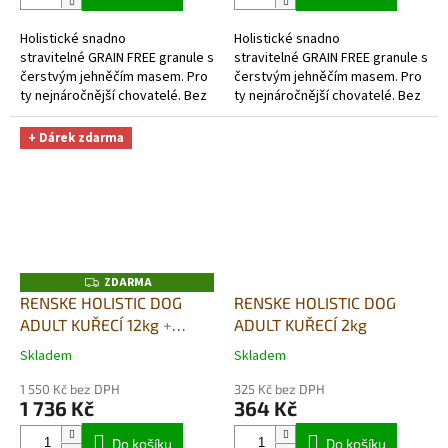
z
z
5
5
Holistické snadno
Holistické snadno
hvězdiček.
hvězdiček.
stravitelné GRAIN FREE granule s
stravitelné GRAIN FREE granule s
čerstvým jehněčím masem. Pro
čerstvým jehněčím masem. Pro
ty nejnáročnější chovatelé. Bez
ty nejnáročnější chovatelé. Bez
obilovin-
obilovin-
skutečně hypoalergenní a
skutečně hypoalergenní a
+ Dárek zdarma
monoproteinové (jeden druh...
monoproteinové (jeden druh...
ZDARMA
Z
D
RENSKE HOLISTIC DOG
RENSKE HOLISTIC DOG
A
ADULT KUŘECÍ 12kg
+
ADULT KUŘECÍ 2kg
R
M
DUŠENÉ MASO V PÁŘE
A
Skladem
Skladem
Průměrné
Průměrné
395G DÁREK ZDARMA
hodnocení
hodnocení
1 550 Kč bez DPH
325 Kč bez DPH
produktu
produktu
1 736 Kč
364 Kč
je
je
5,0
5,0
Do košíku
Do košíku