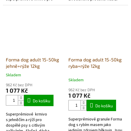
dospělé psy s lahodným
bohatou dávku vepřového masa
kuřecím masem. Obohaceno
a lehce stravitelné rýže,
glukosaminem a...
obohacenou...
Forma dog adult 15-50kg
Forma dog adult 15-50kg
jehně+rýže 12kg
ryba+rýže 12kg
Skladem
Průměrné
Skladem
hodnocení
962 Kč bez DPH
produktu
1 077 Kč
962 Kč bez DPH
je
1 077 Kč
5,0
Do košíku
z
Do košíku
5
Superprémiové krmivo
hvězdiček.
Superprémiové granule Forma
s jehněčím a rýží pro
dog s rybím masem jako
dospělé psy s citlivým
jediným zdrojem bílkovin. Jsou
zažíváním. Slušná dávka