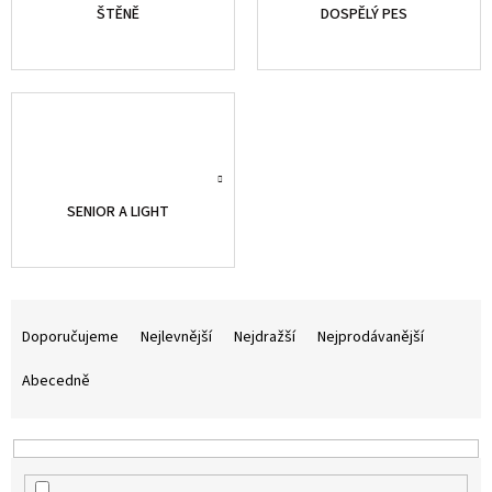
ŠTĚNĚ
DOSPĚLÝ PES
SENIOR A LIGHT
Ř
a
Doporučujeme
Nejlevnější
Nejdražší
Nejprodávanější
z
e
Abecedně
n
í
p
r