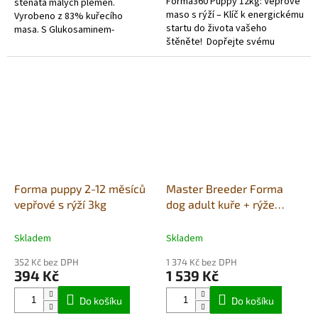
Forma360 Puppy 12kg: Vepřové
štěňata malých plemen.
maso s rýží – Klíč k energickému
Vyrobeno z 83% kuřecího
startu do života vašeho
masa. S Glukosaminem-
štěněte! Dopřejte svému
podporuje činnost chrupavky,
malému chlupatému
s rybím olejem - zdroj mastných
průzkumníkovi to nejlepší pro
kyselin Omega 3, pro...
jeho start do...
Forma puppy 2-12 měsíců
Master Breeder Forma
vepřové s rýží 3kg
dog adult kuře + rýže
large 20kg
Skladem
Skladem
352 Kč bez DPH
1 374 Kč bez DPH
394 Kč
1 539 Kč
Do košíku
Do košíku