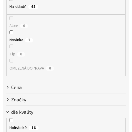
o
Na skladě
68
d
u
k
Akce
0
t
ů
Novinka
1
Tip
0
OMEZENÁ DOPRAVA
0
Cena
Značky
dle kvality
Holistické
16