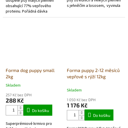
psy středních a velkých plemen
dospělé psy malých plemen
s jehněčím a lososem, vyvinula
obsahující 77% vepřového
na základě výživových
proteinu. Pořádná dávka
požadavků...
vepřové maso a lehce
stravitelná rýže, doplněné...
Forma dog puppy small
Forma puppy 2-12 měsíců
2kg
vepřové s rýží 12kg
Skladem
Průměrné
Skladem
hodnocení
257 Kč bez DPH
produktu
288 Kč
1 050 Kč bez DPH
je
1 176 Kč
5,0
Do košíku
z
Do košíku
5
Superprémiové krmivo pro
hvězdiček.