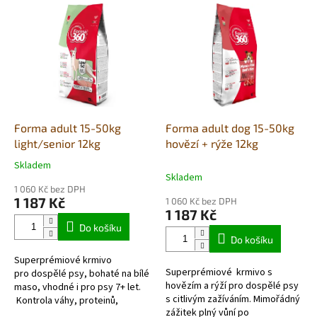
V
ý
p
i
s
p
r
o
d
Forma adult 15-50kg
Forma adult dog 15-50kg
u
light/senior 12kg
hovězí + rýže 12kg
k
Skladem
Průměrné
t
Skladem
hodnocení
ů
1 060 Kč bez DPH
produktu
1 187 Kč
1 060 Kč bez DPH
je
1 187 Kč
5,0
Do košíku
z
Do košíku
5
Superprémiové krmivo
hvězdiček.
Superprémiové krmivo s
pro dospělé psy, bohaté na bílé
hovězím a rýží pro dospělé psy
maso, vhodné i pro psy 7+ let.
s citlivým zažíváním. Mimořádný
Kontrola váhy, proteinů,
zážitek plný vůní po
vlákniny, tuků. Inovativní řešení