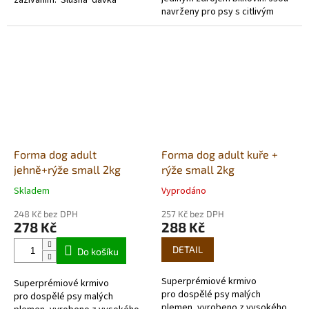
navrženy pro psy s citlivým
jehněčího a lehce stravitelná
zažíváním. Obsah glukosaminu a
rýže, doplněného sušenou...
chondroitinu napomáhá
udržovat...
Forma dog adult
Forma dog adult kuře +
jehně+rýže small 2kg
rýže small 2kg
Skladem
Vyprodáno
Průměrné
Průměrné
hodnocení
hodnocení
248 Kč bez DPH
257 Kč bez DPH
produktu
produktu
278 Kč
288 Kč
je
je
5,0
5,0
DETAIL
Do košíku
z
z
5
5
Superprémiové krmivo
Superprémiové krmivo
hvězdiček.
hvězdiček.
pro dospělé psy malých
pro dospělé psy malých
plemen, vyrobeno z vysokého