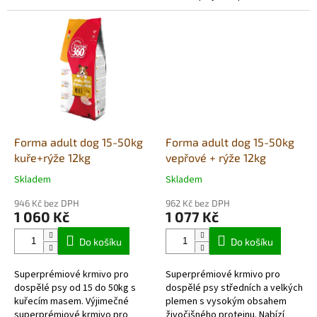
surovině. Slušná dávka
vyvinuté ve spolupráci s...
hovězího a lehce stravitelná
rýže, doplněného...
Forma adult dog 15-50kg
Forma adult dog 15-50kg
kuře+rýže 12kg
vepřové + rýže 12kg
Skladem
Skladem
Průměrné
Průměrné
hodnocení
hodnocení
946 Kč bez DPH
962 Kč bez DPH
produktu
produktu
1 060 Kč
1 077 Kč
je
je
5,0
5,0
Do košíku
Do košíku
z
z
5
5
Superprémiové krmivo pro
Superprémiové krmivo pro
hvězdiček.
hvězdiček.
dospělé psy od 15 do 50kg s
dospělé psy středních a velkých
kuřecím masem. Výjimečné
plemen s vysokým obsahem
superprémiové krmivo pro
živočišného proteinu. Nabízí