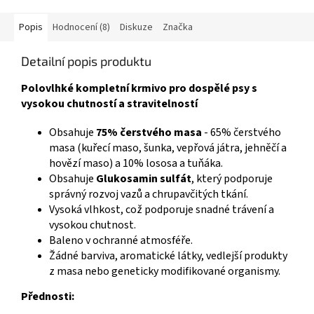
Popis
Hodnocení (8)
Diskuze
Značka
Detailní popis produktu
Polovlhké kompletní krmivo pro dospělé psy s
vysokou chutností a stravitelností
Obsahuje
75% čerstvého masa
- 65% čerstvého
masa (kuřecí maso, šunka, vepřová játra, jehněčí a
hovězí maso) a 10% lososa a tuňáka.
Obsahuje
Glukosamin sulfát
, který podporuje
správný rozvoj vazů a chrupavčitých tkání.
Vysoká vlhkost, což podporuje snadné trávení a
vysokou chutnost.
Baleno v ochranné atmosféře.
Žádné barviva, aromatické látky, vedlejší produkty
z masa nebo geneticky modifikované organismy.
Přednosti: