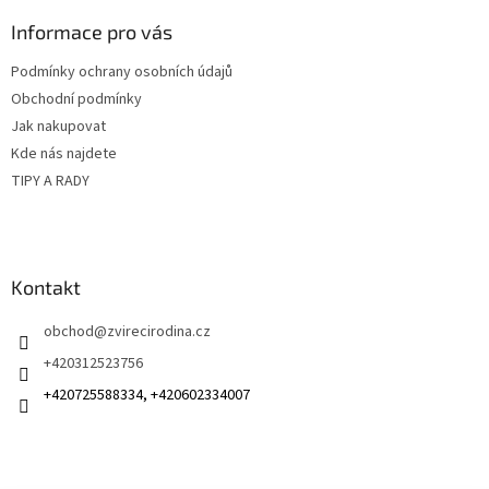
p
a
Informace pro vás
t
Podmínky ochrany osobních údajů
í
Obchodní podmínky
Jak nakupovat
Kde nás najdete
TIPY A RADY
Kontakt
obchod
@
zvirecirodina.cz
+420312523756
+420725588334, +420602334007