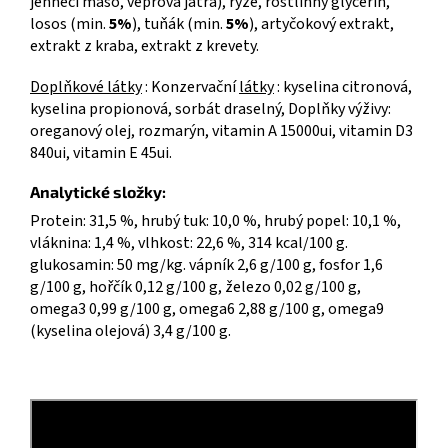
jehněčí maso, vepřová játra), rýže, rostlinný glycerin,
losos (min.
5%
), tuňák (min.
5%
), artyčokový extrakt,
extrakt z kraba, extrakt z krevety.
Doplňkové látky
: Konzervační
látky
: kyselina citronová,
kyselina propionová, sorbát draselný, Doplňky výživy:
oreganový olej, rozmarýn, vitamin A 15000ui, vitamin D3
840ui, vitamin E 45ui.
Analytické složky:
Protein: 31,5 %, hrubý tuk: 10,0 %, hrubý popel: 10,1 %,
vláknina: 1,4 %, vlhkost: 22,6 %, 314 kcal/100 g.
glukosamin: 50 mg/kg. vápník 2,6 g/100 g, fosfor 1,6
g/100 g, hořčík 0,12 g/100 g, železo 0,02 g/100 g,
omega3 0,99 g/100 g, omega6 2,88 g/100 g, omega9
(kyselina olejová) 3,4 g/100 g.