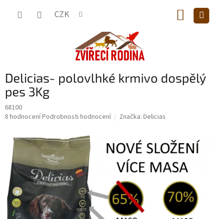
Přejít
NÁKUP
na
CZK
obsah
KOŠÍK
Delicias- polovlhké krmivo dospělý
pes 3Kg
68100
Průměrné
8 hodnocení
Podrobnosti hodnocení
Značka:
Delicias
hodnocení
produktu
je
5,0
z
5
hvězdiček.