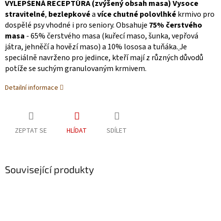
VYLEPŠENÁ RECEPTŮRA (zvýšený obsah masa) Vysoce
stravitelné
,
bezlepkové
a
více chutné polovlhké
krmivo pro
dospělé psy vhodné i pro seniory. Obsahuje
75% čerstvého
masa
- 65% čerstvého masa (kuřecí maso, šunka, vepřová
játra, jehněčí a hovězí maso) a 10% lososa a tuňáka.
Je
speciálně navrženo pro jedince, kteří mají z různých důvodů
potíže se suchým granulovaným krmivem.
Detailní informace
ZEPTAT SE
HLÍDAT
SDÍLET
Související produkty