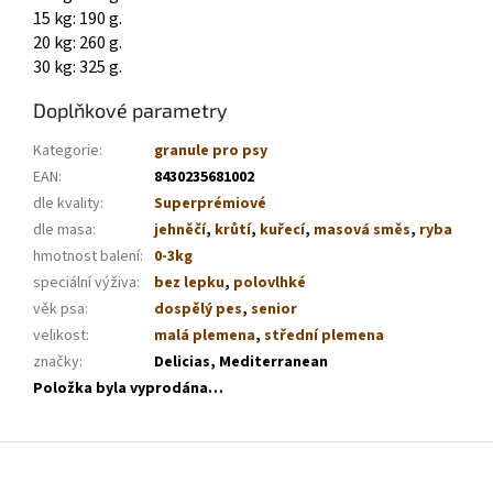
15 kg: 190 g.
20 kg: 260 g.
30 kg: 325 g.
Doplňkové parametry
Kategorie
:
granule pro psy
EAN
:
8430235681002
dle kvality
:
Superprémiové
dle masa
:
jehněčí
,
krůtí
,
kuřecí
,
masová směs
,
ryba
hmotnost balení
:
0-3kg
speciální výživa
:
bez lepku
,
polovlhké
věk psa
:
dospělý pes
,
senior
velikost
:
malá plemena
,
střední plemena
značky
:
Delicias, Mediterranean
Položka byla vyprodána…
Z
á