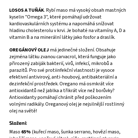
LOSOS A TUŇÁK
. Rybí maso má vysoký obsah mastných
kyselin "Omega 3", které pomáhají udržovat
kardiovaskulárních systému a napomáhá snížovat
hladinu cholesterolu v krvi. Je bohaté na vitamíny A, D a
vitamin B a na minerální látky jako fosfor a draslík.
OREGÁNOVÝ OLEJ
má jedinečné složení. Obsahuje
zejména látku zvanou carvacrol, která funguje jako
přirozený zabiják bakterií, virů, infekcí, mikrobů a
parazitů. Pro své protiinfekční vlastnosti je vysoce
efektivní antivirový, anti-houbový, antibakteriální a
dezinfekční prostředek. Oregano má osmkrát více
antioxidantů než jablka a třikrát více než borůvky?
Antioxidanty pomáhají chránit před poškozením
volnými radikály. Oreganový olej je nejsilnější rostlinný
olej na světě!
Složení:
Maso
65%
(kuřecí maso, šunka serrano, hovězí maso,