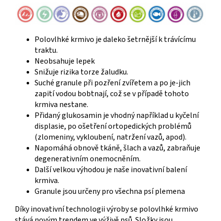
Polovlhké krmivo je daleko šetrnější k trávícímu
traktu.
Neobsahuje lepek
Snižuje rizika torze žaludku.
Suché granule při pozření zvířetem a po je-jich
zapití vodou bobtnají, což se v případě tohoto
krmiva nestane.
Přidaný glukosamin je vhodný například u kyčelní
displasie, po ošetření ortopedických problémů
(zlomeniny, vykloubení, natržení vazů, apod).
Napomáhá obnově tkáně, šlach a vazů, zabraňuje
degenerativním onemocněním.
Další velkou výhodou je naše inovativní balení
krmiva.
Granule jsou určeny pro všechna psí plemena
Díky inovativní technologii výroby se polovlhké krmivo
stává novým trendem ve výživě psů. Složky jsou