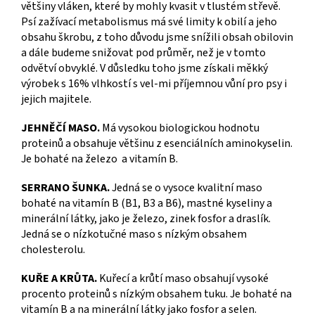
většiny vláken, které by mohly kvasit v tlustém střevě.
Psí zažívací metabolismus má své limity k obilí a jeho
obsahu škrobu, z toho důvodu jsme snížili obsah obilovin
a dále budeme snižovat pod průměr, než je v tomto
odvětví obvyklé. V důsledku toho jsme získali měkký
výrobek s 16% vlhkostí s vel-mi příjemnou vůní pro psy i
jejich majitele.
JEHNĚČÍ MASO.
Má vysokou biologickou hodnotu
proteinů a obsahuje většinu z esenciálních aminokyselin.
Je bohaté na železo a vitamín B.
SERRANO ŠUNKA.
Jedná se o vysoce kvalitní maso
bohaté na vitamín B (B1, B3 a B6), mastné kyseliny a
minerální látky, jako je železo, zinek fosfor a draslík.
Jedná se o nízkotučné maso s nízkým obsahem
cholesterolu.
KUŘE A KRŮTA.
Kuřecí a krůtí maso obsahují vysoké
procento proteinů s nízkým obsahem tuku. Je bohaté na
vitamín B a na minerální látky jako fosfor a selen.