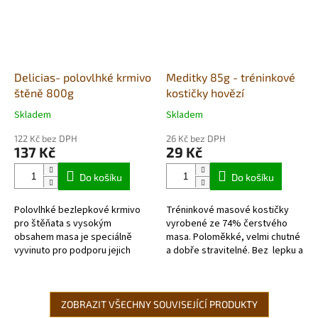
Delicias- polovlhké krmivo
Meditky 85g - tréninkové
štěně 800g
kostičky hovězí
Skladem
Skladem
Průměrné
Průměrné
hodnocení
hodnocení
122 Kč bez DPH
26 Kč bez DPH
produktu
produktu
137 Kč
29 Kč
je
je
5,0
5,0
Do košíku
Do košíku
z
z
5
5
Polovlhké bezlepkové krmivo
Tréninkové masové kostičky
hvězdiček.
hvězdiček.
pro štěňata s vysokým
vyrobené ze 74% čerstvého
obsahem masa je speciálně
masa. Poloměkké, velmi chutné
vyvinuto pro podporu jejich
a dobře stravitelné. Bez lepku a
růstu do věku 1 roku.
hypoalergenní.
Obsahuje 58% čerstvého masa -
(kuřecí maso, šunka,...
ZOBRAZIT VŠECHNY SOUVISEJÍCÍ PRODUKTY