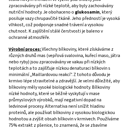
zpracovávány při nízké teplotě, aby byly zachovávány
nutriční hodnoty. Je obohaceno o
glukosamin
, který
posiluje vazy chrupavčité tkáně. Jeho předností je vysoká
vlhkost, což podporuje snadné trávení a vysokou
chutnost. K zajištění stálé čerstvosti je baleno v
ochranné atmosféře.
Výrobní proces:
Všechny bílkoviny, které získáváme z
různých druhů mas (vepřová svalovina, kuřecí maso, játra
nebo ryby) jsou zpracovávány ve vakuu při nízkých
teplotách a to zajišťuje nízkou denaturaci bílkovin s
minimální „Maillardovou reakcí". Z tohoto důvodu je
krmivo lépe stravitelné a zdravější. Je velmi důležité, aby
bílkoviny měly vysoké biologické hodnoty. Bílkoviny
nízké hodnoty, které se běžně vyskytují v mase
průmyslových výrobků, mají negativní dopad na
ledvinové procesy. Alternativa není snížit hladinu
proteinů, ale používat bílkoviny z vysokou biologickou
hodnotou a zvýšit obsah bílkovin v krmivech. Používáme
75% extrakt z pšenice, to znamená, že se zbavíme