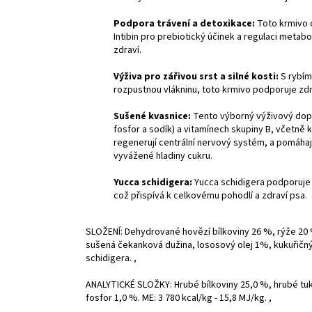
Podpora trávení a detoxikace:
Toto krmivo o
Intibin pro prebiotický účinek a regulaci metabo
zdraví.
Výživa pro zářivou srst a silné kosti:
S rybím
rozpustnou vlákninu, toto krmivo podporuje zd
Sušené kvasnice:
Tento výborný výživový dopln
fosfor a sodík) a vitamínech skupiny B, včetně k
regenerují centrální nervový systém, a pomáhají 
vyvážené hladiny cukru.
Yucca schidigera:
Yucca schidigera podporuje z
což přispívá k celkovému pohodlí a zdraví psa.
SLOŽENÍ: Dehydrované hovězí bílkoviny 26 %, rýže 20 
sušená čekanková dužina, lososový olej 1%, kukuřičný 
schidigera. ,
ANALYTICKÉ SLOŽKY: Hrubé bílkoviny 25,0 %, hrubé tuky
fosfor 1,0 %. ME: 3 780 kcal/kg - 15,8 MJ/kg. ,