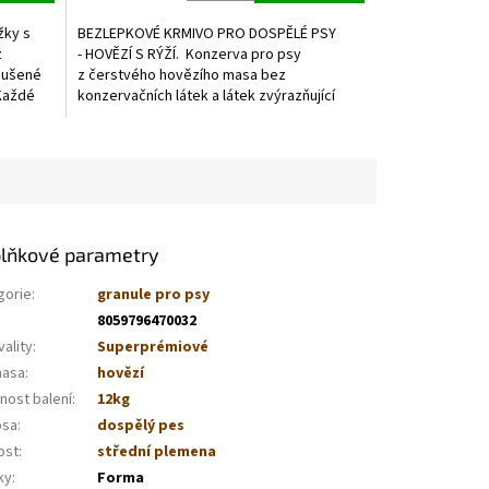
žky s
BEZLEPKOVÉ KRMIVO PRO DOSPĚLÉ PSY
z
- HOVĚZÍ S RÝŽÍ. Konzerva pro psy
 sušené
z čerstvého hovězího masa bez
 Každé
konzervačních látek a látek zvýrazňující
chuť, vynikající konzistence a...
lňkové parametry
gorie
:
granule pro psy
8059796470032
vality
:
Superprémiové
masa
:
hovězí
nost balení
:
12kg
psa
:
dospělý pes
ost
:
střední plemena
ky
:
Forma