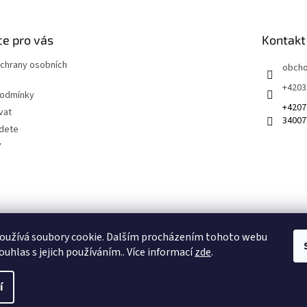
e pro vás
Kontakt
chrany osobních
obch
+4203
podmínky
+4207
vat
34007
jdete
Y
 na sociálních sítích
oužívá soubory cookie. Dalším procházením tohoto webu
ouhlas s jejich používáním.. Více informací
zde
.
í
Získejte slevu 100 Kč