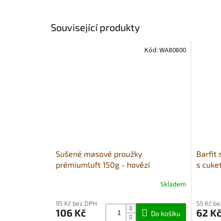
Související produkty
Kód:
WA80800
Sušené masové proužky
Barfit
prémiumluft 150g - hovězí
s cuke
Skladem
Průměrné
Průměr
hodnocení
hodnoce
95 Kč bez DPH
55 Kč b
produktu
produkt
106 Kč
62 K
je
Do košíku
je