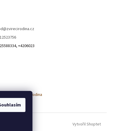
od
@
zvirecirodina.cz
12523756
25588334, +4206023
Souhlasím
Vytvořil Shoptet