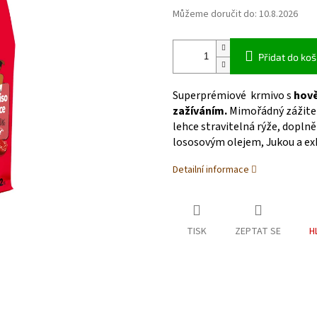
Můžeme doručit do:
10.8.2026
Přidat do koš
Superprémiové krmivo s
hově
zažíváním.
Mimořádný zážitek
lehce stravitelná rýže, dopln
lososovým olejem, Jukou a ex
Detailní informace
TISK
ZEPTAT SE
H