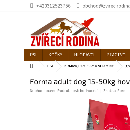
Přejít
+420312523756
obchod@zvirecirodina
na
obsah
PSI
KOČKY
HLODAVCI
PTACTVO
Domů
PSI
KRMIVA,PAMLSKY A VITAMÍNY
gr
Forma adult dog 15-50kg hově
Průměrné
Neohodnoceno
Podrobnosti hodnocení
Značka:
Forma
hodnocení
produktu
je
0,0
z
5
hvězdiček.