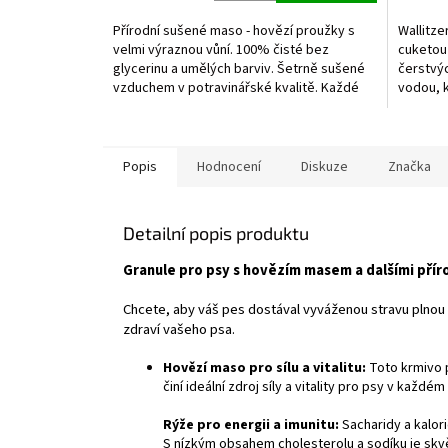
5,0
4,0
z
z
Přírodní sušené maso - hovězí proužky s
Wallitze
5
5
velmi výraznou vůní. 100% čisté bez
cuketou
hvězdiček.
hvězdič
glycerinu a umělých barviv. Šetrně sušené
čerstvýc
vzduchem v potravinářské kvalitě. Každé
vodou, k
balení obsahuje...
kvalitní
Popis
Hodnocení
Diskuze
Značka
Detailní popis produktu
Granule pro psy s hovězím masem a dalšími přír
Chcete, aby váš pes dostával vyváženou stravu plnou
zdraví vašeho psa.
Hovězí maso pro sílu a vitalitu:
Toto krmivo p
činí ideální zdroj síly a vitality pro psy v kaž
Rýže pro energii a imunitu:
Sacharidy a kalori
S nízkým obsahem cholesterolu a sodíku je skv