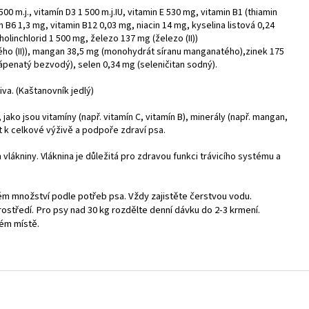
00 m.j., vitamín D3 1 500 m.j.IU, vitamin E 530 mg, vitamin B1 (thiamin
n B6 1,3 mg, vitamin B12 0,03 mg, niacin 14 mg, kyselina listová 0,24
linchlorid 1 500 mg, železo 137 mg (železo (II))
o (II)), mangan 38,5 mg (monohydrát síranu manganatého),zinek 175
ápenatý bezvodý), selen 0,34 mg (seleničitan sodný).
iva.
(
Kaštanovník jedlý)
jako jsou vitamíny (např. vitamín C, vitamín B), minerály (např. mangan,
ět k celkové výživě a podpoře zdraví psa.
lákniny. Vláknina je důležitá pro zdravou funkci trávicího systému a
m množství podle potřeb psa. Vždy zajistěte čerstvou vodu.
prostředí. Pro psy nad 30 kg rozdělte denní dávku do 2-3 krmení.
ém místě.