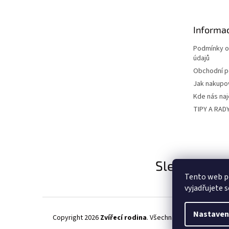
a
t
Informac
í
Podmínky o
údajů
Obchodní 
Jak nakupo
Kde nás na
TIPY A RAD
Sledujte nás
Tento web p
vyjadřujete s
Nastaven
Copyright 2026
Zvířecí rodina
. Všechna práva vyhrazena.