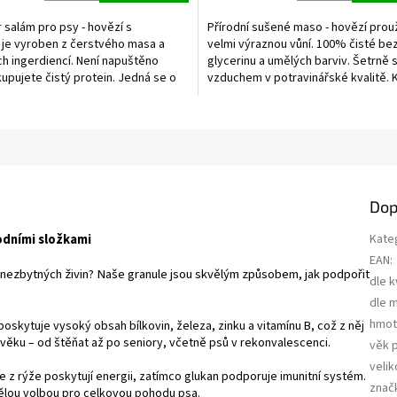
5,0
z
r salám pro psy - hovězí s
Přírodní sušené maso - hovězí prou
5
 je vyroben z čerstvého masa a
velmi výraznou vůní. 100% čisté be
ek.
hvězdiček.
h ingerdiencí. Není napuštěno
glycerinu a umělých barviv. Šetrně
upujete čistý protein. Jedná se o
vzduchem v potravinářské kvalitě.
 německý...
balení...
Dop
odními složkami
Kate
EAN
:
 nezbytných živin? Naše granule jsou skvělým způsobem, jak podpořit
dle k
dle 
hmot
oskytuje vysoký obsah bílkovin, železa, zinku a vitamínu B, což z něj
dém věku – od štěňat až po seniory, včetně psů v rekonvalescenci.
věk 
velik
e z rýže poskytují energii, zatímco glukan podporuje imunitní systém.
znač
ělou volbou pro celkovou pohodu psa.