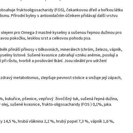
bsahuje fruktooligosacharidy (FOS), čekankovou dřeň a hořkou látku
lismu. Přírodní byliny s antioxidačním účinkem přidávají další vrstvu
 olejem pro Omega-3 mastné kyseliny a sušenou řepnou dužinou pro
ravou pokožku, lesklou srst a celkovou pohodu psa.
ěk přináší přínosy v bílkovinách, minerálech (chróm, železo, vápník,
yseliny listové. Sušené kvasnice zabraňují vzniku anémie, posilují a
při růstu, tvorbě a posilování tkání. Jsou ideální pro udržení
dravý metabolismus, zlepšuje pevnost stolice a snižuje její zápach,
%, kukuřice, pšenice, vepřový živočišný tuk, sušená řepná dužina,
olej, sušené kvasnice, frukto-oligosacharidy (FOS ) 0,1%, juka.
 14,5 %, hrubá vláknina 2,2 %, hrubý popel 7,3 %, vápník 1,6 %,