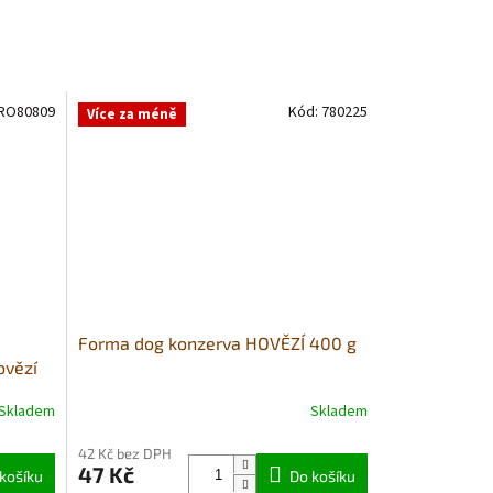
RO80809
Kód:
780225
Více za méně
Forma dog konzerva HOVĚZÍ 400 g
ovězí
Skladem
Skladem
42 Kč bez DPH
47 Kč
košíku
Do košíku