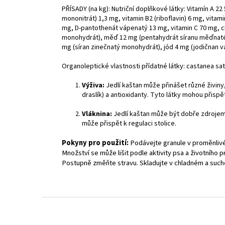
PŘÍSADY (na kg): Nutriční doplňkové látky: Vitamín A 22 5
mononitrát) 1,3 mg, vitamin B2 (riboflavin) 6 mg, vitami
mg, D-pantothenát vápenatý 13 mg, vitamin C 70 mg, cho
monohydrát), měď 12 mg (pentahydrát síranu měďnatéh
mg (síran zinečnatý monohydrát), jód 4 mg (jodičnan v
Organoleptické vlastnosti přídatné látky: castanea sat
Výživa:
Jedlí kaštan může přinášet různé živiny, 
draslík) a antioxidanty. Tyto látky mohou přisp
Vláknina:
Jedlí kaštan může být dobře zdrojem v
může přispět k regulaci stolice.
Pokyny pro použití:
Podávejte granule v proměnlivé
Množství se může lišit podle aktivity psa a životního 
Postupně změňte stravu. Skladujte v chladném a such
Z
á
p