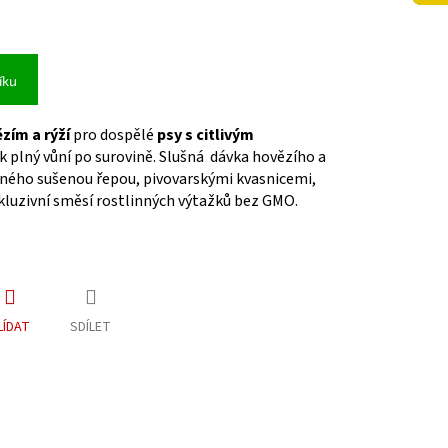
íku
zím a rýží
pro dospělé
psy s citlivým
 plný vůní po surovině. Slušná dávka hovězího a
ěného sušenou řepou, pivovarskými kvasnicemi,
kluzivní směsí rostlinných výtažků bez GMO.
LÍDAT
SDÍLET