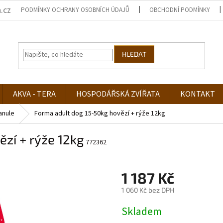
.cz
PODMÍNKY OCHRANY OSOBNÍCH ÚDAJŮ
OBCHODNÍ PODMÍNKY
HLEDAT
AKVA - TERA
HOSPODÁŘSKÁ ZVÍŘATA
KONTAKT
anule
Forma adult dog 15-50kg hovězí + rýže 12kg
zí + rýže 12kg
772362
1 187 Kč
1 060 Kč bez DPH
Měrná
Skladem
cena: