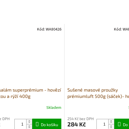
Kód:
WA80426
Kód:
WA
 salám superprémium - hovězí
Sušené masové proužky
tou a rýží 400g
prémiumluft 500g (sáček)- h
Skladem
né
Průměrné
ní
hodnocení
ez DPH
254 Kč bez DPH
u
produktu
č
284 Kč
Do košíku
je
Do 