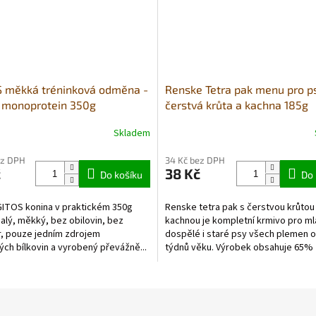
 měkká tréninková odměna -
Renske Tetra pak menu pro p
 monoprotein 350g
čerstvá krůta a kachna 185g
Skladem
ez DPH
34 Kč bez DPH
č
38 Kč
Do košíku
Do 
GITOS konina v praktickém 350g
Renske tetra pak s čerstvou krůtou
alý, měkký, bez obilovin, bez
kachnou je kompletní krmivo pro ml
, pouze jedním zdrojem
dospělé i staré psy všech plemen o
ých bílkovin a vyrobený převážně...
týdnů věku. Výrobek obsahuje 65%
čerstvého krůtího masa s...