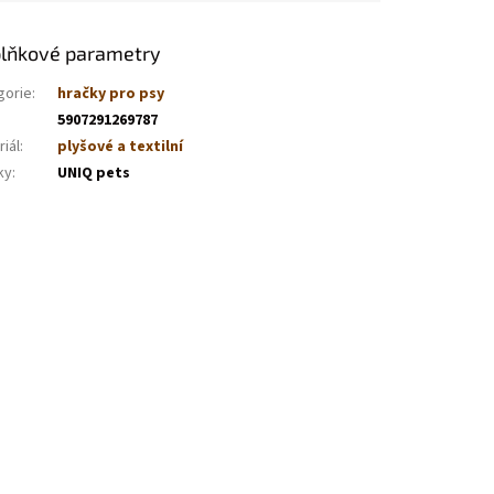
lňkové parametry
gorie
:
hračky pro psy
5907291269787
iál
:
plyšové a textilní
ky
:
UNIQ pets