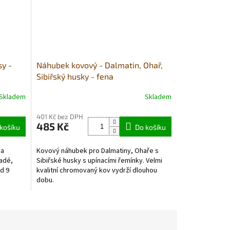
sy -
Náhubek kovový - Dalmatin, Ohař,
Sibiřský husky - fena
Skladem
Skladem
401 Kč bez DPH
485 Kč
košíku
Do košíku
 a
Kovový náhubek pro Dalmatiny, Ohaře s
adé,
Sibiřské husky s upínacími řemínky. Velmi
d 9
kvalitní chromovaný kov vydrží dlouhou
dobu.