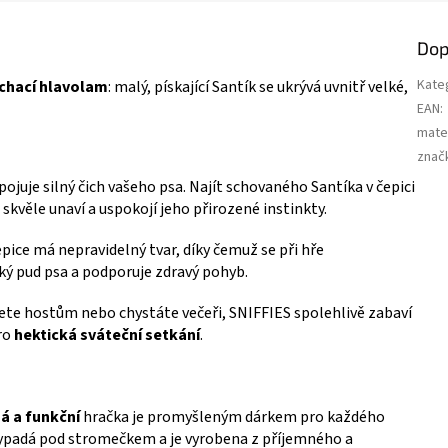
Dop
Kate
ichací hlavolam
: malý, pískající Santík se ukrývá uvnitř velké,
EAN
:
mater
znač
ojuje silný čich vašeho psa. Najít schovaného Santíka v čepici
o skvěle unaví a uspokojí jeho přirozené instinkty.
pice má nepravidelný tvar, díky čemuž se při hře
cký pud psa a podporuje zdravý pohyb.
ete hostům nebo chystáte večeři, SNIFFIES spolehlivě zabaví
pro
hektická sváteční setkání
.
 a funkční
hračka je promyšleným dárkem pro každého
vypadá pod stromečkem a je vyrobena z příjemného a