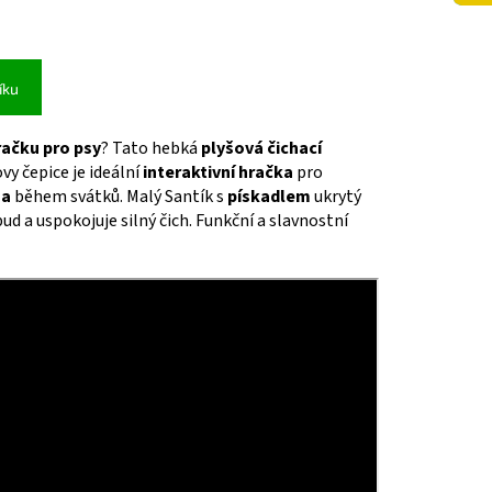
íku
račku pro psy
? Tato hebká
plyšová čichací
vy čepice je ideální
interaktivní hračka
pro
sa
během svátků. Malý Santík s
pískadlem
ukrytý
pud a uspokojuje silný čich. Funkční a slavnostní