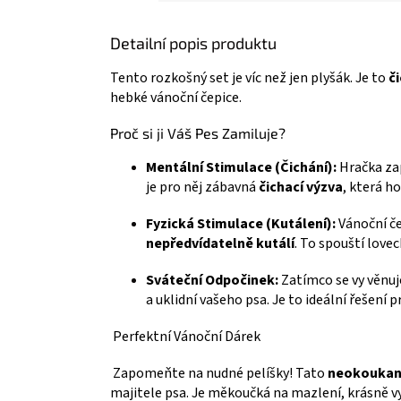
Detailní popis produktu
Tento rozkošný set je víc než jen plyšák. Je to
č
hebké vánoční čepice.
Proč si ji Váš Pes Zamiluje?
Mentální Stimulace (Čichání):
Hračka zap
je pro něj zábavná
čichací výzva
, která h
Fyzická Stimulace (Kutálení):
Vánoční če
nepředvídatelně kutálí
. To spouští love
Sváteční Odpočinek:
Zatímco se vy věnuj
a uklidní vašeho psa. Je to ideální řešení 
Perfektní Vánoční Dárek
Zapomeňte na nudné pelíšky! Tato
neokoukaná
majitele psa. Je měkoučká na mazlení, krásně 