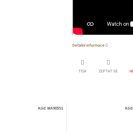
Detailní informace
TISK
ZEPTAT SE
H
Kód:
WA90551
Kód