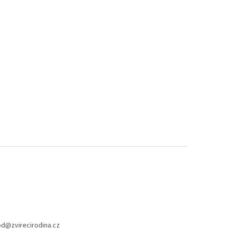
od
@
zvirecirodina.cz