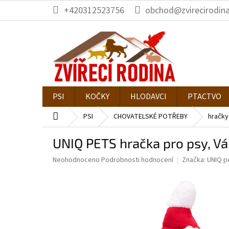
Přejít
+420312523756
obchod@zvirecirodina
na
obsah
PSI
KOČKY
HLODAVCI
PTACTVO
Domů
PSI
CHOVATELSKÉ POTŘEBY
hračky
UNIQ PETS hračka pro psy, Vá
Průměrné
Neohodnoceno
Podrobnosti hodnocení
Značka:
UNIQ p
hodnocení
produktu
je
0,0
z
5
hvězdiček.