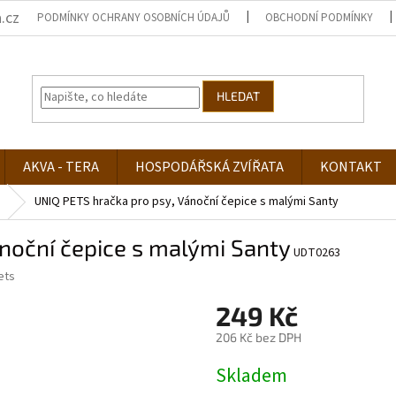
.cz
PODMÍNKY OCHRANY OSOBNÍCH ÚDAJŮ
OBCHODNÍ PODMÍNKY
HLEDAT
AKVA - TERA
HOSPODÁŘSKÁ ZVÍŘATA
KONTAKT
UNIQ PETS hračka pro psy, Vánoční čepice s malými Santy
noční čepice s malými Santy
UDT0263
ets
249 Kč
206 Kč bez DPH
Měrná
Skladem
cena: