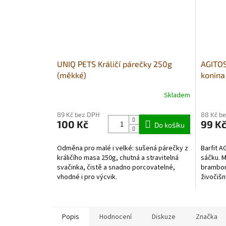
UNIQ PETS Králičí párečky 250g
AGITOS
(měkké)
konina
Skladem
Průměrné
hodnocení
89 Kč bez DPH
88 Kč b
produktu
100 Kč
99 K
je
Do košíku
5,0
z
Odměna pro malé i velké: sušená párečky z
Barfit A
5
králičího masa 250g, chutná a stravitelná
sáčku. M
hvězdiček.
svačinka, čistě a snadno porcovatelné,
brambor
vhodné i pro výcvik.
živočišn
Popis
Hodnocení
Diskuze
Značka