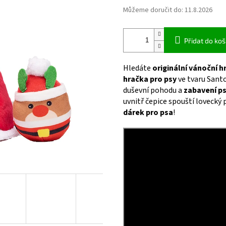
Můžeme doručit do:
11.8.2026
Přidat do koš
Hledáte
originální vánoční h
hračka pro psy
ve tvaru Santo
duševní pohodu a
zabavení p
uvnitř čepice spouští lovecký 
dárek pro psa
!