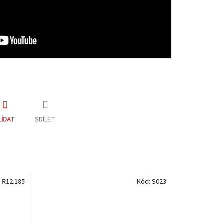
LÍDAT
SDÍLET
:
R12.185
Kód:
S023