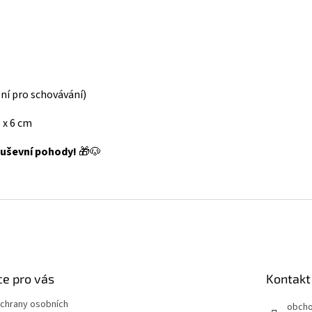
lní pro schovávání)
5 x 6 cm
duševní pohody!
🎁🐶
e pro vás
Kontakt
chrany osobních
obch