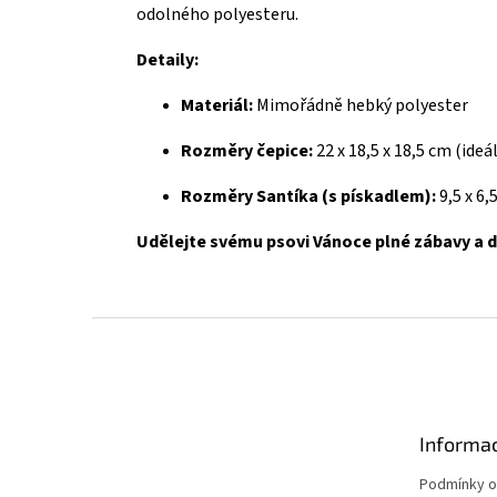
odolného polyesteru.
Detaily:
Materiál:
Mimořádně hebký polyester
Rozměry čepice:
22 x 18,5 x 18,5 cm (ideá
Rozměry Santíka (s pískadlem):
9,5 x 6,
Udělejte svému psovi Vánoce plné zábavy a 
Z
á
p
a
t
Informac
í
Podmínky o