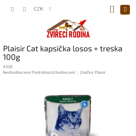
Přejít
NÁKUP
na
CZK
obsah
KOŠÍK
Plaisir Cat kapsička losos + treska
100g
4.028
Průměrné
Neohodnoceno
Podrobnosti hodnocení
Značka:
Plaisir
hodnocení
produktu
je
0,0
z
5
hvězdiček.