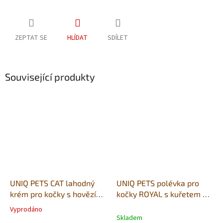
ZEPTAT SE
HLÍDAT
SDÍLET
Související produkty
UNIQ PETS CAT lahodný
UNIQ PETS polévka pro
krém pro kočky s hovězím
kočky ROYAL s kuřetem a
masem a treskou 15g
mořským krillem 30g x
Vyprodáno
Průměrné
(x50ks)
8ks
Skladem
hodnocení