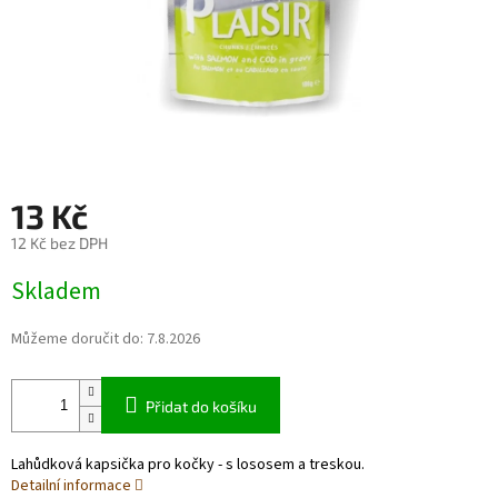
13 Kč
12 Kč bez DPH
Měrná
Skladem
cena:
Můžeme doručit do:
7.8.2026
Přidat do košíku
Lahůdková kapsička pro kočky - s lososem a treskou.
Detailní informace