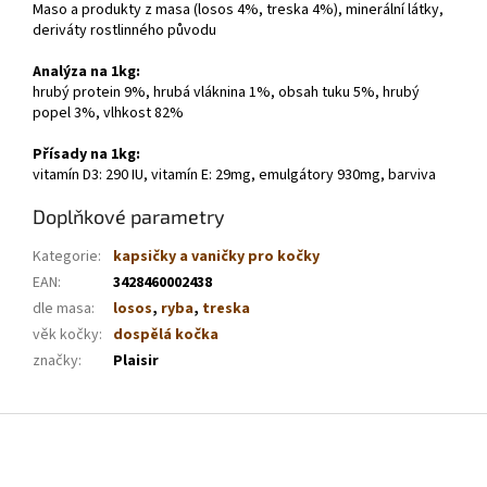
Maso a produkty z masa (losos 4%, treska 4%), minerální látky,
deriváty rostlinného původu
Analýza na 1kg:
hrubý protein 9%, hrubá vláknina 1%, obsah tuku 5%, hrubý
popel 3%, vlhkost 82%
Přísady na 1kg:
vitamín D3: 290 IU, vitamín E: 29mg, emulgátory 930mg, barviva
Doplňkové parametry
Kategorie
:
kapsičky a vaničky pro kočky
EAN
:
3428460002438
dle masa
:
losos
,
ryba
,
treska
věk kočky
:
dospělá kočka
značky
:
Plaisir
Z
á
p