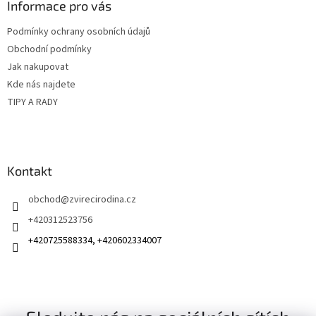
a
Informace pro vás
t
Podmínky ochrany osobních údajů
í
Obchodní podmínky
Jak nakupovat
Kde nás najdete
TIPY A RADY
Kontakt
obchod
@
zvirecirodina.cz
+420312523756
+420725588334, +420602334007