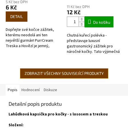
5 Kč bez DPH
produktu
6 Kč
11 Kč bez DPH
je
12 Kč
5,0
DETAIL
z
Do košíku
5
Dopřejte své kočce zážitek,
hvězdiček.
kterému neodolá ani ten
Chutná kuřecí polévka -
největší gurmán! PurrCream
představuje luxusní
Treska a Hovězí je jemný,
gastronomický zážitek pro
lahodný krém s vysokým
náročné kočky. Tato výjimečná
obsahem vlhkosti a prvotřídních
kombinace čerstvého kuřecího
bílkovin. Tato...
masa s mořským...
ZOBRAZIT VŠECHNY SOUVISEJÍCÍ PRODUKTY
Popis
Hodnocení
Diskuze
Detailní popis produktu
Lahůdková kapsička pro kočky - s lososem a treskou
Složení: