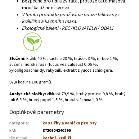
Bezpečné pro lidi a zvířata, protože tato masová
moučka již není syrová
V tomto produktu používáme pouze bílkoviny z
králičího a kachního masa.
Ekologické balení - RECYKLOVATELNÝ OBAL!
Složení:
králík 40 %, kachna 20 %, hrášek 3 %, mrkev 1 %,
sušená mořská řasa (fucus vesiculosus) 0,06 %,
xylooligosacharidy, rakytník, extrakt z yucca schidigera.
97,8 kcal na 100 gramů.
Analytické složky:
vlhkost 79,9 %, hrubý protein 9,8 %, hrubý
tuk 6,8 %, hrubý popel 1,5 %, hrubá vláknina 1,0 %.
Doplňkové parametry
Kategorie
:
kapsičky a vaničky pro psy
EAN
:
8720604240290
dle masa
:
kachní
,
králičí