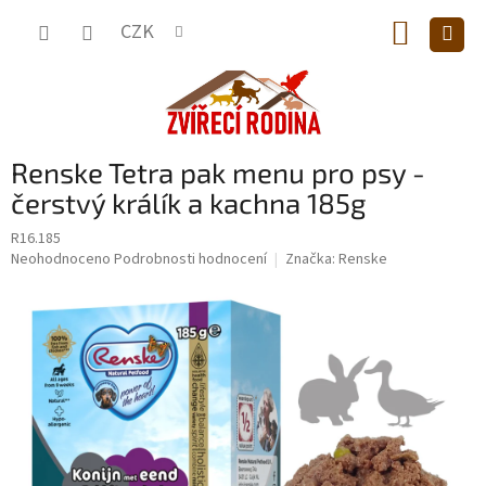
Přejít
NÁKUP
na
CZK
obsah
KOŠÍK
Renske Tetra pak menu pro psy -
čerstvý králík a kachna 185g
R16.185
Průměrné
Neohodnoceno
Podrobnosti hodnocení
Značka:
Renske
hodnocení
produktu
je
0,0
z
5
hvězdiček.