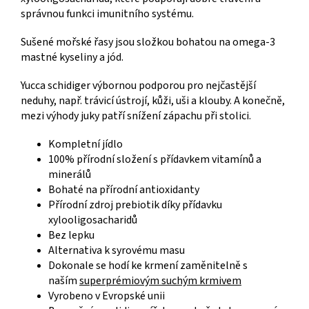
správnou funkci imunitního systému.
Sušené mořské řasy jsou složkou bohatou na omega-3
mastné kyseliny a jód.
Yucca schidiger výbornou podporou pro nejčastější
neduhy, např. trávicí ústrojí, kůži, uši a klouby. A konečně,
mezi výhody juky patří snížení zápachu při stolici.
Kompletní jídlo
100% přírodní složení s přídavkem vitamínů a
minerálů
Bohaté na přírodní antioxidanty
Přírodní zdroj prebiotik díky přídavku
xylooligosacharidů
Bez lepku
Alternativa k syrovému masu
Dokonale se hodí ke krmení zaměnitelně s
naším
superprémiovým suchým krmivem
Vyrobeno v Evropské unii