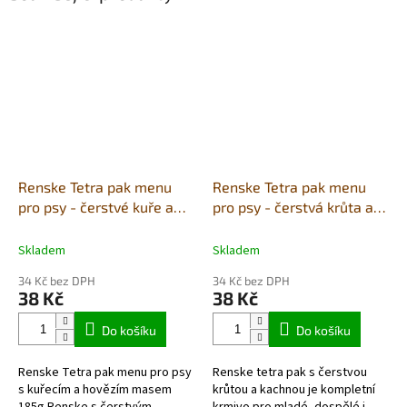
Renske Tetra pak menu
Renske Tetra pak menu
pro psy - čerstvé kuře a
pro psy - čerstvá krůta a
hovězí 185g
kachna 185g
Skladem
Skladem
34 Kč bez DPH
34 Kč bez DPH
38 Kč
38 Kč
Do košíku
Do košíku
Renske Tetra pak menu pro psy
Renske tetra pak s čerstvou
s kuřecím a hovězím masem
krůtou a kachnou je kompletní
185g Renske s čerstvým
krmivo pro mladé, dospělé i