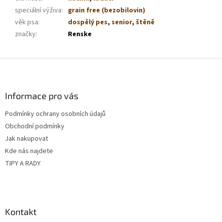
speciální výživa
:
grain free (bezobilovin)
věk psa
:
dospělý pes
,
senior
,
štěně
značky
:
Renske
Z
á
p
a
Informace pro vás
t
Podmínky ochrany osobních údajů
í
Obchodní podmínky
Jak nakupovat
Kde nás najdete
TIPY A RADY
Kontakt