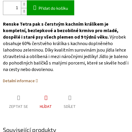
Přidat do košíku
Renske Tetra pak s čerstvým kachním králíkem je
kompletní, bezlepkové a bezobilné krmivo pro mladé,
dospělé i staré psy všech plemen od 9 týdnů věku.
Výrobek
obsahuje 60% čerstvého králíka s kachnou doplněného
lahodnou zeleninou. Díky kvalitním surovinám jsou jídla lehce
stravitelná a oblíbená i mezi náročnými jedlíky! Jídlo je baleno
do pohodlných balíčků s malými porcemi, které se skvěle hodí i
na cesty nebo dovolenou.
Detailní informace
ZEPTAT SE
HLÍDAT
SDÍLET
Související produkty