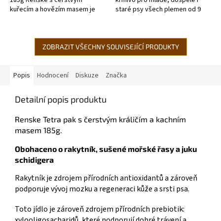
kuřecím a hovězím masem je
staré psy všech plemen od 9
kompletní krmivo pro mladé,
týdnů věku. Výrobek obsahuje
dospělé i staré psy všech
65% čerstvého krůtího masa s...
plemen od 9 týdnů...
ZOBRAZIT VŠECHNY SOUVISEJÍCÍ PRODUKTY
Popis
Hodnocení
Diskuze
Značka
Detailní popis produktu
Renske Tetra pak s čerstvým králičím a kachním
masem 185g.
Obohaceno o rakytník, sušené mořské řasy a juku
schidigera
Rakytník je zdrojem přírodních antioxidantů a zároveň
podporuje vývoj mozku a regeneraci kůže a srsti psa.
Toto jídlo je zároveň zdrojem přírodních prebiotik:
xylooligosacharidů, které podporují dobré trávení a