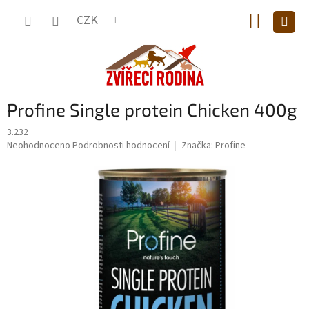
Přejít
NÁKUP
na
CZK
obsah
KOŠÍK
Profine Single protein Chicken 400g
3.232
Průměrné
Neohodnoceno
Podrobnosti hodnocení
Značka:
Profine
hodnocení
produktu
je
0,0
z
5
hvězdiček.