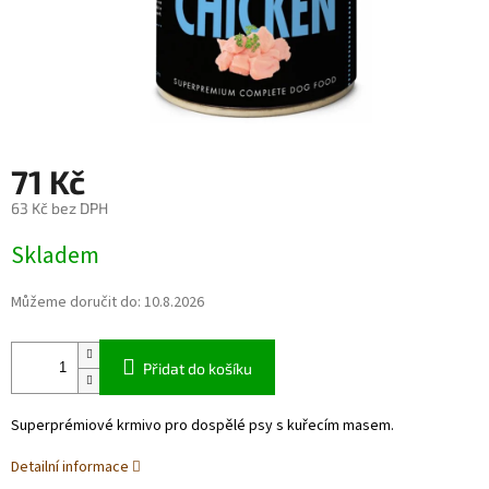
71 Kč
63 Kč bez DPH
Měrná
Skladem
cena:
Můžeme doručit do:
10.8.2026
Přidat do košíku
Superprémiové krmivo pro dospělé psy s kuřecím masem.
Detailní informace