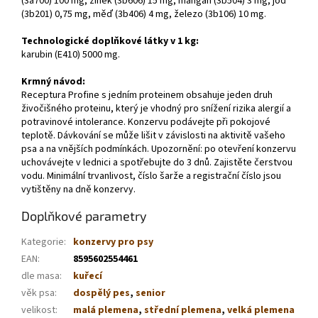
(3a700) 100 mg, zinek (3b606) 15 mg, mangan (3b504) 3 mg, jód
(3b201) 0,75 mg, měď (3b406) 4 mg, železo (3b106) 10 mg.
Technologické doplňkové látky v 1 kg:
karubin (E410) 5000 mg.
Krmný návod:
Receptura Profine s jedním proteinem obsahuje jeden druh
živočišného proteinu, který je vhodný pro snížení rizika alergií a
potravinové intolerance. Konzervu podávejte při pokojové
teplotě. Dávkování se může lišit v závislosti na aktivitě vašeho
psa a na vnějších podmínkách. Upozornění: po otevření konzervu
uchovávejte v lednici a spotřebujte do 3 dnů. Zajistěte čerstvou
vodu. Minimální trvanlivost, číslo šarže a registrační číslo jsou
vytištěny na dně konzervy.
Doplňkové parametry
Kategorie
:
konzervy pro psy
EAN
:
8595602554461
dle masa
:
kuřecí
věk psa
:
dospělý pes
,
senior
velikost
:
malá plemena
,
střední plemena
,
velká plemena