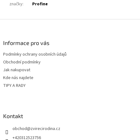
značky
:
Profine
Z
á
p
a
Informace pro vás
t
Podmínky ochrany osobních údajů
í
Obchodní podmínky
Jak nakupovat
Kde nás najdete
TIPY A RADY
Kontakt
obchod
@
zvirecirodina.cz
+420312523756