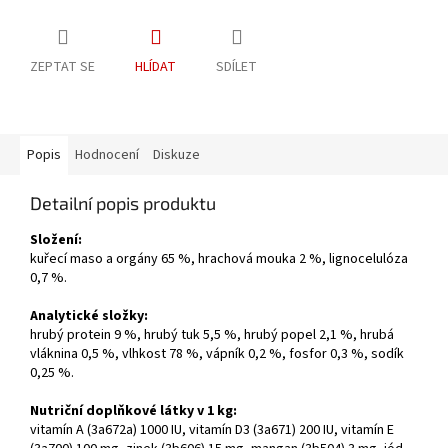
ZEPTAT SE
HLÍDAT
SDÍLET
Popis
Hodnocení
Diskuze
Detailní popis produktu
Složení:
kuřecí maso a orgány 65 %, hrachová mouka 2 %, lignocelulóza
0,7 %.
Analytické složky:
hrubý protein 9 %, hrubý tuk 5,5 %, hrubý popel 2,1 %, hrubá
vláknina 0,5 %, vlhkost 78 %, vápník 0,2 %, fosfor 0,3 %, sodík
0,25 %.
Nutriční doplňkové látky v 1 kg:
vitamín A (3a672a) 1000 IU, vitamín D3 (3a671) 200 IU, vitamín E