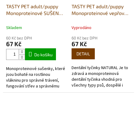
TASTY PET adult/puppy
TASTY PET adult/puppy
Monoproteinové SUŠENKY
Monoproteinové vepřové
s vepřovym a granátovým
dentální TYČKY s mořskou
jablkem
řasou - 80g
Skladem
Vyprodáno
GASTROINTESTINAL 80g
60 Kč bez DPH
60 Kč bez DPH
67 Kč
67 Kč
DETAIL
Do košíku
Dentální tyčinky NATURAL Je to
Monoproteinové sušenky, které
zdravá a monoproteinová
jsou bohaté na rostlinou
dentální tyčinka vhodná pro
vlákninu pro správné trávení,
všechny typy psů, dospělé i
fungování střev a správnému
štěňata. Obsahují mrkev a
vstřebávání živin. vepřové
bobule, které mají silné...
maso s vejcem, kiwi, mrkev a
jablko...