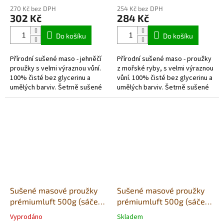
hodnocení
hodnocení
270 Kč bez DPH
254 Kč bez DPH
produktu
produktu
302 Kč
284 Kč
je
je
5,0
5,0
Do košíku
Do košíku
z
z
5
5
Přírodní sušené maso - jehněčí
Přírodní sušené maso - proužky
hvězdiček.
hvězdiček.
proužky s velmi výraznou vůní.
z mořské ryby, s velmi výraznou
100% čisté bez glycerinu a
vůní. 100% čisté bez glycerinu a
umělých barviv. Šetrně sušené
umělých barviv. Šetrně sušené
vzduchem v potravinářské
vzduchem v potravinářské
kvalitě. Každé balení...
kvalitě. Každé balení...
Sušené masové proužky
Sušené masové proužky
prémiumluft 500g (sáček)
prémiumluft 500g (sáček)
- klokan
- konina
Vyprodáno
Skladem
Průměrné
Průměrné