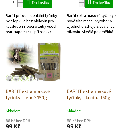
Do košíku
Do košíku
z
z
5
5
Barfit přírodní dentální tyčinky
Barfit extra masové tyčinky z
hvězdiček.
hvězdiček.
bez lepku a bez obilovin pro
hovězího masa - vyrobeno
každodenní péči o zuby všech
z jednoho zdroje živočišných
psů. Napomáhají při redukci
bílkovin. Skvělá poloměkká
zubního plaku a udržují svěží
pochoutka, která se dá
dech. Velmi dobře...
jednoduše nalámat a
použít také jako...
BARFIT extra masové
BARFIT extra masové
tyčinky - jehně 150g
tyčinky - konina 150g
Skladem
Skladem
88 Kč bez DPH
88 Kč bez DPH
99 Kč
99 Kč