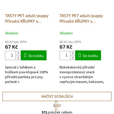
TASTY PET adult/puppy
TASTY PET adult/puppy
Přírodní KŘUPKY s
Přírodní KŘUPKY s
tuňákem a hráškem 90g -
vepřovým a fenyklem 90g
DETOX
- SENSITIV
Skladem
Skladem
60 Kč bez DPH
60 Kč bez DPH
67 Kč
67 Kč
Do košíku
Do košíku
Special s tuňákem a
Nízkokalorický přírodní
hráškem jsou křupavé 100%
monoproteinový snack
přírodní pamlsky pro psy
s vysoce stravitelným
pečené v
vepřovým masem, kokosem,
troubě. Obsahují tuňáka, ryby a
mrkví a fenyklem, který přispívá
hrášek, bohaté na omega3 a
ke zdravému trávicímu systému
mastné kyseliny, které
a střevního traktu má...
NAČÍST 30 DALŠÍCH
pomáhají...
S
1
20
t
O
r
571
položek celkem