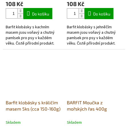
108 Kč
108 Kč
Do košíku
Do košíku
Barfit klobásky s kachním
Barfit klobásky s jehněčím
masem jsou voňavý a chutný
masem jsou voňavý a chutný
pamlsek pro psy v každém
pamlsek pro psy v každém
věku. Čistě přírodní produkt.
věku. Čistě přírodní produkt.
Barfit klobásky jsou
Barfit klobásky jsou
monoproteinové, bez
monoproteinové, bez obilovin -
obilovin - vhodné také pro...
vhodné také pro...
Barfit klobásky s králičím
BARFIT Moučka z
masem 5ks (cca 150-160g)
mořských řas 400g
Skladem
Skladem