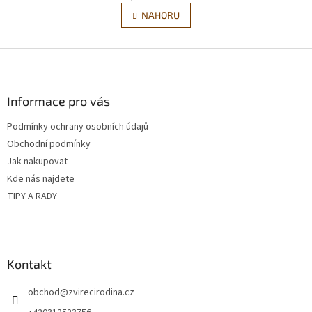
v
á
l
NAHORU
n
á
k
d
o
v
Z
a
á
c
á
n
í
p
í
p
a
Informace pro vás
r
t
v
Podmínky ochrany osobních údajů
í
k
Obchodní podmínky
y
v
Jak nakupovat
ý
Kde nás najdete
p
TIPY A RADY
i
s
u
Kontakt
obchod
@
zvirecirodina.cz