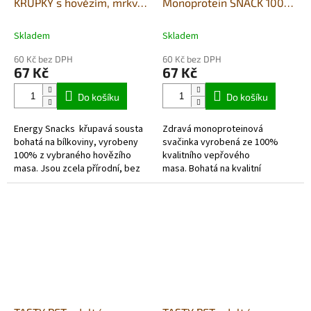
KŘUPKY s hovězím, mrkví,
Monoprotein SNACK 100%
hráškem a cizrnou 90g -
maso vepřové - 80g -
ENERGY PLUS
KONDICE
Skladem
Skladem
60 Kč bez DPH
60 Kč bez DPH
67 Kč
67 Kč
Do košíku
Do košíku
Energy Snacks křupavá sousta
Zdravá monoproteinová
bohatá na bílkoviny, vyrobeny
svačinka vyrobená ze 100%
100% z vybraného hovězího
kvalitního vepřového
masa. Jsou zcela přírodní, bez
masa. Bohatá na kvalitní
obilovin a lepku.
bílkoviny, bez obilovin, lepku,
Obsahují čerstvé hovězí
soli a cukru, která je ideální pro
maso , čekanku...
udržení...