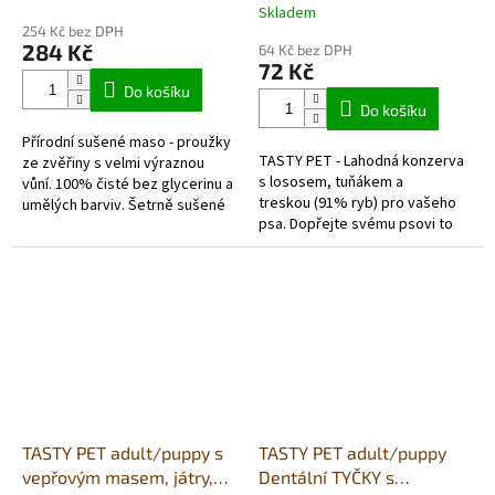
400g
Skladem
hodnocení
254 Kč bez DPH
produktu
284 Kč
64 Kč bez DPH
je
72 Kč
5,0
Do košíku
z
Do košíku
5
Přírodní sušené maso - proužky
hvězdiček.
TASTY PET - Lahodná konzerva
ze zvěřiny s velmi výraznou
s lososem, tuňákem a
vůní. 100% čisté bez glycerinu a
treskou (91% ryb) pro vašeho
umělých barviv. Šetrně sušené
psa. Dopřejte svému psovi to
vzduchem v potravinářské
nejlepší s naší lahodnou a
kvalitě. Každé balení...
výživnou konzervou TASTY PET.
Tato...
TASTY PET adult/puppy s
TASTY PET adult/puppy
vepřovým masem, játry,
Dentální TYČKY s