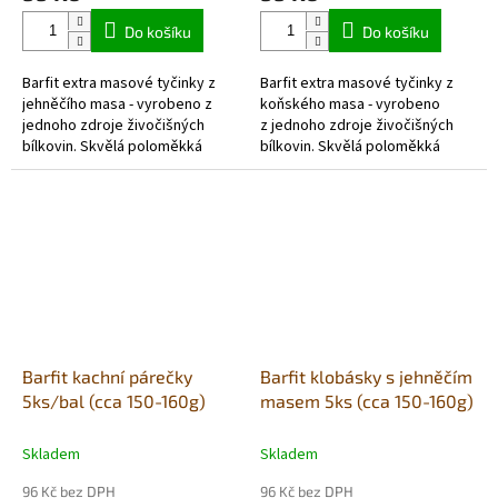
Do košíku
Do košíku
Barfit extra masové tyčinky z
Barfit extra masové tyčinky z
jehněčího masa - vyrobeno z
koňského masa - vyrobeno
jednoho zdroje živočišných
z jednoho zdroje živočišných
bílkovin. Skvělá poloměkká
bílkovin. Skvělá poloměkká
pochoutka, která se dá
pochoutka, která se dá
jednoduše nalámat a použít
jednoduše nalámat a...
také jako...
Barfit kachní párečky
Barfit klobásky s jehněčím
5ks/bal (cca 150-160g)
masem 5ks (cca 150-160g)
Skladem
Skladem
96 Kč bez DPH
96 Kč bez DPH