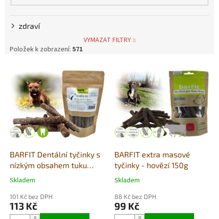
zdraví
VYMAZAT FILTRY
Položek k zobrazení:
571
V
ý
p
i
s
p
r
o
d
BARFIT Dentální tyčinky s
BARFIT extra masové
u
nízkým obsahem tuku
tyčinky - hovězí 150g
k
150g
Skladem
Skladem
Průměrné
Průměrné
t
hodnocení
hodnocení
ů
101 Kč bez DPH
88 Kč bez DPH
produktu
produktu
113 Kč
99 Kč
je
je
4,0
5,0