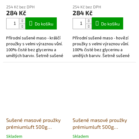
hodnocení
hodnocení
254 Kč bez DPH
254 Kč bez DPH
produktu
produktu
284 Kč
284 Kč
je
je
5,0
5,0
Do košíku
Do košíku
z
z
5
5
Přírodní sušené maso - králičí
Přírodní sušené maso - hovězí
hvězdiček.
hvězdiček.
proužky s velmi výraznou vůní.
proužky s velmi výraznou vůní.
100% čisté bez glycerinu a
100% čisté bez glycerinu a
umělých barviv. Šetrně sušené
umělých barviv. Šetrně sušené
vzduchem v potravinářské
vzduchem v potravinářské
kvalitě. Každé balení obsahuje...
kvalitě. Každé balení...
Sušené masové proužky
Sušené masové proužky
prémiumluft 500g
prémiumluft 500g
(sáček)- kachna
(sáček)- krůta
Skladem
Skladem
Průměrné
Průměrné