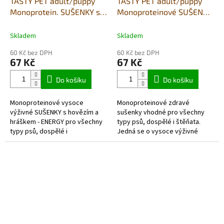
TASTY PET adult/puppy
TASTY PET adult/puppy
Monoprotein. SUŠENKY s
Monoproteinové SUŠENKY
hovězím a hráškem -
s krůtím masem 80g -
ENERGY 80g
LIGHT
Skladem
Skladem
60 Kč bez DPH
60 Kč bez DPH
67 Kč
67 Kč
Do košíku
Do košíku
Monoproteinové vysoce
Monoproteinové zdravé
výživné SUŠENKY s hovězím a
sušenky vhodné pro všechny
hráškem - ENERGY pro všechny
typy psů, dospělé i štěňata.
typy psů, dospělé i
Jedná se o vysoce výživné
štěňata. Obsahuje přírodní
zdravé sušenky. Navíc obsahují
složky bohaté na vitamíny A-B-C-
celá vejce, mrkev, cuketu,
D, které mají...
jablko, lesní...