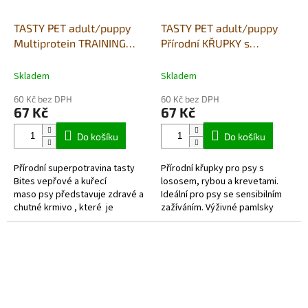
TASTY PET adult/puppy
TASTY PET adult/puppy
Multiprotein TRAINING
Přírodní KŘUPKY s
100% maso vepř/kuře -
lososem a krevetami 90g
80g - PODPORA ZRAKU
- GASTROINTESTINAL
Skladem
Skladem
60 Kč bez DPH
60 Kč bez DPH
67 Kč
67 Kč
Do košíku
Do košíku
Přírodní superpotravina tasty
Přírodní křupky pro psy s
Bites vepřové a kuřecí
lososem, rybou a krevetami.
maso psy představuje zdravé a
Ideální pro psy se sensibilním
chutné krmivo , které je
zažíváním. Výživné pamlsky
perfektní jako odměna, nebo...
vhodné pro všechny typy psů,
dospělé i štěňata. Navíc
obsahují...