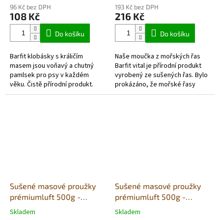
96 Kč bez DPH
193 Kč bez DPH
108 Kč
216 Kč
Do košíku
Do košíku
Barfit klobásky s králičím
Naše moučka z mořských řas
masem jsou voňavý a chutný
Barfit vital je přírodní produkt
pamlsek pro psy v každém
vyrobený ze sušených řas. Bylo
věku. Čistě přírodní produkt.
prokázáno, že mořské řasy
Barfit klobásky jsou
poskytují důležité minerály a
monoproteinové, bez obilovin -
stopové prvky, které si psi...
jsou vhodné také...
Sušené masové proužky
Sušené masové proužky
prémiumluft 500g -
prémiumluft 500g -
(sáček) jehně
(sáček) moř.ryba
Skladem
Skladem
Průměrné
Průměrné