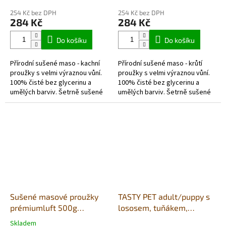
hodnocení
hodnocení
254 Kč bez DPH
254 Kč bez DPH
produktu
produktu
284 Kč
284 Kč
je
je
5,0
5,0
Do košíku
Do košíku
z
z
5
5
Přírodní sušené maso - kachní
Přírodní sušené maso - krůtí
hvězdiček.
hvězdiček.
proužky s velmi výraznou vůní.
proužky s velmi výraznou vůní.
100% čisté bez glycerinu a
100% čisté bez glycerinu a
umělých barviv. Šetrně sušené
umělých barviv. Šetrně sušené
vzduchem v potravinářské
vzduchem v potravinářské
kvalitě. Každé balení obsahuje...
kvalitě. Každé balení obsahuje...
Sušené masové proužky
TASTY PET adult/puppy s
prémiumluft 500g
lososem, tuňákem,
(sáček)- zvěřina
treskou, dýně a hrášek
Skladem
Průměrné