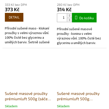
hodnocení
hodnocení
333 Kč bez DPH
280 Kč bez DPH
produktu
produktu
373 Kč
314 Kč
je
je
5,0
5,0
DETAIL
Do košíku
z
z
5
5
Přírodní sušené maso - klokaní
Přírodní sušené masové
hvězdiček.
hvězdiček.
proužky s velmi výraznou vůní.
proužky - konina s velmi
100% čisté bez glycerinu a
výraznou vůní. 100% čisté bez
umělých barviv. Šetrně sušené
glycerinu a umělých barviv.
vzduchem v potravinářské
Šetrně sušené vzduchem v
kvalitě. Každé balení...
potravinářské kvalitě. Každé
balení obsahuje...
Sušené masové proužky
Sušené masové proužky
prémiumluft 500g (sáček)
prémiumluft 500g
- králík
(sáček)- hovězí
Skladem
Skladem
Průměrné
Průměrné