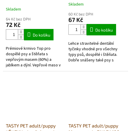
dýní a jablky 400g
vepřovým a špenátem 80g
Skladem
Průměrné
Skladem
hodnocení
60 Kč bez DPH
produktu
67 Kč
64 Kč bez DPH
je
72 Kč
5,0
Do košíku
z
Do košíku
5
Lehce stravitelné dentální
hvězdiček.
Prémiové krmivo Top pro
tyčinky vhodné pro všechny
dospělé psy a štěňata s
typy psů, dospělé i štěňata.
vepřovým masem (60%) a
Dobře snášeny také psy s
jablkem a dýní. Vepřové maso v
citlivým zažíváním. Lehce
želé, jablka a dýně mohou být
stravitelné. Zdravé dentální
pro psy zdravou a chutnou
tyčinky...
kombinací.
TASTY PET adult/puppy
TASTY PET adult/puppy