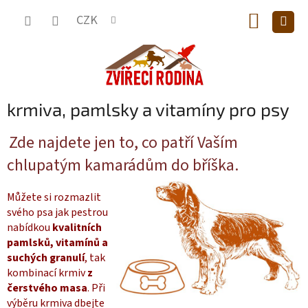
Přejít
NÁKUP
na
CZK
obsah
KOŠÍK
krmiva, pamlsky a vitamíny pro psy
Zde najdete jen to, co patří Vaším
chlupatým kamarádům do bříška.
Můžete si rozmazlit
svého psa jak pestrou
nabídkou
kvalitních
pamlsků, vitamínů a
suchých granulí
, tak
kombinací krmiv
z
čerstvého masa
. Při
výběru krmiva dbejte