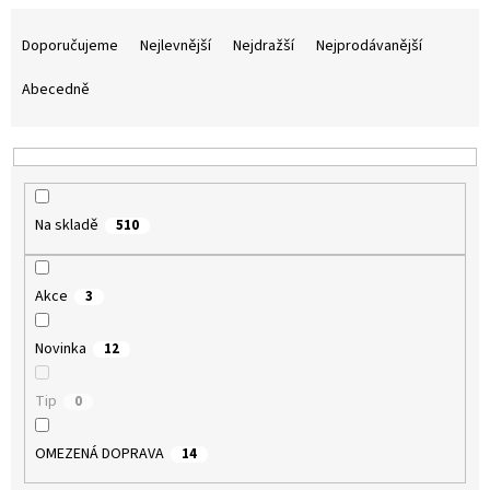
Ř
a
Doporučujeme
Nejlevnější
Nejdražší
Nejprodávanější
z
e
Abecedně
n
í
p
r
o
Na skladě
510
d
u
k
Akce
3
t
ů
Novinka
12
Tip
0
OMEZENÁ DOPRAVA
14