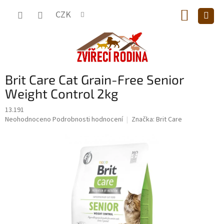
Přejít
NÁKUP
na
CZK
obsah
KOŠÍK
Brit Care Cat Grain-Free Senior
Weight Control 2kg
13.191
Průměrné
Neohodnoceno
Podrobnosti hodnocení
Značka:
Brit Care
hodnocení
produktu
je
0,0
z
5
hvězdiček.