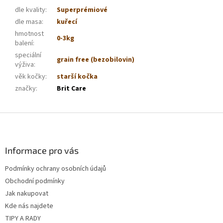
dle kvality
:
Superprémiové
dle masa
:
kuřecí
hmotnost
0-3kg
balení
:
speciální
grain free (bezobilovin)
výživa
:
věk kočky
:
starší kočka
značky
:
Brit Care
Z
á
p
a
Informace pro vás
t
Podmínky ochrany osobních údajů
í
Obchodní podmínky
Jak nakupovat
Kde nás najdete
TIPY A RADY