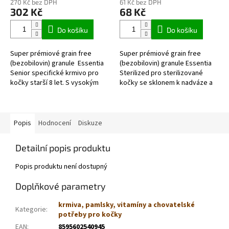
270 Kč bez DPH
61 Kč bez DPH
302 Kč
68 Kč
Do košíku
Do košíku
Super prémiové grain free
Super prémiové grain free
(bezobilovin) granule Essentia
(bezobilovin) granule Essentia
Senior specifické krmivo pro
Sterilized pro sterilizované
kočky starší 8 let. S vysokým
kočky se sklonem k nadváze a
obsahem kvalitních a vysoce
ty, kteří tráví většinu dne doma.
stravitelných živočišných...
Zaručují bohatou rostlinnou...
Popis
Hodnocení
Diskuze
Detailní popis produktu
Popis produktu není dostupný
Doplňkové parametry
krmiva, pamlsky, vitamíny a chovatelské
Kategorie
:
potřeby pro kočky
EAN
:
8595602540945