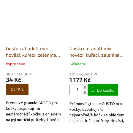
Gusto cat adult mix
Gusto cat adult mix
hovězí, kuřecí, zelenina
hovězí, kuřecí, zelenina
0,5kg
20kg
Vyprodáno
Skladem
Průměrné
Průměrné
hodnocení
hodnocení
30 Kč bez DPH
1 051 Kč bez DPH
produktu
produktu
34 Kč
1 177 Kč
je
je
5,0
5,0
DETAIL
Do košíku
z
z
5
5
Prémiové granule GUSTO pro
Prémiové granule GUSTO pro
hvězdiček.
hvězdiček.
kočky, uspokojí i tu
kočky, uspokojí i tu
nejnáročnější kočku s ohledem
nejnáročnější kočku s ohledem
na její nutriční potřeby. Hovězí,
na její nutriční potřeby. Hovězí,
kuřecí jako základ proteinů
kuřecí jako základ proteinů
vysoké kvality.
vysoké kvality.