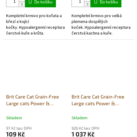
Do košíku
Do košíku
Kompletní krmivo pro koťata a
Kompletní krmivo pro velká
březí a kojící
plemena dospělých
kočky. Hypoalergenní receptura
koček. Hypoalergenní receptura
čerstvé kuře a krůta.
čerstvá kachna a kuře.
Brit Care Cat Grain-Free
Brit Care Cat Grain-Free
Large cats Power &
Large cats Power &
Vitality 400g
Vitality 7kg
Skladem
Skladem
97 Kč bez DPH
926 Kč bez DPH
109 Kč
1 037 Kč