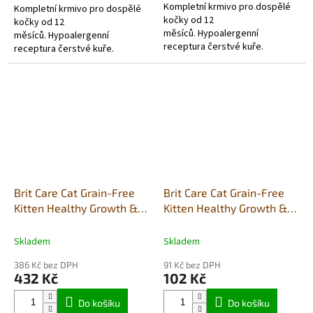
Kompletní krmivo pro dospělé
Kompletní krmivo pro dospělé
kočky od 12
kočky od 12
měsíců. Hypoalergenní
měsíců. Hypoalergenní
receptura čerstvé kuře.
receptura čerstvé kuře.
Brit Care Cat Grain-Free
Brit Care Cat Grain-Free
Kitten Healthy Growth &
Kitten Healthy Growth &
Development 2kg
Development 400g
Skladem
Skladem
386 Kč bez DPH
91 Kč bez DPH
432 Kč
102 Kč
Do košíku
Do košíku