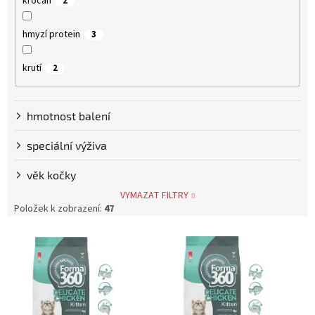
krocan
2
hmyzí protein
3
krutí
2
hmotnost balení
speciální výživa
věk kočky
VYMAZAT FILTRY
Položek k zobrazení:
47
V
ý
p
i
s
p