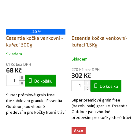
–20 %
Essentia kočka venkovní -
Essentia kočka venkovní-
kuřecí 300g
kuřecí 1,5Kg
Skladem
Průměrné
Skladem
hodnocení
61 Kč bez DPH
produktu
68 Kč
270 Kč bez DPH
je
302 Kč
5,0
Do košíku
z
Do košíku
5
Super prémiové grain free
hvězdiček.
Super prémiové grain free
(bezobilovin) granule Essentia
(bezobilovin) granule Essentia
Outdoor jsou vhodné
Outdoor jsou vhodné
především pro kočky které tráví
především pro kočky které tráví
většinu času mimo domov.
většinu času mimo domov.
Poskytují těm aktivnějším
Poskytují těm aktivnějším
kočkám spousty...
Akce
kočkám spousty...