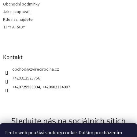
k
Obchodní podmínky
y
v
Jak nakupovat
ý
Kde nás najdete
p
TIPY A RADY
i
s
u
Kontakt
obchod
@
zvirecirodina.cz
+420312523756
+420725588334, +420602334007
Sledujte nás na sociálních sítích
Tento web používá soubory cookie. Dalším procházením