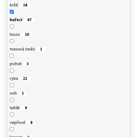
krůtí
18
kuřecí
47
losos
20
masová směs
1
pstruh
3
ryba
21
sob
1
tuňák
9
vepřové
8