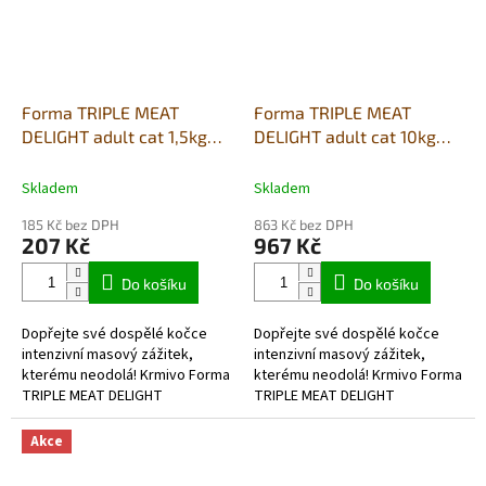
Forma TRIPLE MEAT
Forma TRIPLE MEAT
DELIGHT adult cat 1,5kg
DELIGHT adult cat 10kg
(Kuře/Hovězí/Vepřové)
(Kuře/Hovězí/Vepřové)
Skladem
Skladem
185 Kč bez DPH
863 Kč bez DPH
207 Kč
967 Kč
Do košíku
Do košíku
Dopřejte své dospělé kočce
Dopřejte své dospělé kočce
intenzivní masový zážitek,
intenzivní masový zážitek,
kterému neodolá! Krmivo Forma
kterému neodolá! Krmivo Forma
TRIPLE MEAT DELIGHT
TRIPLE MEAT DELIGHT
kombinuje tři vysoce chutné
kombinuje tři vysoce chutné
druhy masa – hovězí, drůbeží a
druhy masa – hovězí, drůbeží a
Akce
vepřové. Tato...
vepřové. Tato...