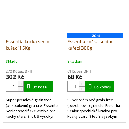
–20 %
Essentia kočka senior -
Essentia kočka senior -
kuřecí 1,5Kg
kuřecí 300g
Skladem
Skladem
270 Kč bez DPH
61 Kč bez DPH
302 Kč
68 Kč
Do košíku
Do košíku
Super prémiové grain free
Super prémiové grain free
(bezobilovin) granule Essentia
(bezobilovin) granule Essentia
Senior specifické krmivo pro
Senior specifické krmivo pro
kočky starší 8 let. S vysokým
kočky starší 8 let. S vysokým
obsahem kvalitních a vysoce
obsahem kvalitních a vysoce...
stravitelných živočišných...