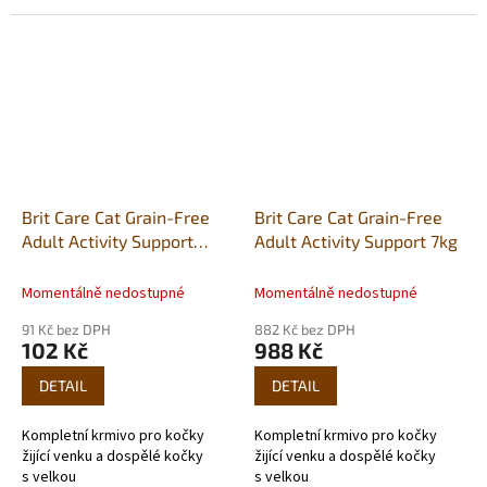
Velice chutné granule, založené
receptura čerstvé kuře a krůta.
na vysoce stravitelných...
Brit Care Cat Grain-Free
Brit Care Cat Grain-Free
Adult Activity Support
Adult Activity Support 7kg
400g
Momentálně nedostupné
Momentálně nedostupné
91 Kč bez DPH
882 Kč bez DPH
102 Kč
988 Kč
DETAIL
DETAIL
Kompletní krmivo pro kočky
Kompletní krmivo pro kočky
žijící venku a dospělé kočky
žijící venku a dospělé kočky
s velkou
s velkou