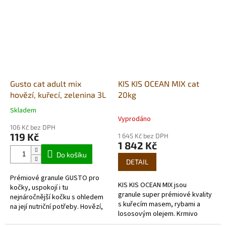
Gusto cat adult mix
KIS KIS OCEAN MIX cat
hovězí, kuřecí, zelenina 3L
20kg
Skladem
Průměrné
Vyprodáno
hodnocení
106 Kč bez DPH
produktu
119 Kč
1 645 Kč bez DPH
je
1 842 Kč
5,0
Do košíku
z
DETAIL
5
Prémiové granule GUSTO pro
hvězdiček.
KIS KIS OCEAN MIX jsou
kočky, uspokojí i tu
granule super prémiové kvality
nejnáročnější kočku s ohledem
s kuřecím masem, rybami a
na její nutriční potřeby. Hovězí,
lososovým olejem. Krmivo
kuřecí jako základ proteinů
obsahuje taurin, který