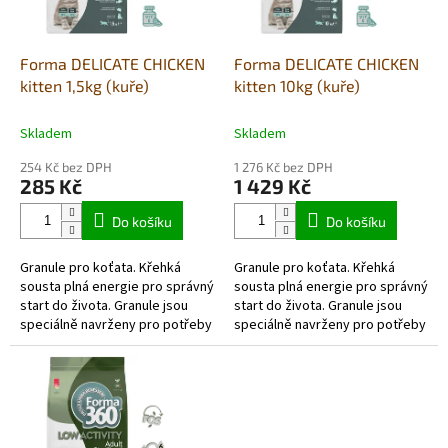
r
o
d
Forma DELICATE CHICKEN
Forma DELICATE CHICKEN
u
kitten 1,5kg (kuře)
kitten 10kg (kuře)
k
t
Skladem
Skladem
ů
254 Kč bez DPH
1 276 Kč bez DPH
285 Kč
1 429 Kč
Do košíku
Do košíku
Granule pro koťata. Křehká
Granule pro koťata. Křehká
sousta plná energie pro správný
sousta plná energie pro správný
start do života. Granule jsou
start do života. Granule jsou
speciálně navrženy pro potřeby
speciálně navrženy pro potřeby
koťat od odstavu až do dvanácti
koťat od odstavu až do dvanácti
měsíců věku....
měsíců věku....