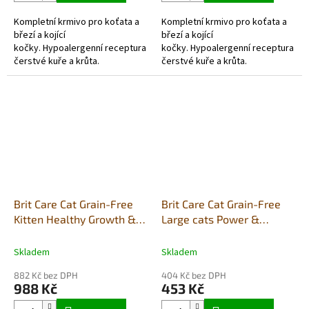
Kompletní krmivo pro koťata a
Kompletní krmivo pro koťata a
březí a kojící
březí a kojící
kočky. Hypoalergenní receptura
kočky. Hypoalergenní receptura
čerstvé kuře a krůta.
čerstvé kuře a krůta.
Brit Care Cat Grain-Free
Brit Care Cat Grain-Free
Kitten Healthy Growth &
Large cats Power &
Development 7kg
Vitality 2kg
Skladem
Skladem
882 Kč bez DPH
404 Kč bez DPH
988 Kč
453 Kč