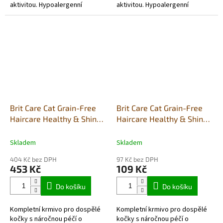
aktivitou. Hypoalergenní
aktivitou. Hypoalergenní
receptura čerstvé kuře a krůta.
receptura čerstvé kuře a krůta.
Brit Care Cat Grain-Free
Brit Care Cat Grain-Free
Haircare Healthy & Shiny
Haircare Healthy & Shiny
Coat 2kg
Coat 400g
Skladem
Skladem
404 Kč bez DPH
97 Kč bez DPH
453 Kč
109 Kč
Do košíku
Do košíku
Kompletní krmivo pro dospělé
Kompletní krmivo pro dospělé
kočky s náročnou péčí o
kočky s náročnou péčí o