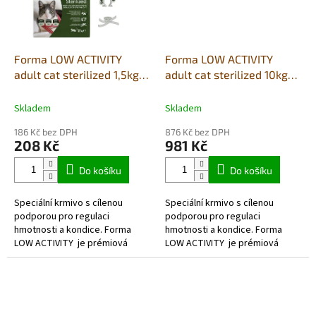
Forma LOW ACTIVITY
Forma LOW ACTIVITY
adult cat sterilized 1,5kg
adult cat sterilized 10kg
(kuře/krůta/vepřové)
(kuře/krůta/vepřové)
Skladem
Skladem
186 Kč bez DPH
876 Kč bez DPH
208 Kč
981 Kč
Do košíku
Do košíku
Speciální krmivo s cílenou
Speciální krmivo s cílenou
podporou pro regulaci
podporou pro regulaci
hmotnosti a kondice. Forma
hmotnosti a kondice. Forma
LOW ACTIVITY je prémiová
LOW ACTIVITY je prémiová
receptura s vysokým obsahem
receptura s vysokým obsahem
lehce stravitelné drůbeží
lehce stravitelné drůbeží
bílkoviny (kuře...
bílkoviny (kuře...