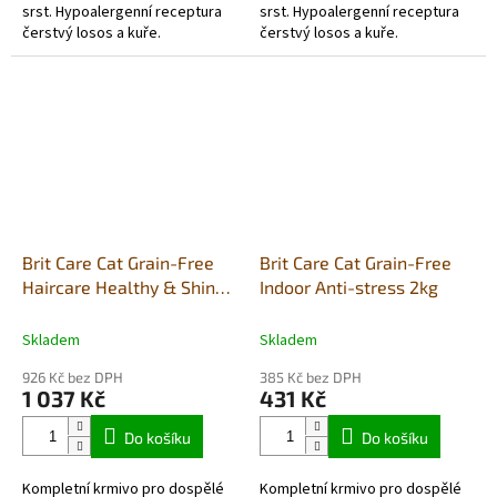
srst. Hypoalergenní receptura
srst. Hypoalergenní receptura
čerstvý losos a kuře.
čerstvý losos a kuře.
Brit Care Cat Grain-Free
Brit Care Cat Grain-Free
Haircare Healthy & Shiny
Indoor Anti-stress 2kg
Coat 7kg
Skladem
Skladem
926 Kč bez DPH
385 Kč bez DPH
1 037 Kč
431 Kč
Do košíku
Do košíku
Kompletní krmivo pro dospělé
Kompletní krmivo pro dospělé