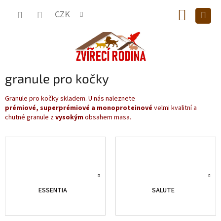
Přejít
NÁKUP
na
CZK
obsah
KOŠÍK
granule pro kočky
Granule pro kočky skladem. U nás naleznete
prémiové,
superprémiové a
monoproteinové
velmi kvalitní a
chutné granule z
vysokým
obsahem masa.
ESSENTIA
SALUTE