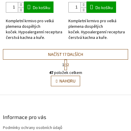
Do košíku
Do košíku
Kompletní krmivo pro velká
Kompletní krmivo pro velká
plemena dospělých
plemena dospělých
koček. Hypoalergenní receptura
koček. Hypoalergenní receptura
čerstvá kachna a kuře.
čerstvá kachna a kuře.
NAČÍST 17 DALŠÍCH
S
1
2
t
O
r
47
položek celkem
v
á
l
NAHORU
n
á
k
d
o
v
Z
a
á
c
á
n
í
p
í
p
a
Informace pro vás
r
t
v
Podmínky ochrany osobních údajů
í