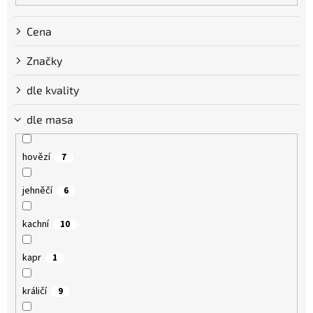
Cena
Značky
dle kvality
dle masa
hovězí
7
jehněčí
6
kachní
10
kapr
1
králičí
9