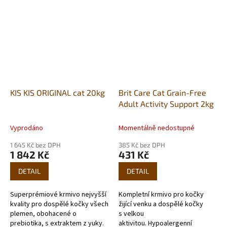
vysoké kvality.
podporuje správnou funkci...
KIS KIS ORIGINAL cat 20kg
Brit Care Cat Grain-Free
Adult Activity Support 2kg
Vyprodáno
Momentálně nedostupné
1 645 Kč bez DPH
385 Kč bez DPH
1 842 Kč
431 Kč
DETAIL
DETAIL
Superprémiové krmivo nejvyšší
Kompletní krmivo pro kočky
kvality pro dospělé kočky všech
žijící venku a dospělé kočky
plemen, obohacené o
s velkou
prebiotika, s extraktem z yuky.
aktivitou. Hypoalergenní