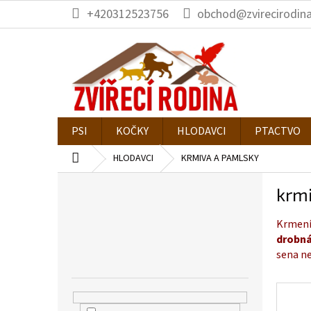
Přejít
+420312523756
obchod@zvirecirodina
na
obsah
PSI
KOČKY
HLODAVCI
PTACTVO
Domů
HLODAVCI
KRMIVA A PAMLSKY
P
krm
o
s
Krmení
t
drobná
r
sena n
a
n
n
í