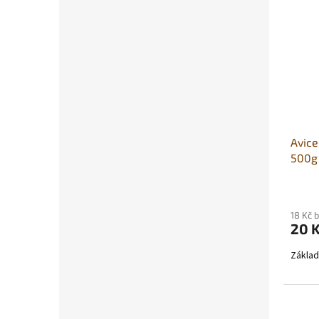
Avice
500g
18 Kč 
20 
Základ