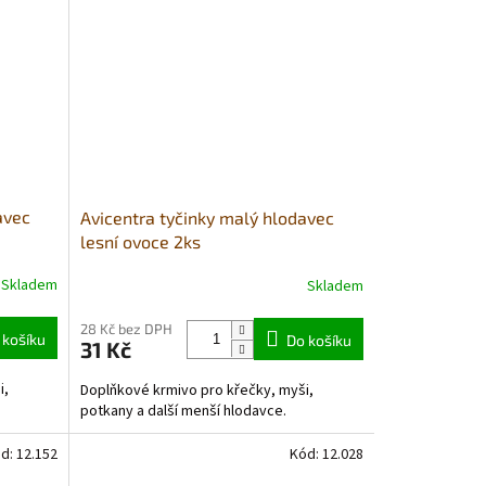
avec
Avicentra tyčinky malý hlodavec
lesní ovoce 2ks
Skladem
Skladem
Průměrné
hodnocení
produktu
28 Kč bez DPH
 košíku
Do košíku
31 Kč
je
3,0
i,
Doplňkové krmivo pro křečky, myši,
z
potkany a další menší hlodavce.
5
hvězdiček.
d:
12.152
Kód:
12.028