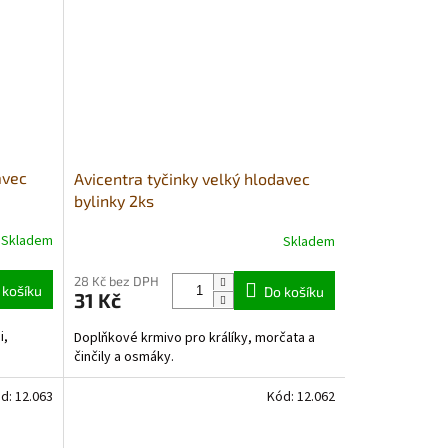
avec
Avicentra tyčinky velký hlodavec
bylinky 2ks
Skladem
Skladem
Průměrné
hodnocení
produktu
28 Kč bez DPH
 košíku
Do košíku
31 Kč
je
1,0
i,
Doplňkové krmivo pro králíky, morčata a
z
činčily a osmáky.
5
hvězdiček.
d:
12.063
Kód:
12.062