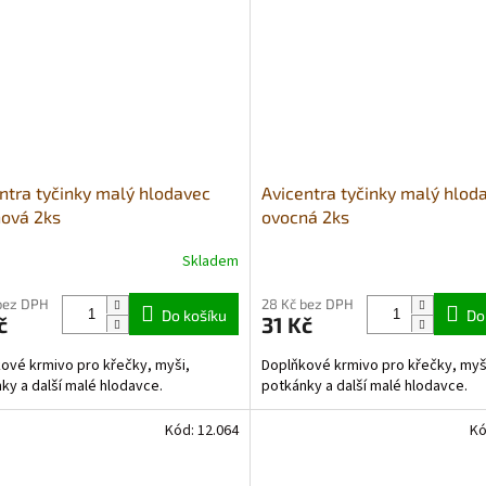
ntra tyčinky malý hlodavec
Avicentra tyčinky malý hlod
ová 2ks
ovocná 2ks
Skladem
bez DPH
28 Kč bez DPH
Do košíku
Do
č
31 Kč
ové krmivo pro křečky, myši,
Doplňkové krmivo pro křečky, myš
ky a další malé hlodavce.
potkánky a další malé hlodavce.
Kód:
12.064
Kó