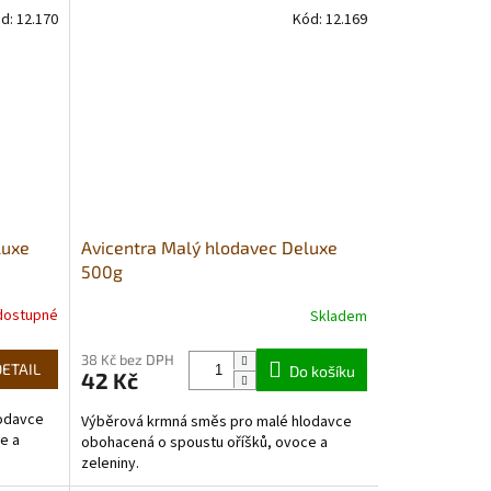
d:
12.170
Kód:
12.169
luxe
Avicentra Malý hlodavec Deluxe
500g
dostupné
Skladem
38 Kč bez DPH
DETAIL
Do košíku
42 Kč
odavce
Výběrová krmná směs pro malé hlodavce
e a
obohacená o spoustu oříšků, ovoce a
zeleniny.