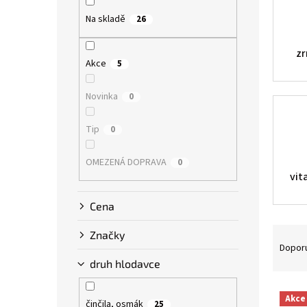
p
Na skladě
a
26
n
e
zr
Akce
5
l
Novinka
0
Tip
0
OMEZENÁ DOPRAVA
0
vit
Cena
Ř
Značky
a
Dopor
z
druh hlodavce
e
V
n
Akce
činčila, osmák
ý
25
í