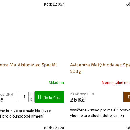
Kód:
12.067
Kó
ntra Malý hlodavec Speciál
Avicentra Malý hlodavec Spe
500g
Skladem
Momentálně ne
Průměrné
hodnocení
23 Kč bez DPH
produktu
bez DPH
Do košíku
26 Kč
Kč
je
4,0
Vyvážené krmivo pro malé hlodavc
né krmivo pro malé hlodavce -
z
vhodné pro dlouhodobé krmení.
 pro dlouhodobé krmení.
5
hvězdiček.
Kód:
12.124
Kó