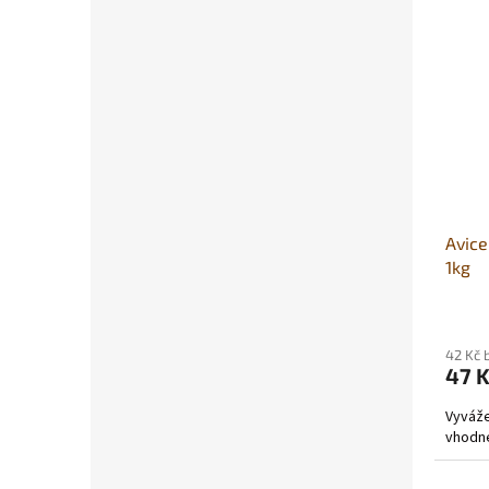
Avice
1kg
42 Kč 
47 
Vyváže
vhodné