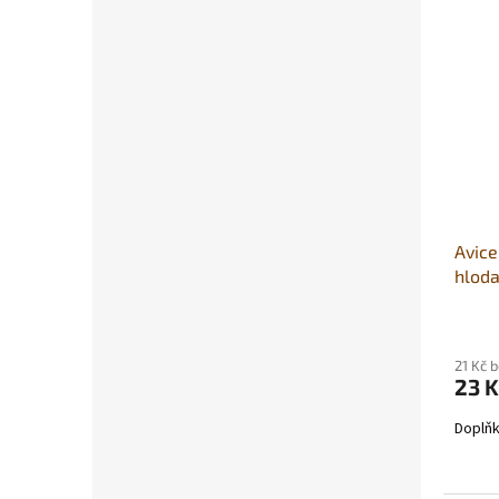
Avice
hlod
21 Kč 
23 K
Doplňk