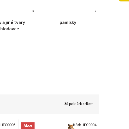
 a jiné tvary
pamlsky
 hlodavce
28
položek celkem
:
HEC0006
Kód:
HEC0004
Akce