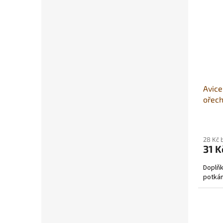
Avice
ořech
28 Kč 
31 K
Doplňk
potkán