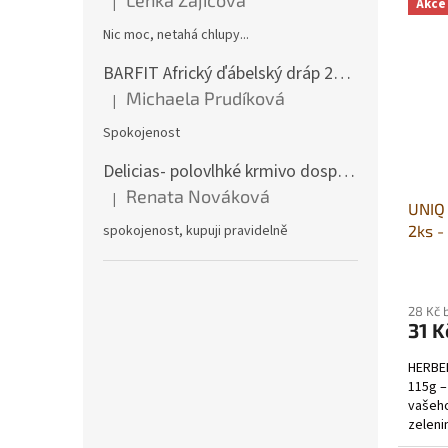
Lenka Zajícová
|
Akce
Hodnocení produktu je 1 z 5 hvězdiček.
Nic moc, netahá chlupy...
BARFIT Africký ďábelský dráp 250g
Michaela Prudíková
|
Hodnocení produktu je 5 z 5 hvězdiček.
Spokojenost
Delicias- polovlhké krmivo dospělý pes 3Kg
Renata Nováková
|
Hodnocení produktu je 5 z 5 hvězdiček.
UNIQ 
spokojenost, kupuji pravidelně
2ks -
zelen
28 Kč 
31 K
HERBEE
115g –
vašeho
zeleni
uspokoj