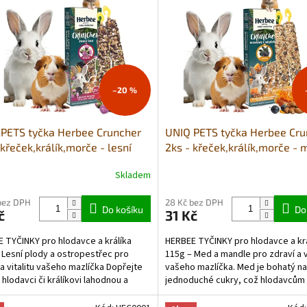
–20 %
PETS tyčka Herbee Cruncher
UNIQ PETS tyčka Herbee Cru
 křeček,králík,morče - lesní
2ks - křeček,králík,morče - 
 a ostropestřec mariánský
mandle
Skladem
bez DPH
28 Kč bez DPH
Do košíku
Do
č
31 Kč
 TYČINKY pro hlodavce a králíka
HERBEE TYČINKY pro hlodavce a krá
 Lesní plody a ostropestřec pro
115g – Med a mandle pro zdraví a vi
 a vitalitu vašeho mazlíčka Dopřejte
vašeho mazlíčka. Med je bohatý na
hlodavci či králíkovi lahodnou a
jednoduché cukry, což hlodavcům
u odměnu v...
poskytuje rychlý zdroj...