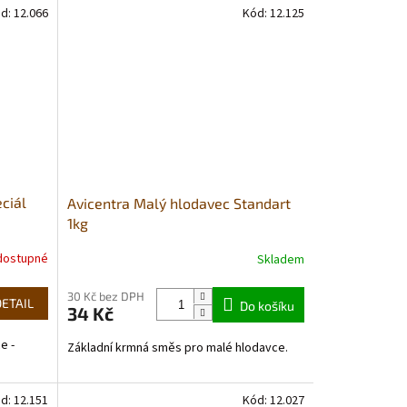
d:
12.066
Kód:
12.125
ciál
Avicentra Malý hlodavec Standart
1kg
dostupné
Skladem
Průměrné
hodnocení
produktu
30 Kč bez DPH
DETAIL
Do košíku
34 Kč
je
4,0
e -
Základní krmná směs pro malé hlodavce.
z
5
hvězdiček.
d:
12.151
Kód:
12.027