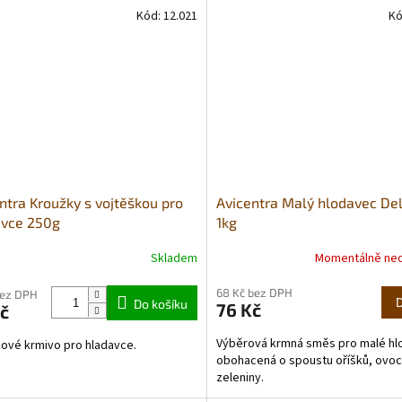
Kód:
12.021
Kó
ntra Kroužky s vojtěškou pro
Avicentra Malý hlodavec De
avce 250g
1kg
Skladem
Momentálně ne
68 Kč bez DPH
bez DPH
Do košíku
76 Kč
č
Výběrová krmná směs pro malé hl
ové krmivo pro hladavce.
obohacená o spoustu oříšků, ovoc
zeleniny.