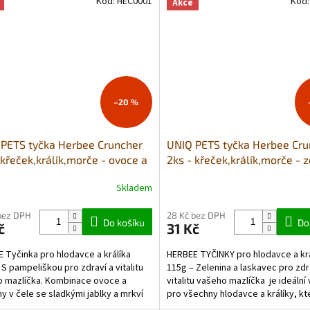
Kód:
HEC0001
Kód
Akce
–20 %
PETS tyčka Herbee Cruncher
UNIQ PETS tyčka Herbee Cru
 křeček,králík,morče - ovoce a
2ks - křeček,králík,morče - 
ina s pampeliškou
a laskavec
Skladem
bez DPH
28 Kč bez DPH
Do košíku
Do
č
31 Kč
 Tyčinka pro hlodavce a králíka
HERBEE TYČINKY pro hlodavce a krá
 S pampeliškou pro zdraví a vitalitu
115g – Zelenina a laskavec pro zdr
 mazlíčka. Kombinace ovoce a
vitalitu vašeho mazlíčka je ideální
ny v čele se sladkými jablky a mrkví
pro všechny hlodavce a králíky, kteř
í i ty...