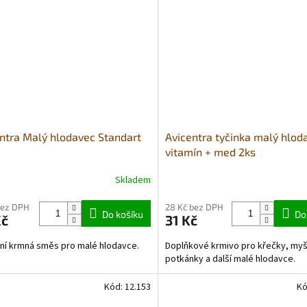
ntra Malý hlodavec Standart
Avicentra tyčinka malý hlod
vitamín + med 2ks
Skladem
bez DPH
28 Kč bez DPH
Do košíku
Do
Kč
31 Kč
ní krmná směs pro malé hlodavce.
Doplňkové krmivo pro křečky, myš
potkánky a další malé hlodavce.
Kód:
12.153
Kó