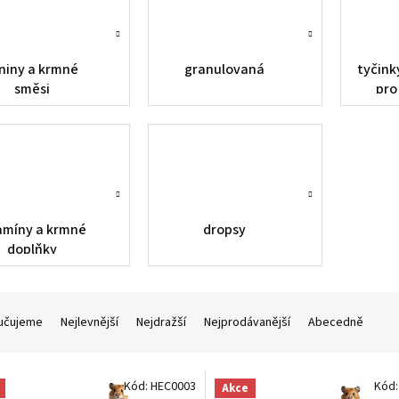
niny a krmné
granulovaná
tyčinky
směsi
pro
amíny a krmné
dropsy
doplňky
učujeme
Nejlevnější
Nejdražší
Nejprodávanější
Abecedně
Kód:
HEC0003
Kód
Akce