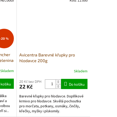
:
HEC0005
Kód:
12.000
–20 %
ncher
Avicentra Barevné křupky pro
zelenina
hlodavce 200g
Skladem
Skladem
20 Kč bez DPH
 košíku
Do košíku
22 Kč
líka
Barevné křupky pro hlodavce. Doplňkové
aví a
krmivo pro hlodavce. Skvělá pochoutka
 volbou
pro morčata, potkany, osmáky, činčily,
í si...
křečky, myšky i pískomily.