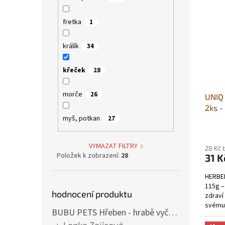
p
p
i
r
fretka
1
s
o
p
d
králík
34
r
u
o
k
křeček
28
d
t
u
ů
morče
26
UNIQ 
k
2ks -
t
myš, potkan
27
plody
ů
VYMAZAT FILTRY
28 Kč 
Položek k zobrazení:
28
31 K
HERBEE
115g –
hodnocení produktu
zdraví
svému 
BUBU PETS Hřeben - hrabě vyčesávací dvouřadé modré 11x15cm
zdravo