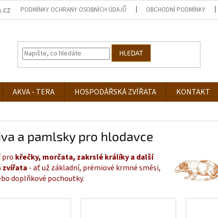
.cz
PODMÍNKY OCHRANY OSOBNÍCH ÚDAJŮ
OBCHODNÍ PODMÍNKY
HLEDAT
AKVA - TERA
HOSPODÁŘSKÁ ZVÍŘATA
KONTAKT
iva a pamlsky pro hlodavce
 pro
křečky, morčata, zakrslé králíky a další
 zvířata
- ať už základní, prémiové krmné směsi,
ebo doplňkové pochoutky.