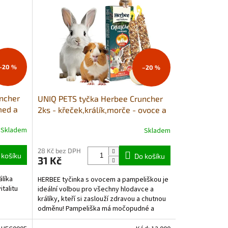
–20 %
–20 %
ncher
UNIQ PETS tyčka Herbee Cruncher
med a
2ks - křeček,králík,morče - ovoce a
pampeliška
Skladem
Skladem
28 Kč bez DPH
 košíku
Do košíku
31 Kč
líka
HERBEE tyčinka s ovocem a pampeliškou je
talitu
ideální volbou pro všechny hlodavce a
králíky, kteří si zaslouží zdravou a chutnou
odměnu! Pampeliška má močopudné a
detoxikační...