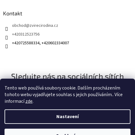
Kontakt
obchod
@
zvirecirodina.cz
+420312523756
+420725588334, +420602334007
Sledujte nás na sociálních sítích
Tento web používá soubory cookie. Dalším procházením
tohoto webu vyjadřujete souhlas s jejich používáním.. Více
informací
zde
.
Nastavení
Vytvořil Shoptet