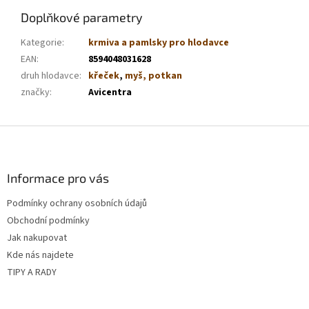
Doplňkové parametry
Kategorie
:
krmiva a pamlsky pro hlodavce
EAN
:
8594048031628
druh hlodavce
:
křeček
,
myš, potkan
značky
:
Avicentra
Z
á
p
a
Informace pro vás
t
Podmínky ochrany osobních údajů
í
Obchodní podmínky
Jak nakupovat
Kde nás najdete
TIPY A RADY