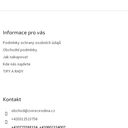
Z
á
p
a
Informace pro vás
t
Podmínky ochrany osobních údajů
í
Obchodní podmínky
Jak nakupovat
Kde nás najdete
TIPY A RADY
Kontakt
obchod
@
zvirecirodina.cz
+420312523756
+420725588334, +420602334007