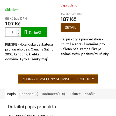
Vyprodáno
Průměrné
Skladem
hodnocení
167 Kč bez DPH
produktu
187 Kč
96 Kč bez DPH
je
107 Kč
5,0
DETAIL
z
Do košíku
5
Psí piškoty s pampeliškou -
hvězdiček.
Chutná a zdravá odměna pro
RENSKE - Holandská delikatesa
vašeho psa. Pampeliška je
pro vašeho psa: Crunchy Salmon
známá svými pozitivními účinky
200g. Lahodná, křehká
na trávení a detoxikaci
odměna! Tyto sušenky mají
organismu.
pozitivní vliv na kůži a srst
vašeho psa díky vysokému...
ZOBRAZIT VŠECHNY SOUVISEJÍCÍ PRODUKTY
Popis
Podobné (8)
Hodnocení (16)
Diskuze
Značka
Detailní popis produktu
DOPLŇKOVÉ KRMIVO PRO PSY