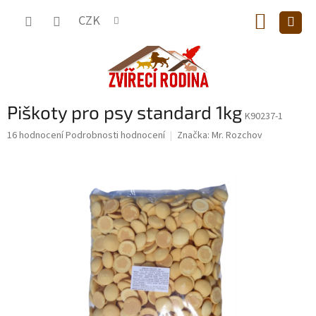
Přejít
NÁKUP
na
CZK
obsah
KOŠÍK
Piškoty pro psy standard 1kg
K90237-1
Průměrné
16 hodnocení
Podrobnosti hodnocení
Značka:
Mr. Rozchov
hodnocení
produktu
je
5,0
z
5
hvězdiček.