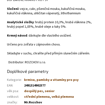
Složení:
vejce, cukr, pšeničná mouka, kukuřičná mouka,
kukuřičná vláknina, uhličitan vápenatý, lithothamnium
Analytické složky
: hrubý protein 10,3%, hrubá vláknina 2%,
hrubý popel 1,05%, hrubé oleje a tuky 5%.
Krmný návod
: dávkujte dle vlastního uvážení.
Určeno pro zvířata v zájmovém chovu.
Skladujte v suchu, chraňte před přímým slunečním zářením.
Distributor: ROZCHOV s.r.o.
Doplňkové parametry
Kategorie
:
krmiva, pamlsky a vitamíny pro psy
EAN
:
2491314902377
věk psa
:
dospělý pes
,
senior
velikost
:
střední plemena
,
velká plemena
značky
:
Mr.Rozchov