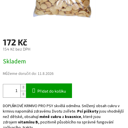
172 Kč
154 Kč bez DPH
Měrná
Skladem
cena:
Můžeme doručit do:
11.8.2026
Přidat do košíku
DOPLŇKOVÉ KRMIVO PRO PSY skvělá odměna. Snížený obsah cukru v
krmivu napomáhá zdravému životu zvířete.
Psí piškoty
jsou vhodnější
než dětské, obsahují
méně cukru
a
kvasnice
, které jsou
zdrojem
vitamínu B,
pozitivně působícího na správné fungování
zažívacího traktu.