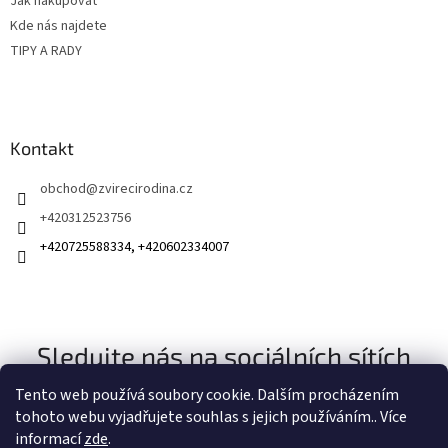
Jak nakupovat
Kde nás najdete
TIPY A RADY
Kontakt
obchod
@
zvirecirodina.cz
+420312523756
+420725588334, +420602334007
Sledujte nás na sociálních sítích
Tento web používá soubory cookie. Dalším procházením
tohoto webu vyjadřujete souhlas s jejich používáním.. Více
informací
zde
.