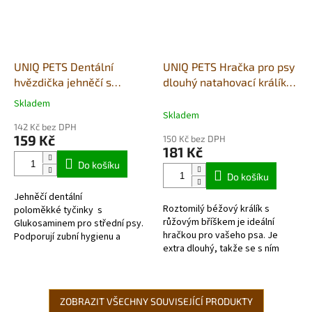
UNIQ PETS Dentální
UNIQ PETS Hračka pro psy
hvězdička jehněčí s
dlouhý natahovací králík s
glucosam.15x2cm střední
pískátkem 65x9x5cm
Skladem
Průměrné
plemena 500g
Skladem
hodnocení
(houževnatá)
142 Kč bez DPH
produktu
159 Kč
150 Kč bez DPH
je
181 Kč
5,0
Do košíku
z
Do košíku
5
Jehněčí dentální
hvězdiček.
Roztomilý béžový králík s
poloměkké tyčinky s
růžovým bříškem je ideální
Glukosaminem pro střední psy.
hračkou pro vašeho psa. Je
Podporují zubní hygienu a
extra dlouhý, takže se s ním
kloubní aparát vašeho
pejsek může pořádně natáhnout
mazlíčka. Tyto houževnaté...
a vyřádit. Navíc má pískadlo,
takže...
ZOBRAZIT VŠECHNY SOUVISEJÍCÍ PRODUKTY