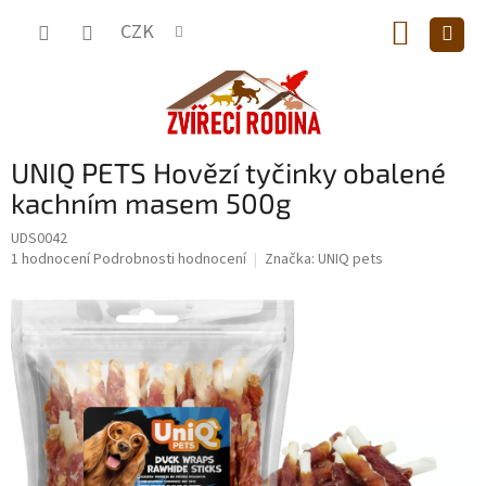
Přejít
NÁKUP
na
CZK
obsah
KOŠÍK
UNIQ PETS Hovězí tyčinky obalené
kachním masem 500g
UDS0042
Průměrné
1 hodnocení
Podrobnosti hodnocení
Značka:
UNIQ pets
hodnocení
produktu
je
5,0
z
5
hvězdiček.