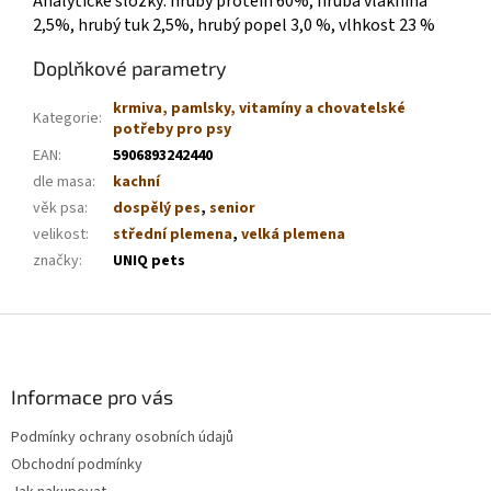
Analytické složky: hrubý protein 60%, hrubá vláknina
2,5%, hrubý tuk 2,5%, hrubý popel 3,0 %, vlhkost 23 %
Doplňkové parametry
krmiva, pamlsky, vitamíny a chovatelské
Kategorie
:
potřeby pro psy
EAN
:
5906893242440
dle masa
:
kachní
věk psa
:
dospělý pes
,
senior
velikost
:
střední plemena
,
velká plemena
značky
:
UNIQ pets
Z
á
p
a
Informace pro vás
t
Podmínky ochrany osobních údajů
í
Obchodní podmínky