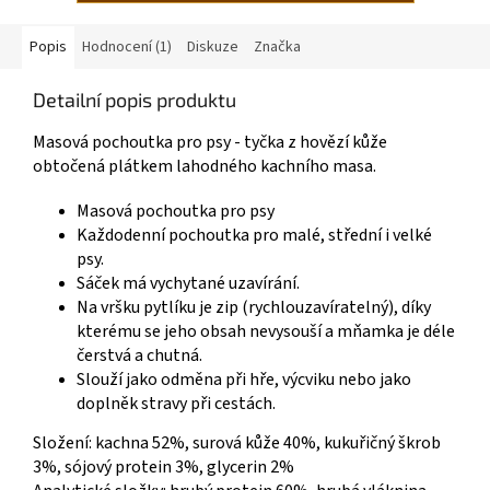
Popis
Hodnocení (1)
Diskuze
Značka
Detailní popis produktu
Masová pochoutka pro psy - tyčka z hovězí kůže
obtočená plátkem lahodného kachního masa.
Masová pochoutka pro psy
Každodenní pochoutka pro malé, střední i velké
psy.
Sáček má vychytané uzavírání.
Na vršku pytlíku je zip (rychlouzavíratelný), díky
kterému se jeho obsah nevysouší a mňamka je déle
čerstvá a chutná.
Slouží jako odměna při hře, výcviku nebo jako
doplněk stravy při cestách.
Složení: kachna 52%, surová kůže 40%, kukuřičný škrob
3%, sójový protein 3%, glycerin 2%