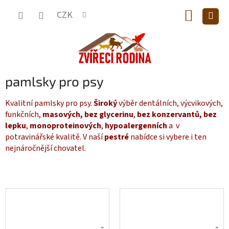
Přejít
NÁKUP
na
CZK
obsah
KOŠÍK
pamlsky pro psy
Kvalitní pamlsky pro psy.
Široký
výběr dentálních, výcvikových,
funkčních,
masových,
bez glycerinu
,
bez konzervantů,
bez
lepku
,
monoproteinových
,
hypoalergenních
a v
potravinářské kvalitě. V naší
pestré
nabídce si vybere i ten
nejnáročnější chovatel.