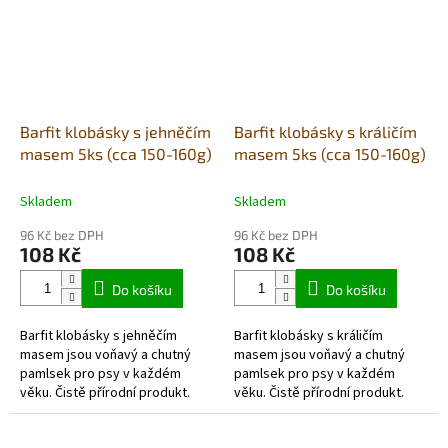
Barfit klobásky s jehněčím
Barfit klobásky s králičím
masem 5ks (cca 150-160g)
masem 5ks (cca 150-160g)
Skladem
Skladem
96 Kč bez DPH
96 Kč bez DPH
108 Kč
108 Kč
Do košíku
Do košíku
Barfit klobásky s jehněčím
Barfit klobásky s králičím
masem jsou voňavý a chutný
masem jsou voňavý a chutný
pamlsek pro psy v každém
pamlsek pro psy v každém
věku. Čistě přírodní produkt.
věku. Čistě přírodní produkt.
Barfit klobásky jsou
Barfit klobásky jsou
monoproteinové, bez obilovin -
monoproteinové, bez obilovin -