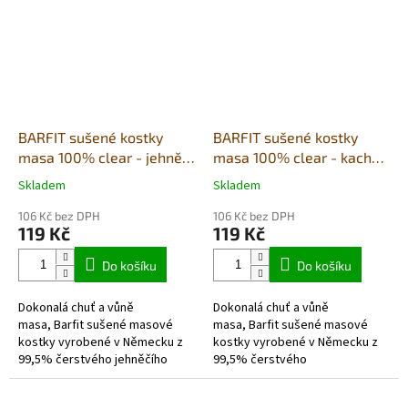
vhodné také pro...
jsou vhodné také...
BARFIT sušené kostky
BARFIT sušené kostky
masa 100% clear - jehně
masa 100% clear - kachna
200g
200g
Skladem
Skladem
Průměrné
Průměrné
hodnocení
hodnocení
106 Kč bez DPH
106 Kč bez DPH
produktu
produktu
119 Kč
119 Kč
je
je
5,0
5,0
Do košíku
Do košíku
z
z
5
5
Dokonalá chuť a vůně
Dokonalá chuť a vůně
hvězdiček.
hvězdiček.
masa, Barfit sušené masové
masa, Barfit sušené masové
kostky vyrobené v Německu z
kostky vyrobené v Německu z
99,5% čerstvého jehněčího
99,5% čerstvého
masa a 0,5% rozdrcených
masa převážně regionálních
skořápek z mušlí. Převážně
zdrojů a 0,5% drcených