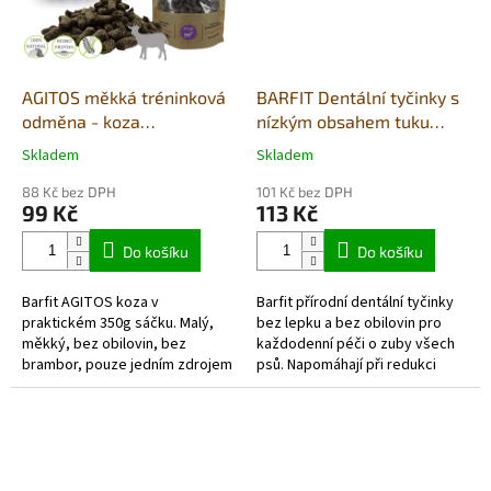
AGITOS měkká tréninková
BARFIT Dentální tyčinky s
odměna - koza
nízkým obsahem tuku
monoprotein 350g
150g
Skladem
Skladem
Průměrné
Průměrné
hodnocení
hodnocení
88 Kč bez DPH
101 Kč bez DPH
produktu
produktu
99 Kč
113 Kč
je
je
5,0
4,0
Do košíku
Do košíku
z
z
5
5
Barfit AGITOS koza v
Barfit přírodní dentální tyčinky
hvězdiček.
hvězdiček.
praktickém 350g sáčku. Malý,
bez lepku a bez obilovin pro
měkký, bez obilovin, bez
každodenní péči o zuby všech
brambor, pouze jedním zdrojem
psů. Napomáhají při redukci
živočišných bílkovin a vyrobený
zubního plaku a udržují svěží
převážně z čerstvých
dech. Velmi dobře...
potravinářských...