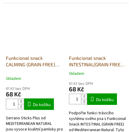
vlk je méně známá ryba žijící v
obsah kolagenu a skvělou chuť,
čistých islandských...
kterou psi...
Funkcional snack
Funkcional snack
CALMING (GRAIN FREE)
INTESTINAL(GRAIN FREE)
110g
110g
Skladem
Průměrné
Skladem
hodnocení
61 Kč bez DPH
produktu
68 Kč
61 Kč bez DPH
je
68 Kč
5,0
Do košíku
z
Do košíku
5
Podpořte funkci trávicího
hvězdiček.
Serrano Sticks Plus od
systému svého psa s Funkcional
MEDITERRANEAN NATURAL
Snack INTESTINAL (GRAIN FREE)
jsou vysoce kvalitní pamlsky pro
od Mediterranean Natural. Tyto