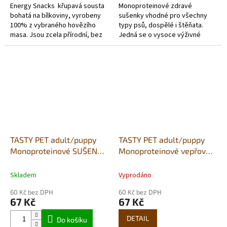
Energy Snacks křupavá sousta
Monoproteinové zdravé
bohatá na bílkoviny, vyrobeny
sušenky vhodné pro všechny
100% z vybraného hovězího
typy psů, dospělé i štěňata.
masa. Jsou zcela přírodní, bez
Jedná se o vysoce výživné
obilovin a lepku.
zdravé sušenky. Navíc obsahují
Obsahují čerstvé hovězí
celá vejce, mrkev, cuketu,
maso , čekanku...
jablko, lesní...
TASTY PET adult/puppy
TASTY PET adult/puppy
Monoproteinové SUŠENKY
Monoproteinové vepřové
s vepřovym a granátovým
dentální TYČKY s mořskou
jablkem
řasou - 80g
Skladem
Vyprodáno
GASTROINTESTINAL 80g
60 Kč bez DPH
60 Kč bez DPH
67 Kč
67 Kč
DETAIL
Do košíku