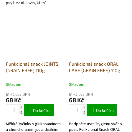
psy bez obilovin, které
chutné pamlsky jsou speciálně
kombinují výživu s relaxačními
navrženy tak, aby...
účinky. Tyto funkční...
Funkcional snack JOINTS
Funkcional snack ORAL
(GRAIN FREE) 110g
CARE (GRAIN FREE) 110g
Skladem
Skladem
61 Kč bez DPH
61 Kč bez DPH
68 Kč
68 Kč
Do košíku
Do košíku
Měkké tyčinky s glukosaminem
Podpořte ústní hygienu svého
a chondroitinem jsou ideálním
psa s Funkcional Snack ORAL