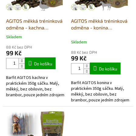
p
r
o
d
AGITOS měkká tréninková
AGITOS měkká tréninková
u
odměna - kachna
odměna - konina
k
monoprotein 350g
monoprotein 350g
Skladem
Průměrné
t
Skladem
hodnocení
ů
88 Kč bez DPH
produktu
99 Kč
88 Kč bez DPH
je
99 Kč
5,0
Do košíku
z
Do košíku
5
Barfit AGITOS kachna v
hvězdiček.
Barfit AGITOS konina v
praktickém 350g sáčku. Malý,
praktickém 350g sáčku. Malý,
měkký, bez obilovin, bez
měkký, bez obilovin, bez
brambor, pouze jedním zdrojem
brambor, pouze jedním zdrojem
živočišných bílkovin a vyrobený
živočišných bílkovin a vyrobený
převážně z čerstvých...
převážně...