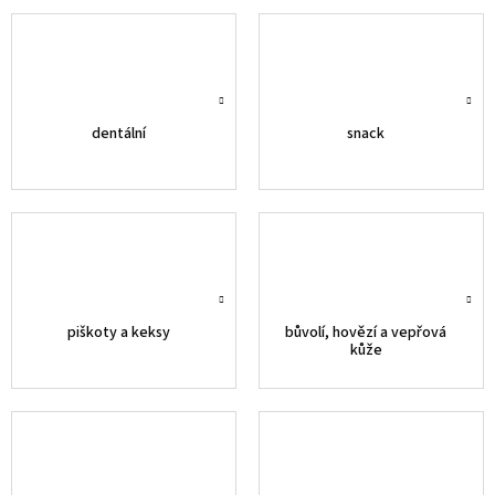
dentální
snack
piškoty a keksy
bůvolí, hovězí a vepřová
kůže