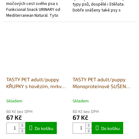
močových cest svého psa s
typy psů, dospělé i štěňata.
Funkcional Snack URINARY od
Dobře snášeny také psy s
Mediterranean Natural. Tyto
citlivým zažíváním. Lehce
chutné pamlsky jsou speciálně
stravitelné. Zdravé dentální
navrženy tak, aby podporovaly
tyčinky...
zdraví...
TASTY PET adult/puppy
TASTY PET adult/puppy
KŘUPKY s hovězím, mrkví,
Monoproteinové SUŠENKY
hráškem a cizrnou 90g -
s krůtím masem 80g -
ENERGY PLUS
LIGHT
Skladem
Skladem
60 Kč bez DPH
60 Kč bez DPH
67 Kč
67 Kč
Do košíku
Do košíku