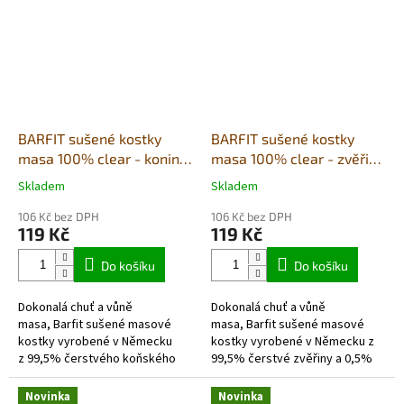
regionálních...
skořápek mušlí. Suroviny
pocházejí...
BARFIT sušené kostky
BARFIT sušené kostky
masa 100% clear - konina
masa 100% clear - zvěřina
200g
200g
Skladem
Skladem
Průměrné
Průměrné
hodnocení
hodnocení
106 Kč bez DPH
106 Kč bez DPH
produktu
produktu
119 Kč
119 Kč
je
je
5,0
5,0
Do košíku
Do košíku
z
z
5
5
Dokonalá chuť a vůně
Dokonalá chuť a vůně
hvězdiček.
hvězdiček.
masa, Barfit sušené masové
masa, Barfit sušené masové
kostky vyrobené v Německu
kostky vyrobené v Německu z
z 99,5% čerstvého koňského
99,5% čerstvé zvěřiny a 0,5%
masa převážně regionálních
rozdrcených skořápek mušlí
zdrojů a 0,5% rozdrcených
převážně regionálních zdrojů.
Novinka
Novinka