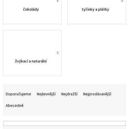
čokolády
tyčinky a plátky
žvýkací a naturální
Ř
a
Doporučujeme
Nejlevnější
Nejdražší
Nejprodávanější
z
e
Abecedně
n
í
p