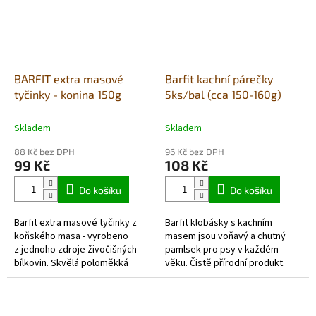
BARFIT extra masové
Barfit kachní párečky
tyčinky - konina 150g
5ks/bal (cca 150-160g)
Skladem
Skladem
88 Kč bez DPH
96 Kč bez DPH
99 Kč
108 Kč
Do košíku
Do košíku
Barfit extra masové tyčinky z
Barfit klobásky s kachním
koňského masa - vyrobeno
masem jsou voňavý a chutný
z jednoho zdroje živočišných
pamlsek pro psy v každém
bílkovin. Skvělá poloměkká
věku. Čistě přírodní produkt.
pochoutka, která se dá
Barfit klobásky jsou
jednoduše nalámat a...
monoproteinové, bez
obilovin - vhodné také pro...