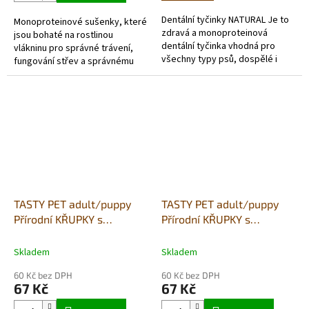
Dentální tyčinky NATURAL Je to
Monoproteinové sušenky, které
zdravá a monoproteinová
jsou bohaté na rostlinou
dentální tyčinka vhodná pro
vlákninu pro správné trávení,
všechny typy psů, dospělé i
fungování střev a správnému
štěňata. Obsahují mrkev a
vstřebávání živin. vepřové
bobule, které mají silné...
maso s vejcem, kiwi, mrkev a
jablko...
TASTY PET adult/puppy
TASTY PET adult/puppy
Přírodní KŘUPKY s
Přírodní KŘUPKY s
lososem a krevetami 90g
vepřovým a fenyklem 90g
- GASTROINTESTINAL
- SENSITIV
Skladem
Skladem
60 Kč bez DPH
60 Kč bez DPH
67 Kč
67 Kč