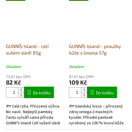
skořápek z mušlí....
Suroviny...
GUNNI´S Island - celí
GUNNI´S Island - proužky
sušení sleďi 85g
kůže z lososa 57g
Skladem
Skladem
73 Kč bez DPH
97 Kč bez DPH
82 Kč
109 Kč
Do košíku
Do košíku
🐟 Celá ryba. Přirozená výživa.
🐟 Islandský losos – přirozený
Nic navíc. Nejlepší pamlsky
zdroj omega-3 mastných
často vytváří sama příroda.
kyselin. Přírodní pamlsek
GUNNI'S Island Celí sušení sledi
vyrobený ze 100 % lososí kůže
jsou vyrobeni ze 100 % celých
z čistých islandských vod.