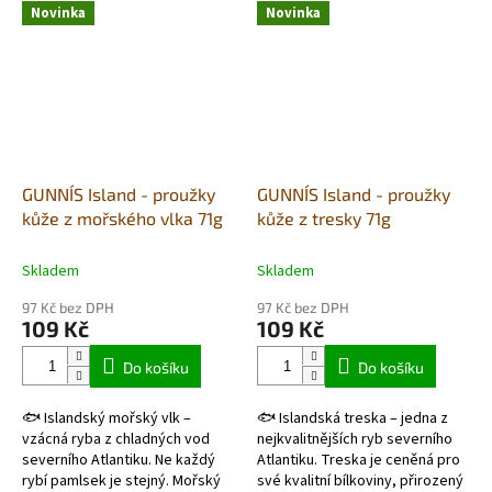
sleďů ulovených v...
Šetrně sušené proužky jsou
Novinka
Novinka
bohaté na...
GUNNI´S Island - proužky
GUNNI´S Island - proužky
kůže z mořského vlka 71g
kůže z tresky 71g
Skladem
Skladem
97 Kč bez DPH
97 Kč bez DPH
109 Kč
109 Kč
Do košíku
Do košíku
🐟 Islandský mořský vlk –
🐟 Islandská treska – jedna z
vzácná ryba z chladných vod
nejkvalitnějších ryb severního
severního Atlantiku. Ne každý
Atlantiku. Treska je ceněná pro
rybí pamlsek je stejný. Mořský
své kvalitní bílkoviny, přirozený