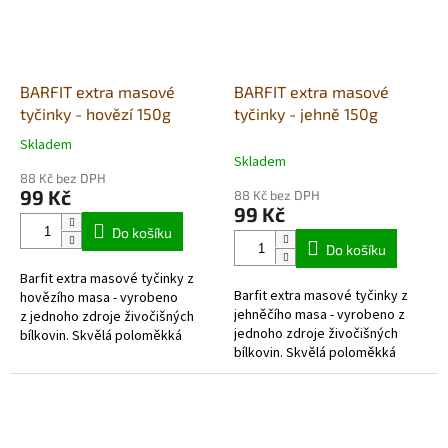
BARFIT extra masové
BARFIT extra masové
tyčinky - hovězí 150g
tyčinky - jehně 150g
Skladem
Průměrné
Skladem
hodnocení
88 Kč bez DPH
produktu
99 Kč
88 Kč bez DPH
je
99 Kč
5,0
Do košíku
z
Do košíku
5
Barfit extra masové tyčinky z
hvězdiček.
Barfit extra masové tyčinky z
hovězího masa - vyrobeno
jehněčího masa - vyrobeno z
z jednoho zdroje živočišných
jednoho zdroje živočišných
bílkovin. Skvělá poloměkká
bílkovin. Skvělá poloměkká
pochoutka, která se dá
pochoutka, která se dá
jednoduše nalámat a
jednoduše nalámat a použít
použít také jako...
také jako...