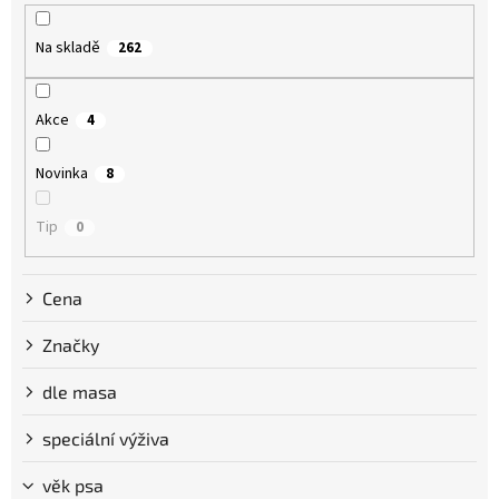
r
o
Na skladě
262
d
u
k
Akce
4
t
ů
Novinka
8
Tip
0
Cena
Značky
dle masa
speciální výživa
věk psa