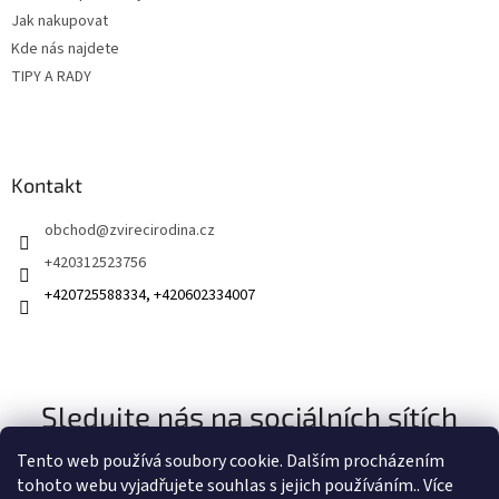
v
Jak nakupovat
ý
Kde nás najdete
p
TIPY A RADY
i
s
u
Kontakt
obchod
@
zvirecirodina.cz
+420312523756
+420725588334, +420602334007
Sledujte nás na sociálních sítích
Tento web používá soubory cookie. Dalším procházením
tohoto webu vyjadřujete souhlas s jejich používáním.. Více