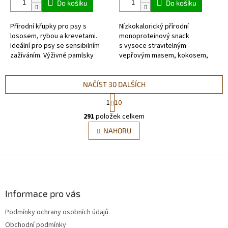
Do košíku
Do košíku
Přírodní křupky pro psy s
Nízkokalorický přírodní
lososem, rybou a krevetami.
monoproteinový snack
Ideální pro psy se sensibilním
s vysoce stravitelným
zažíváním. Výživné pamlsky
vepřovým masem, kokosem,
vhodné pro všechny typy psů,
mrkví a fenyklem, který přispívá
dospělé i štěňata. Navíc
ke zdravému trávicímu systému
obsahují...
a střevního traktu má...
NAČÍST 30 DALŠÍCH
S
1
10
t
O
r
291
položek celkem
v
á
l
NAHORU
n
á
k
d
o
v
Z
a
á
c
á
n
í
p
í
p
a
Informace pro vás
r
t
v
Podmínky ochrany osobních údajů
í
k
Obchodní podmínky
y