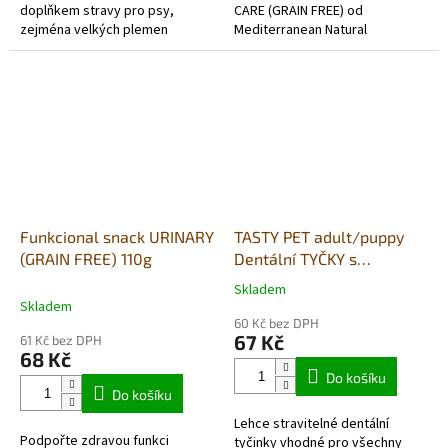
doplňkem stravy pro psy,
CARE (GRAIN FREE) od
zejména velkých plemen
Mediterranean Natural
náchylných k problémům s
s mořskou řasou Ascophyllum
klouby. Tyčinky jsou navržené
nodosum. Vyrobeno z masa a
tak, aby...
ryb v...
Funkcional snack URINARY
TASTY PET adult/puppy
(GRAIN FREE) 110g
Dentální TYČKY s
vepřovým a špenátem 80g
Skladem
Průměrné
Skladem
hodnocení
60 Kč bez DPH
produktu
67 Kč
61 Kč bez DPH
je
68 Kč
5,0
Do košíku
z
Do košíku
5
Lehce stravitelné dentální
hvězdiček.
Podpořte zdravou funkci
tyčinky vhodné pro všechny