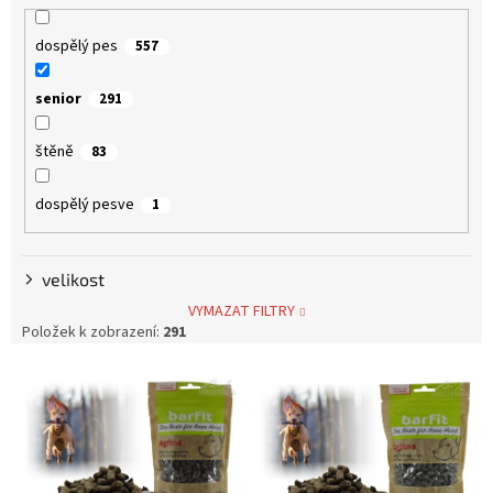
dospělý pes
557
senior
291
štěně
83
dospělý pesve
1
velikost
VYMAZAT FILTRY
Položek k zobrazení:
291
V
ý
p
i
s